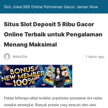
Slot Joker388 Online Permainan Gacor Jaman Now
Situs Slot Deposit 5 Ribu Gacor
Online Terbaik untuk Pengalaman
Menang Maksimal
M4inG0ls
1 tahun ago
Dalam beberapa tahun terakhir, popularitas permainan slot online
semakin meningkat. Banyak pemain yang mencari situs-situs