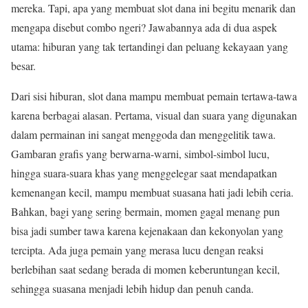
mereka. Tapi, apa yang membuat slot dana ini begitu menarik dan
mengapa disebut combo ngeri? Jawabannya ada di dua aspek
utama: hiburan yang tak tertandingi dan peluang kekayaan yang
besar.
Dari sisi hiburan, slot dana mampu membuat pemain tertawa-tawa
karena berbagai alasan. Pertama, visual dan suara yang digunakan
dalam permainan ini sangat menggoda dan menggelitik tawa.
Gambaran grafis yang berwarna-warni, simbol-simbol lucu,
hingga suara-suara khas yang menggelegar saat mendapatkan
kemenangan kecil, mampu membuat suasana hati jadi lebih ceria.
Bahkan, bagi yang sering bermain, momen gagal menang pun
bisa jadi sumber tawa karena kejenakaan dan kekonyolan yang
tercipta. Ada juga pemain yang merasa lucu dengan reaksi
berlebihan saat sedang berada di momen keberuntungan kecil,
sehingga suasana menjadi lebih hidup dan penuh canda.