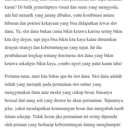
kamu? Di balik gemerlapnya visual dan suara yang menggoda,
ada hal menarik yang jarang dibahas, yaitu kombinasi antara
hiburan dan potensi kekayaan yang bisa didapatkan lewat slot
dana. Ya, slot dana bukan cuma bikin ketawa karena sering bikin
kita deg-degan, tapi juga bisa bikin kita kaya kalau dimainkan
dengan strategi dan keberuntungan yang tepat. Ini dia
pembahasan lengkap tentang fenomena slot dana yang bikin
ketawa sekaligus bikin kaya, combo ngeri yang patut kamu tahu!
Pertama-tama, mari kita bahas apa itu slot dana. Slot dana adalah
istilah yang merujuk pada permainan slot online yang
menggunakan dana atau modal yang cukup besar, biasanya
berasal dari uang asli yang disetor ke akun permainan. Tujuannya
jelas, yakni mendapatkan kemenangan besar dan mengubah nasib
dalam sekejap. Tidak heran jika permainan ini sering dipenuhi
oleh pemain yang berharap keberuntungan datang menghampiri