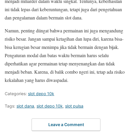
menjadi miliarder dalam waktu singkat. Tentunya, keberhasilan
ini tidak lepas dari keberuntungan, tetapi juga dari pengetahuan
dan pengalaman dalam bermain slot dana.
Namun, penting diingat bahwa permainan ini juga mengandung
risiko besar. Jangan sampai ketagihan dan lupa diri, karena bisa-
bisa kerugian besar menimpa jika tidak bermain dengan bijak.
Pengaturan modal dan batas waktu bermain harus selalu
diperhatikan agar permainan tetap menyenangkan dan tidak
menjadi beban. Karena, di balik combo ngeri ini, tetap ada risiko
kekalahan yang harus diwaspadai.
Categories:
slot depo 10k
Tags:
slot dana
,
slot depo 10k
,
slot pulsa
Leave a Comment