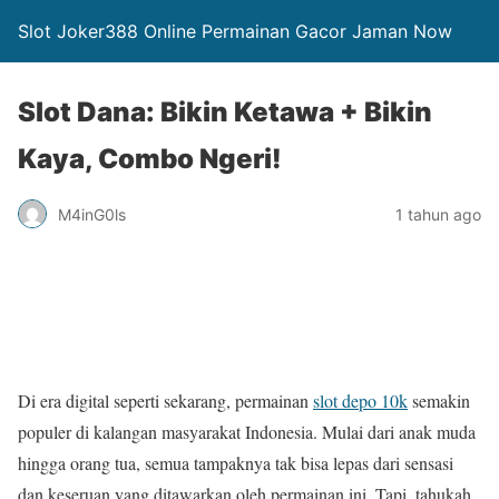
Slot Joker388 Online Permainan Gacor Jaman Now
Slot Dana: Bikin Ketawa + Bikin
Kaya, Combo Ngeri!
M4inG0ls
1 tahun ago
Di era digital seperti sekarang, permainan
slot depo 10k
semakin
populer di kalangan masyarakat Indonesia. Mulai dari anak muda
hingga orang tua, semua tampaknya tak bisa lepas dari sensasi
dan keseruan yang ditawarkan oleh permainan ini. Tapi, tahukah