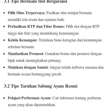
3.1 Tips Bermain Slot Bergaransi
Pilih Situs Terpercaya:
Pastikan situs tempat bermain
memiliki izin resmi dan reputasi baik.
Perhatikan RTP dan Fitur Bonus:
Pilih slot dengan RTP
tinggi dan fitur yang mendukung kemenangan.
Kelola Keuangan:
Tentukan batas kerugian dan keuntungan
sebelum bermain.
Manfaatkan Promosi:
Gunakan bonus dan promosi dengan
bijak untuk meningkatkan peluang.
Mainkan dengan Santai:
Jangan terlalu terbawa suasana dan
bermain secara bertanggung jawab.
3.2 Tips Taruhan Sabung Ayam Resmi
Pelajari Performan Ayam:
Cari informasi tentang performa
ayam yang akan dipertaruhkan.