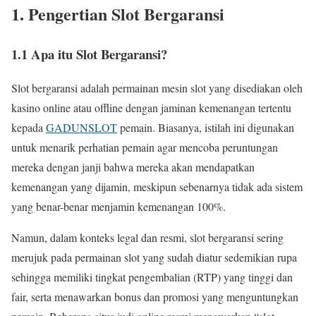
1. Pengertian Slot Bergaransi
1.1 Apa itu Slot Bergaransi?
Slot bergaransi adalah permainan mesin slot yang disediakan oleh
kasino online atau offline dengan jaminan kemenangan tertentu
kepada
GADUNSLOT
pemain. Biasanya, istilah ini digunakan
untuk menarik perhatian pemain agar mencoba peruntungan
mereka dengan janji bahwa mereka akan mendapatkan
kemenangan yang dijamin, meskipun sebenarnya tidak ada sistem
yang benar-benar menjamin kemenangan 100%.
Namun, dalam konteks legal dan resmi, slot bergaransi sering
merujuk pada permainan slot yang sudah diatur sedemikian rupa
sehingga memiliki tingkat pengembalian (RTP) yang tinggi dan
fair, serta menawarkan bonus dan promosi yang menguntungkan