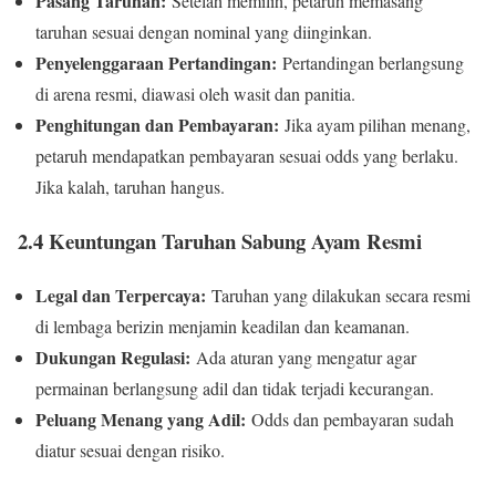
Pasang Taruhan:
Setelah memilih, petaruh memasang
taruhan sesuai dengan nominal yang diinginkan.
Penyelenggaraan Pertandingan:
Pertandingan berlangsung
di arena resmi, diawasi oleh wasit dan panitia.
Penghitungan dan Pembayaran:
Jika ayam pilihan menang,
petaruh mendapatkan pembayaran sesuai odds yang berlaku.
Jika kalah, taruhan hangus.
2.4 Keuntungan Taruhan Sabung Ayam Resmi
Legal dan Terpercaya:
Taruhan yang dilakukan secara resmi
di lembaga berizin menjamin keadilan dan keamanan.
Dukungan Regulasi:
Ada aturan yang mengatur agar
permainan berlangsung adil dan tidak terjadi kecurangan.
Peluang Menang yang Adil:
Odds dan pembayaran sudah
diatur sesuai dengan risiko.