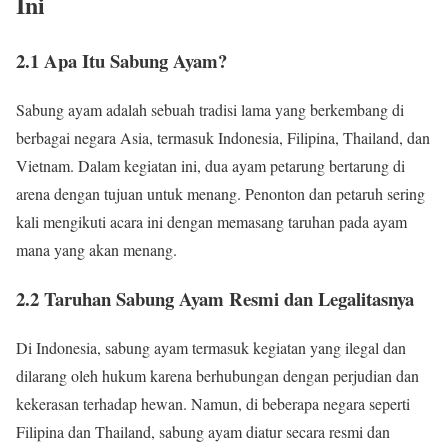
Ini
2.1 Apa Itu Sabung Ayam?
Sabung ayam adalah sebuah tradisi lama yang berkembang di
berbagai negara Asia, termasuk Indonesia, Filipina, Thailand, dan
Vietnam. Dalam kegiatan ini, dua ayam petarung bertarung di
arena dengan tujuan untuk menang. Penonton dan petaruh sering
kali mengikuti acara ini dengan memasang taruhan pada ayam
mana yang akan menang.
2.2 Taruhan Sabung Ayam Resmi dan Legalitasnya
Di Indonesia, sabung ayam termasuk kegiatan yang ilegal dan
dilarang oleh hukum karena berhubungan dengan perjudian dan
kekerasan terhadap hewan. Namun, di beberapa negara seperti
Filipina dan Thailand, sabung ayam diatur secara resmi dan