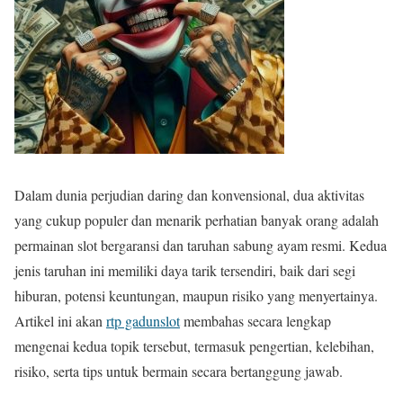
Dalam dunia perjudian daring dan konvensional, dua aktivitas
yang cukup populer dan menarik perhatian banyak orang adalah
permainan slot bergaransi dan taruhan sabung ayam resmi. Kedua
jenis taruhan ini memiliki daya tarik tersendiri, baik dari segi
hiburan, potensi keuntungan, maupun risiko yang menyertainya.
Artikel ini akan
rtp gadunslot
membahas secara lengkap
mengenai kedua topik tersebut, termasuk pengertian, kelebihan,
risiko, serta tips untuk bermain secara bertanggung jawab.