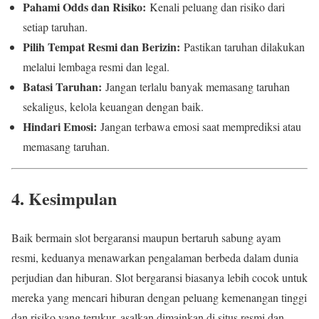
Pahami Odds dan Risiko:
Kenali peluang dan risiko dari
setiap taruhan.
Pilih Tempat Resmi dan Berizin:
Pastikan taruhan dilakukan
melalui lembaga resmi dan legal.
Batasi Taruhan:
Jangan terlalu banyak memasang taruhan
sekaligus, kelola keuangan dengan baik.
Hindari Emosi:
Jangan terbawa emosi saat memprediksi atau
memasang taruhan.
4. Kesimpulan
Baik bermain slot bergaransi maupun bertaruh sabung ayam
resmi, keduanya menawarkan pengalaman berbeda dalam dunia
perjudian dan hiburan. Slot bergaransi biasanya lebih cocok untuk
mereka yang mencari hiburan dengan peluang kemenangan tinggi
dan risiko yang terukur, asalkan dimainkan di situs resmi dan