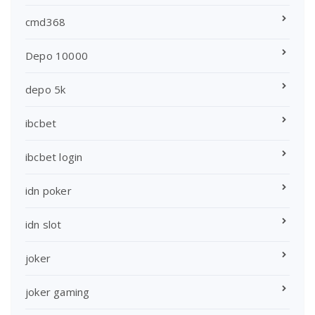
cmd368
Depo 10000
depo 5k
ibcbet
ibcbet login
idn poker
idn slot
joker
joker gaming