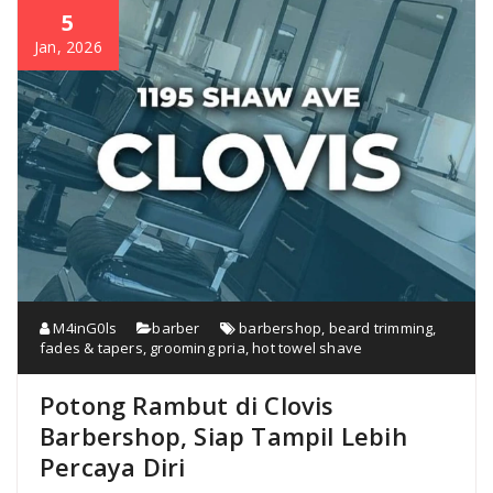
5
Jan, 2026
M4inG0ls
barber
barbershop
,
beard trimming
,
fades & tapers
,
grooming pria
,
hot towel shave
Potong Rambut di Clovis
Barbershop, Siap Tampil Lebih
Percaya Diri