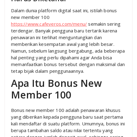
Dalam dunia platform digital saat ini, istilah bonus
new member 100
https://www.cafeveros.com/menu/
semakin sering
terdengar. Banyak pengguna baru tertarik karena
penawaran ini terlihat menguntungkan dan
memberikan kesempatan awal yang lebih besar.
Namun, sebelum langsung bergabung, ada beberapa
hal penting yang perlu dipahami agar Anda bisa
memanfaatkan bonus tersebut dengan maksimal dan
tetap bijak dalam penggunaannya.
Apa Itu Bonus New
Member 100
Bonus new member 100 adalah penawaran khusus
yang diberikan kepada pengguna baru saat pertama
kali mendaftar di suatu platform. Umumnya, bonus ini
berupa tambahan saldo atau nilai tertentu yang
setara dengan jumlah deposit awal, sehingga sering