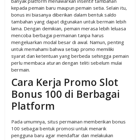
banyak platform menawarkan insentif tambahan
kepada pemain baru maupun pemain setia. Selain itu,
bonus ini biasanya diberikan dalam bentuk saldo
tambahan yang dapat digunakan untuk bermain lebih
lama. Dengan demikian, pemain merasa lebih leluasa
mencoba berbagai permainan tanpa harus
mengeluarkan modal besar di awal. Namun, penting
untuk memahami bahwa setiap promo memiliki
syarat dan ketentuan yang berbeda sehingga pemain
perlu membaca aturan dengan teliti sebelum mulai
bermain.
Cara Kerja Promo Slot
Bonus 100 di Berbagai
Platform
Pada umumnya, situs permainan memberikan bonus
100 sebagai bentuk promosi untuk menarik
pengguna baru agar mendaftar dan melakukan