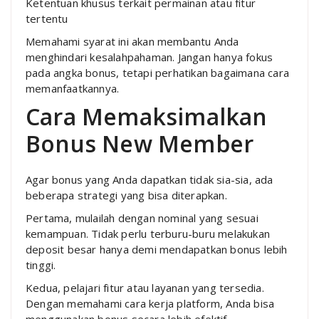
Ketentuan khusus terkait permainan atau fitur
tertentu
Memahami syarat ini akan membantu Anda
menghindari kesalahpahaman. Jangan hanya fokus
pada angka bonus, tetapi perhatikan bagaimana cara
memanfaatkannya.
Cara Memaksimalkan
Bonus New Member
Agar bonus yang Anda dapatkan tidak sia-sia, ada
beberapa strategi yang bisa diterapkan.
Pertama, mulailah dengan nominal yang sesuai
kemampuan. Tidak perlu terburu-buru melakukan
deposit besar hanya demi mendapatkan bonus lebih
tinggi.
Kedua, pelajari fitur atau layanan yang tersedia.
Dengan memahami cara kerja platform, Anda bisa
menggunakan bonus secara lebih efektif.