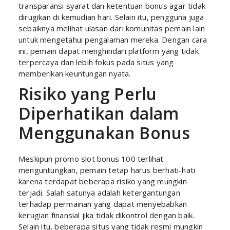
transparansi syarat dan ketentuan bonus agar tidak
dirugikan di kemudian hari. Selain itu, pengguna juga
sebaiknya melihat ulasan dari komunitas pemain lain
untuk mengetahui pengalaman mereka. Dengan cara
ini, pemain dapat menghindari platform yang tidak
terpercaya dan lebih fokus pada situs yang
memberikan keuntungan nyata.
Risiko yang Perlu
Diperhatikan dalam
Menggunakan Bonus
Meskipun promo slot bonus 100 terlihat
menguntungkan, pemain tetap harus berhati-hati
karena terdapat beberapa risiko yang mungkin
terjadi. Salah satunya adalah ketergantungan
terhadap permainan yang dapat menyebabkan
kerugian finansial jika tidak dikontrol dengan baik.
Selain itu, beberapa situs yang tidak resmi mungkin