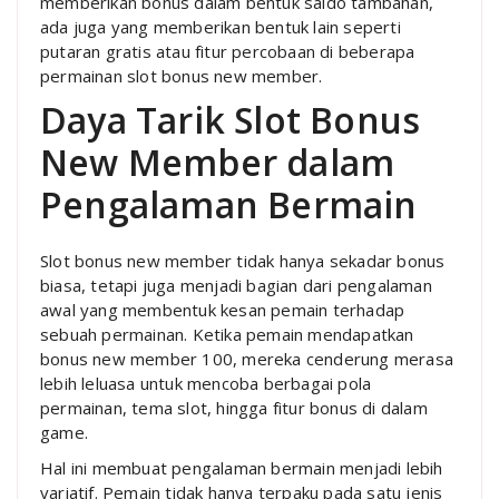
memberikan bonus dalam bentuk saldo tambahan,
ada juga yang memberikan bentuk lain seperti
putaran gratis atau fitur percobaan di beberapa
permainan slot bonus new member.
Daya Tarik Slot Bonus
New Member dalam
Pengalaman Bermain
Slot bonus new member tidak hanya sekadar bonus
biasa, tetapi juga menjadi bagian dari pengalaman
awal yang membentuk kesan pemain terhadap
sebuah permainan. Ketika pemain mendapatkan
bonus new member 100, mereka cenderung merasa
lebih leluasa untuk mencoba berbagai pola
permainan, tema slot, hingga fitur bonus di dalam
game.
Hal ini membuat pengalaman bermain menjadi lebih
variatif. Pemain tidak hanya terpaku pada satu jenis