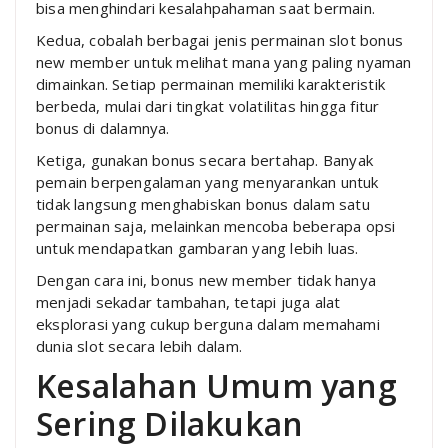
bisa menghindari kesalahpahaman saat bermain.
Kedua, cobalah berbagai jenis permainan slot bonus
new member untuk melihat mana yang paling nyaman
dimainkan. Setiap permainan memiliki karakteristik
berbeda, mulai dari tingkat volatilitas hingga fitur
bonus di dalamnya.
Ketiga, gunakan bonus secara bertahap. Banyak
pemain berpengalaman yang menyarankan untuk
tidak langsung menghabiskan bonus dalam satu
permainan saja, melainkan mencoba beberapa opsi
untuk mendapatkan gambaran yang lebih luas.
Dengan cara ini, bonus new member tidak hanya
menjadi sekadar tambahan, tetapi juga alat
eksplorasi yang cukup berguna dalam memahami
dunia slot secara lebih dalam.
Kesalahan Umum yang
Sering Dilakukan