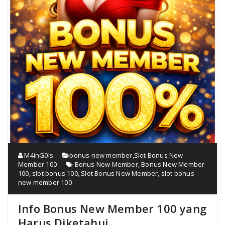
M4inG0ls
bonus new member
,
Slot Bonus New
Member 100
Bonus New Member
,
Bonus New Member
100
,
slot bonus 100
,
Slot Bonus New Member
,
slot bonus
new member 100
Info Bonus New Member 100 yang
Harus Diketahui