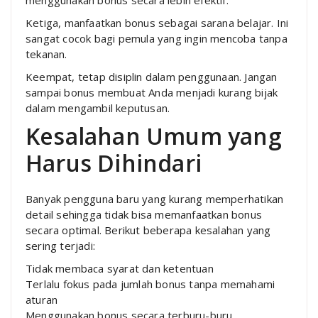
Ketiga, manfaatkan bonus sebagai sarana belajar. Ini
sangat cocok bagi pemula yang ingin mencoba tanpa
tekanan.
Keempat, tetap disiplin dalam penggunaan. Jangan
sampai bonus membuat Anda menjadi kurang bijak
dalam mengambil keputusan.
Kesalahan Umum yang
Harus Dihindari
Banyak pengguna baru yang kurang memperhatikan
detail sehingga tidak bisa memanfaatkan bonus
secara optimal. Berikut beberapa kesalahan yang
sering terjadi:
Tidak membaca syarat dan ketentuan
Terlalu fokus pada jumlah bonus tanpa memahami
aturan
Menggunakan bonus secara terburu-buru