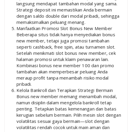
langsung mendapat tambahan modal yang sama.
Strategi deposit ini memastikan Anda bermain
dengan saldo double dari modal pribadi, sehingga
memaksimalkan peluang menang.
Manfaatkan Promosi Slot Bonus New Member
Beberapa situs tidak hanya menyediakan bonus
new member, tetapi juga promosi tambahan
seperti cashback, free spin, atau turnamen slot.
Setelah menikmati slot bonus new member, cek
halaman promosi untuk klaim penawaran lain.
Kombinasi bonus new member 100 dan promo
tambahan akan memperbesar peluang Anda
meraup profit tanpa menambah risiko modal
pribadi.
Kelola Bankroll dan Terapkan Strategi Bermain
Bonus new member memang menambah modal,
namun disiplin dalam mengelola bankroll tetap
penting. Tetapkan batas kemenangan dan batas
kerugian sebelum bermain. Pilih mesin slot dengan
volatilitas sesuai gaya bermain—slot dengan
volatilitas rendah cocok untuk main aman dan