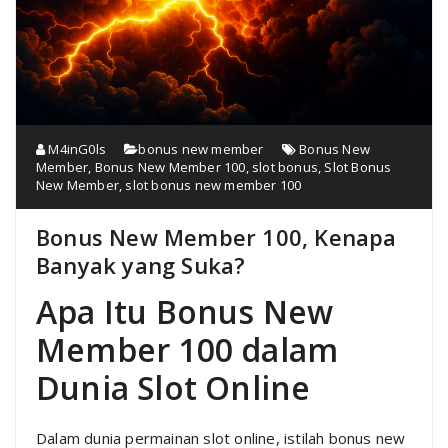
M4inG0ls
bonus new member
Bonus New
Member
,
Bonus New Member 100
,
slot bonus
,
Slot Bonus
New Member
,
slot bonus new member 100
Bonus New Member 100, Kenapa
Banyak yang Suka?
Apa Itu Bonus New
Member 100 dalam
Dunia Slot Online
Dalam dunia permainan slot online, istilah bonus new