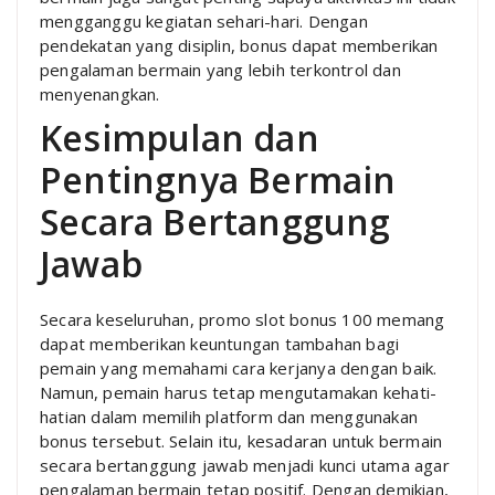
mengganggu kegiatan sehari-hari. Dengan
pendekatan yang disiplin, bonus dapat memberikan
pengalaman bermain yang lebih terkontrol dan
menyenangkan.
Kesimpulan dan
Pentingnya Bermain
Secara Bertanggung
Jawab
Secara keseluruhan, promo slot bonus 100 memang
dapat memberikan keuntungan tambahan bagi
pemain yang memahami cara kerjanya dengan baik.
Namun, pemain harus tetap mengutamakan kehati-
hatian dalam memilih platform dan menggunakan
bonus tersebut. Selain itu, kesadaran untuk bermain
secara bertanggung jawab menjadi kunci utama agar
pengalaman bermain tetap positif. Dengan demikian,