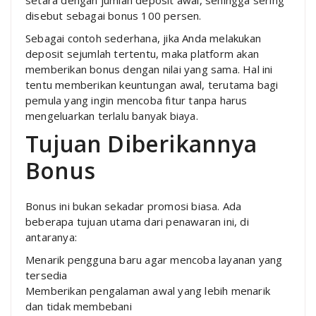
disebut sebagai bonus 100 persen.
Sebagai contoh sederhana, jika Anda melakukan
deposit sejumlah tertentu, maka platform akan
memberikan bonus dengan nilai yang sama. Hal ini
tentu memberikan keuntungan awal, terutama bagi
pemula yang ingin mencoba fitur tanpa harus
mengeluarkan terlalu banyak biaya.
Tujuan Diberikannya
Bonus
Bonus ini bukan sekadar promosi biasa. Ada
beberapa tujuan utama dari penawaran ini, di
antaranya:
Menarik pengguna baru agar mencoba layanan yang
tersedia
Memberikan pengalaman awal yang lebih menarik
dan tidak membebani