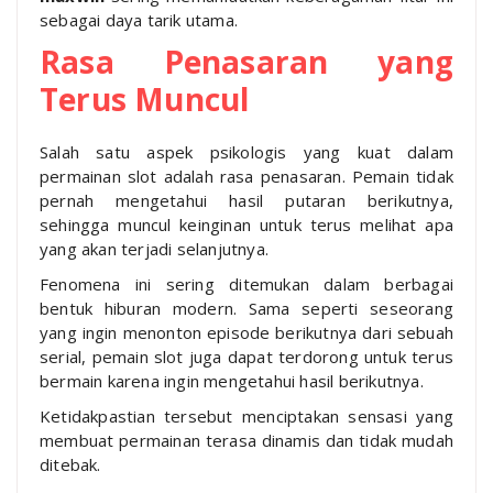
sebagai daya tarik utama.
Rasa Penasaran yang
Terus Muncul
Salah satu aspek psikologis yang kuat dalam
permainan slot adalah rasa penasaran. Pemain tidak
pernah mengetahui hasil putaran berikutnya,
sehingga muncul keinginan untuk terus melihat apa
yang akan terjadi selanjutnya.
Fenomena ini sering ditemukan dalam berbagai
bentuk hiburan modern. Sama seperti seseorang
yang ingin menonton episode berikutnya dari sebuah
serial, pemain slot juga dapat terdorong untuk terus
bermain karena ingin mengetahui hasil berikutnya.
Ketidakpastian tersebut menciptakan sensasi yang
membuat permainan terasa dinamis dan tidak mudah
ditebak.