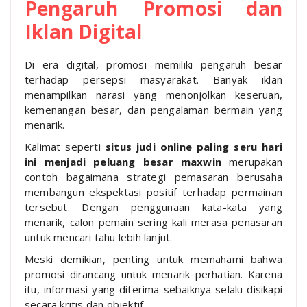
Pengaruh Promosi dan
Iklan Digital
Di era digital, promosi memiliki pengaruh besar
terhadap persepsi masyarakat. Banyak iklan
menampilkan narasi yang menonjolkan keseruan,
kemenangan besar, dan pengalaman bermain yang
menarik.
Kalimat seperti
situs judi online paling seru hari
ini menjadi peluang besar maxwin
merupakan
contoh bagaimana strategi pemasaran berusaha
membangun ekspektasi positif terhadap permainan
tersebut. Dengan penggunaan kata-kata yang
menarik, calon pemain sering kali merasa penasaran
untuk mencari tahu lebih lanjut.
Meski demikian, penting untuk memahami bahwa
promosi dirancang untuk menarik perhatian. Karena
itu, informasi yang diterima sebaiknya selalu disikapi
secara kritis dan objektif.