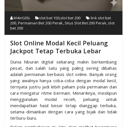
M4inG0ls
slot bet 100
,
slot bet 200
link slot bet
200
,
Permainan Bet 200 Perak
,
Situs Slot Bet 200 Perak
,
slot
bet 200
Slot Online Modal Kecil Peluang
Jackpot Tetap Terbuka Lebar
Dunia hiburan digital sekarang makin berkembang
pesat, dan salah satu yang paling sering dibahas
adalah permainan berbasis slot online. Banyak orang
yang awalnya hanya coba-coba dengan modal kecil,
ternyata justru jadi lebih paham pola permainan dan
cara mengatur ritme bermain. Menariknya, meskipun
menggunakan modal receh, peluang untuk
mendapatkan hasil besar tetap dianggap terbuka,
selama dimainkan dengan cara yang bijak dan tidak
terburu-buru.
Dalam pembahasan ini, kita akan melihat bagaimana