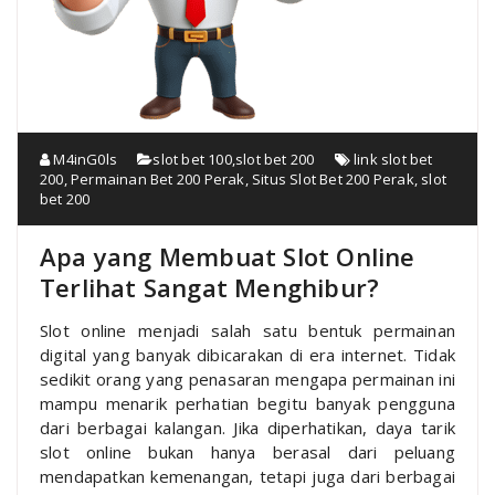
M4inG0ls
slot bet 100
,
slot bet 200
link slot bet
200
,
Permainan Bet 200 Perak
,
Situs Slot Bet 200 Perak
,
slot
bet 200
Apa yang Membuat Slot Online
Terlihat Sangat Menghibur?
Slot online menjadi salah satu bentuk permainan
digital yang banyak dibicarakan di era internet. Tidak
sedikit orang yang penasaran mengapa permainan ini
mampu menarik perhatian begitu banyak pengguna
dari berbagai kalangan. Jika diperhatikan, daya tarik
slot online bukan hanya berasal dari peluang
mendapatkan kemenangan, tetapi juga dari berbagai