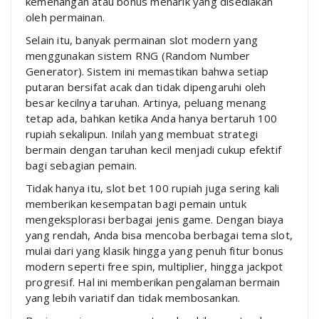
kemenangan atau bonus menarik yang disediakan
oleh permainan.
Selain itu, banyak permainan slot modern yang
menggunakan sistem RNG (Random Number
Generator). Sistem ini memastikan bahwa setiap
putaran bersifat acak dan tidak dipengaruhi oleh
besar kecilnya taruhan. Artinya, peluang menang
tetap ada, bahkan ketika Anda hanya bertaruh 100
rupiah sekalipun. Inilah yang membuat strategi
bermain dengan taruhan kecil menjadi cukup efektif
bagi sebagian pemain.
Tidak hanya itu, slot bet 100 rupiah juga sering kali
memberikan kesempatan bagi pemain untuk
mengeksplorasi berbagai jenis game. Dengan biaya
yang rendah, Anda bisa mencoba berbagai tema slot,
mulai dari yang klasik hingga yang penuh fitur bonus
modern seperti free spin, multiplier, hingga jackpot
progresif. Hal ini memberikan pengalaman bermain
yang lebih variatif dan tidak membosankan.