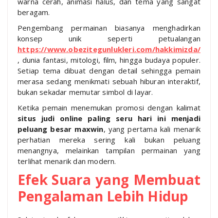
warna cerah, animasi halus, dan tema yang sangat
beragam.
Pengembang permainan biasanya menghadirkan
konsep unik seperti petualangan
https://www.obezitegunlukleri.com/hakkimizda/
, dunia fantasi, mitologi, film, hingga budaya populer.
Setiap tema dibuat dengan detail sehingga pemain
merasa sedang menikmati sebuah hiburan interaktif,
bukan sekadar memutar simbol di layar.
Ketika pemain menemukan promosi dengan kalimat
situs judi online paling seru hari ini menjadi
peluang besar maxwin
, yang pertama kali menarik
perhatian mereka sering kali bukan peluang
menangnya, melainkan tampilan permainan yang
terlihat menarik dan modern.
Efek Suara yang Membuat
Pengalaman Lebih Hidup