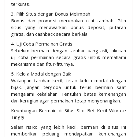
terkuras.
3. Pilih Situs dengan Bonus Melimpah
Bonus dan promosi merupakan nilai tambah. Pilih
situs yang menawarkan bonus deposit, putaran
gratis, dan cashback secara berkala.
4. Uji Coba Permainan Gratis
Sebelum bermain dengan taruhan uang asli, lakukan
uji coba permainan secara gratis untuk memahami
mekanisme dan fitur-fiturnya.
5. Kelola Modal dengan Baik
Walaupun taruhan kecil, tetap kelola modal dengan
bijak. Jangan tergoda untuk terus bermain saat
mengalami kekalahan. Tentukan batas kemenangan
dan kerugian agar permainan tetap menyenangkan.
Keuntungan Bermain di Situs Slot Bet Kecil Winrate
Tinggi
Selain risiko yang lebih kecil, bermain di situs ini
memberikan peluang mendapatkan kemenangan