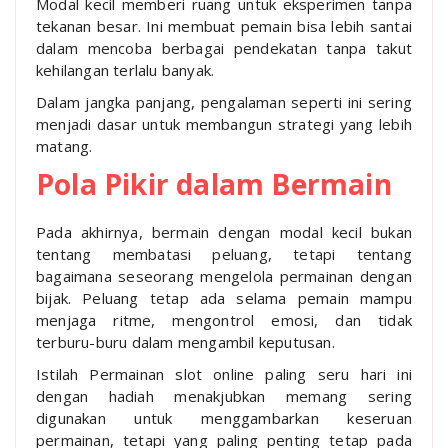
Modal kecil memberi ruang untuk eksperimen tanpa
tekanan besar. Ini membuat pemain bisa lebih santai
dalam mencoba berbagai pendekatan tanpa takut
kehilangan terlalu banyak.
Dalam jangka panjang, pengalaman seperti ini sering
menjadi dasar untuk membangun strategi yang lebih
matang.
Pola Pikir dalam Bermain
Pada akhirnya, bermain dengan modal kecil bukan
tentang membatasi peluang, tetapi tentang
bagaimana seseorang mengelola permainan dengan
bijak. Peluang tetap ada selama pemain mampu
menjaga ritme, mengontrol emosi, dan tidak
terburu-buru dalam mengambil keputusan.
Istilah Permainan slot online paling seru hari ini
dengan hadiah menakjubkan memang sering
digunakan untuk menggambarkan keseruan
permainan, tetapi yang paling penting tetap pada