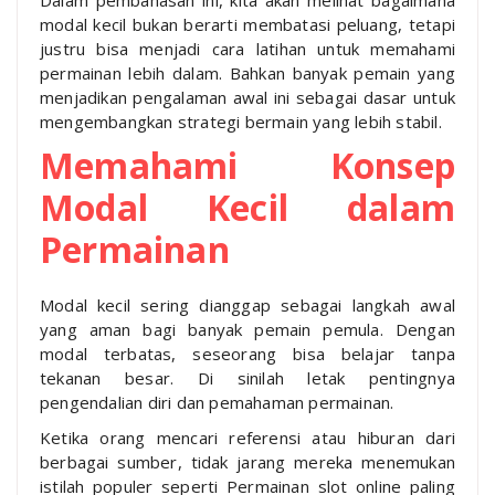
modal kecil bukan berarti membatasi peluang, tetapi
justru bisa menjadi cara latihan untuk memahami
permainan lebih dalam. Bahkan banyak pemain yang
menjadikan pengalaman awal ini sebagai dasar untuk
mengembangkan strategi bermain yang lebih stabil.
Memahami Konsep
Modal Kecil dalam
Permainan
Modal kecil sering dianggap sebagai langkah awal
yang aman bagi banyak pemain pemula. Dengan
modal terbatas, seseorang bisa belajar tanpa
tekanan besar. Di sinilah letak pentingnya
pengendalian diri dan pemahaman permainan.
Ketika orang mencari referensi atau hiburan dari
berbagai sumber, tidak jarang mereka menemukan
istilah populer seperti Permainan slot online paling