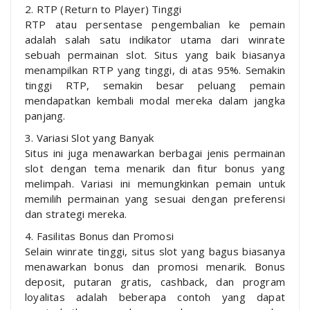
2. RTP (Return to Player) Tinggi
RTP atau persentase pengembalian ke pemain
adalah salah satu indikator utama dari winrate
sebuah permainan slot. Situs yang baik biasanya
menampilkan RTP yang tinggi, di atas 95%. Semakin
tinggi RTP, semakin besar peluang pemain
mendapatkan kembali modal mereka dalam jangka
panjang.
3. Variasi Slot yang Banyak
Situs ini juga menawarkan berbagai jenis permainan
slot dengan tema menarik dan fitur bonus yang
melimpah. Variasi ini memungkinkan pemain untuk
memilih permainan yang sesuai dengan preferensi
dan strategi mereka.
4. Fasilitas Bonus dan Promosi
Selain winrate tinggi, situs slot yang bagus biasanya
menawarkan bonus dan promosi menarik. Bonus
deposit, putaran gratis, cashback, dan program
loyalitas adalah beberapa contoh yang dapat