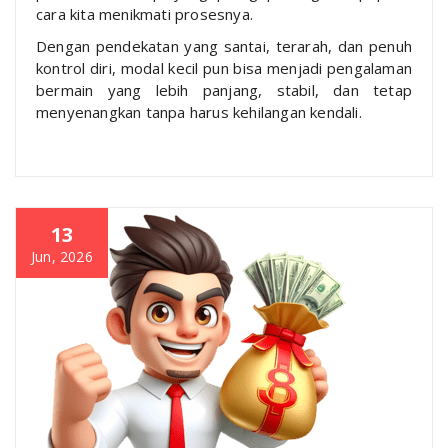
cara kita menikmati prosesnya.
Dengan pendekatan yang santai, terarah, dan penuh
kontrol diri, modal kecil pun bisa menjadi pengalaman
bermain yang lebih panjang, stabil, dan tetap
menyenangkan tanpa harus kehilangan kendali.
13
Jun, 2026