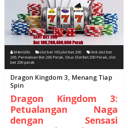
M4inG0ls
slot bet 100
,
slot bet 200
link slot bet
200
,
Permainan Bet 200 Perak
,
Situs Slot Bet 200 Perak
,
slot
bet 200 perak
Dragon Kingdom 3, Menang Tiap
Spin
Dragon Kingdom 3:
Petualangan Naga
dengan Sensasi