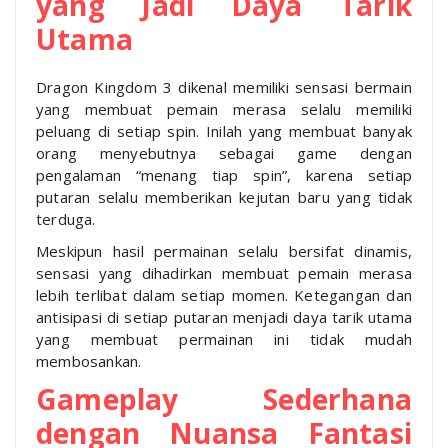
yang Jadi Daya Tarik
Utama
Dragon Kingdom 3 dikenal memiliki sensasi bermain
yang membuat pemain merasa selalu memiliki
peluang di setiap spin. Inilah yang membuat banyak
orang menyebutnya sebagai game dengan
pengalaman “menang tiap spin”, karena setiap
putaran selalu memberikan kejutan baru yang tidak
terduga.
Meskipun hasil permainan selalu bersifat dinamis,
sensasi yang dihadirkan membuat pemain merasa
lebih terlibat dalam setiap momen. Ketegangan dan
antisipasi di setiap putaran menjadi daya tarik utama
yang membuat permainan ini tidak mudah
membosankan.
Gameplay Sederhana
dengan Nuansa Fantasi