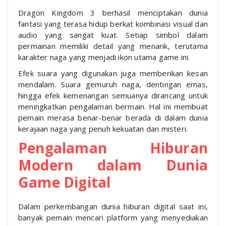
Dragon Kingdom 3 berhasil menciptakan dunia
fantasi yang terasa hidup berkat kombinasi visual dan
audio yang sangat kuat. Setiap simbol dalam
permainan memiliki detail yang menarik, terutama
karakter naga yang menjadi ikon utama game ini.
Efek suara yang digunakan juga memberikan kesan
mendalam. Suara gemuruh naga, dentingan emas,
hingga efek kemenangan semuanya dirancang untuk
meningkatkan pengalaman bermain. Hal ini membuat
pemain merasa benar-benar berada di dalam dunia
kerajaan naga yang penuh kekuatan dan misteri.
Pengalaman Hiburan
Modern dalam Dunia
Game Digital
Dalam perkembangan dunia hiburan digital saat ini,
banyak pemain mencari platform yang menyediakan