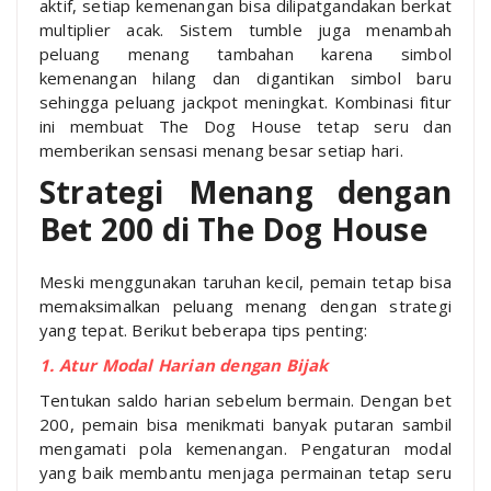
aktif, setiap kemenangan bisa dilipatgandakan berkat
multiplier acak. Sistem tumble juga menambah
peluang menang tambahan karena simbol
kemenangan hilang dan digantikan simbol baru
sehingga peluang jackpot meningkat. Kombinasi fitur
ini membuat The Dog House tetap seru dan
memberikan sensasi menang besar setiap hari.
Strategi Menang dengan
Bet 200 di The Dog House
Meski menggunakan taruhan kecil, pemain tetap bisa
memaksimalkan peluang menang dengan strategi
yang tepat. Berikut beberapa tips penting:
1. Atur Modal Harian dengan Bijak
Tentukan saldo harian sebelum bermain. Dengan bet
200, pemain bisa menikmati banyak putaran sambil
mengamati pola kemenangan. Pengaturan modal
yang baik membantu menjaga permainan tetap seru