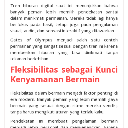
Tren hiburan digital saat ini menunjukkan bahwa
banyak pemain lebih memilih pendekatan santai
dalam menikmati permainan. Mereka tidak lagi hanya
berfokus pada hasil, tetapi juga pada pengalaman
visual, audio, dan sensasi interaktif yang ditawarkan.
Gates of Olympus menjadi salah satu contoh
permainan yang sangat sesuai dengan tren ini karena
memberikan hiburan yang bisa dinikmati tanpa
tekanan berlebihan.
Fleksibilitas sebagai Kunci
Kenyamanan Bermain
Fleksibilitas dalam bermain menjadi faktor penting di
era modern. Banyak pemain yang lebih memilih gaya
bermain yang sesuai dengan ritme mereka sendiri,
tanpa harus mengikuti aturan yang terlalu kaku.
Pendekatan ini membuat pengalaman bermain
menjadi lebih personal dan menyenangkan, karena