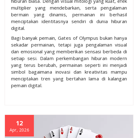
hiburan biasa. Dengan visual mitologi yang kuat, efek
multiplier yang mendebarkan, serta pengalaman
bermain yang dinamis, permainan ini berhasil
menciptakan identitasnya sendiri di dunia hiburan
digital.
Bagi banyak pemain, Gates of Olympus bukan hanya
sekadar permainan, tetapi juga pengalaman visual
dan emosional yang memberikan sensasi berbeda di
setiap sesi. Dalam perkembangan hiburan modern
yang terus berubah, permainan seperti ini menjadi
simbol bagaimana inovasi dan kreativitas mampu
menciptakan tren yang bertahan lama di kalangan
pemain digital.
12
Apr, 2026