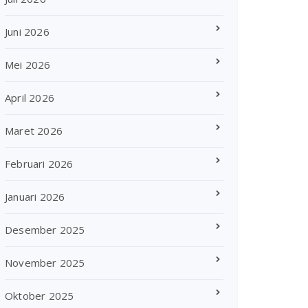
Juni 2026
Mei 2026
April 2026
Maret 2026
Februari 2026
Januari 2026
Desember 2025
November 2025
Oktober 2025