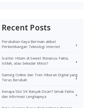
Recent Posts
Perubahan Gaya Bermain akibat
Perkembangan Teknologi Internet
Scatter Hitam di Sweet Bonanza: Fakta,
Istilah, atau Sekadar Mitos?
Gaming Online dan Tren Hiburan Digital yang
Terus Berubah
Kenapa Slot 5K Banyak Dicari? Simak Fakta
dan Informasi Lengkapnya