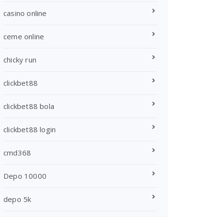
casino online
ceme online
chicky run
clickbet88
clickbet88 bola
clickbet88 login
cmd368
Depo 10000
depo 5k