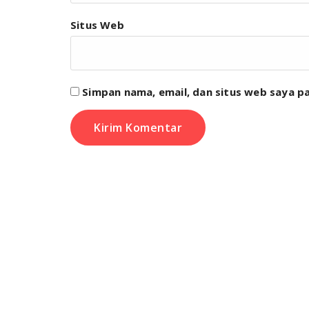
Situs Web
Simpan nama, email, dan situs web saya p