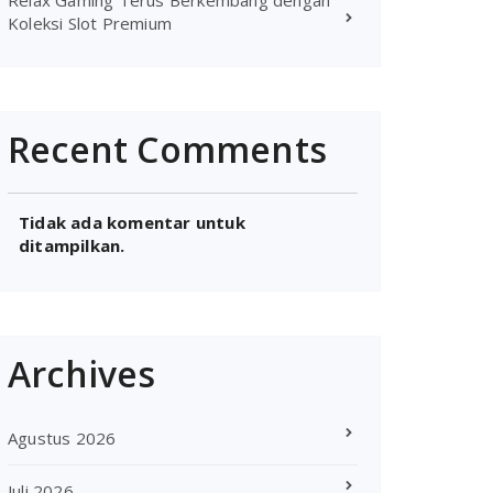
Relax Gaming Terus Berkembang dengan
Koleksi Slot Premium
Recent Comments
Tidak ada komentar untuk
ditampilkan.
Archives
Agustus 2026
Juli 2026