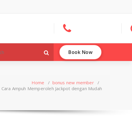
Book Now
Home
/
bonus new member
/
s: Cara Ampuh Memperoleh Jackpot dengan Mudah