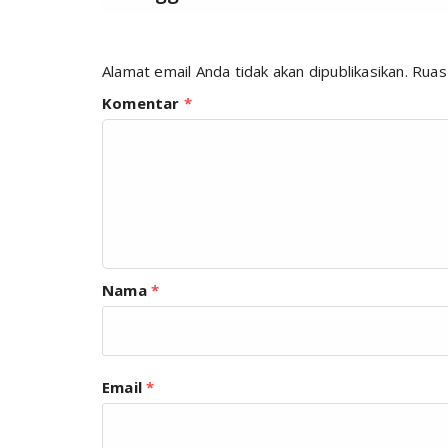
Alamat email Anda tidak akan dipublikasikan.
Ruas
Komentar
*
Nama
*
Email
*