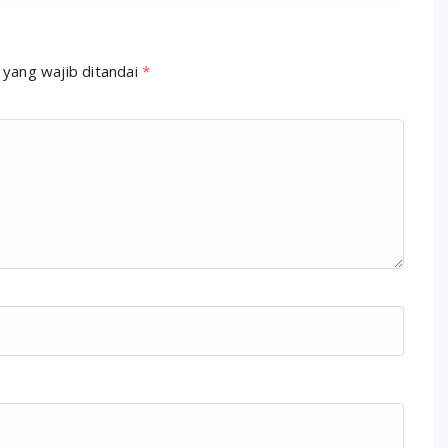
 yang wajib ditandai
*