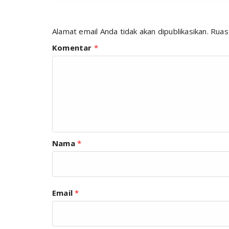
Alamat email Anda tidak akan dipublikasikan.
Ruas
Komentar
*
Nama
*
Email
*