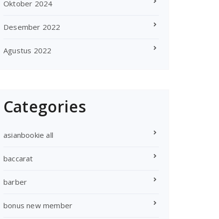
Oktober 2024
Desember 2022
Agustus 2022
Categories
asianbookie all
baccarat
barber
bonus new member