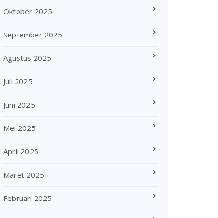
Oktober 2025
September 2025
Agustus 2025
Juli 2025
Juni 2025
Mei 2025
April 2025
Maret 2025
Februari 2025