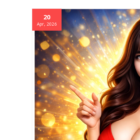
20
Apr, 2026