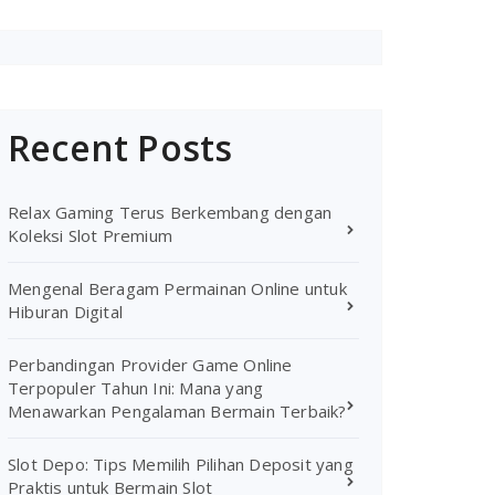
Recent Posts
Relax Gaming Terus Berkembang dengan
Koleksi Slot Premium
Mengenal Beragam Permainan Online untuk
Hiburan Digital
Perbandingan Provider Game Online
Terpopuler Tahun Ini: Mana yang
Menawarkan Pengalaman Bermain Terbaik?
Slot Depo: Tips Memilih Pilihan Deposit yang
Praktis untuk Bermain Slot