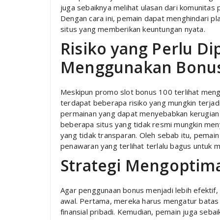
juga sebaiknya melihat ulasan dari komunitas
Dengan cara ini, pemain dapat menghindari pl
situs yang memberikan keuntungan nyata.
Risiko yang Perlu D
Menggunakan Bonu
Meskipun promo slot bonus 100 terlihat meng
terdapat beberapa risiko yang mungkin terjad
permainan yang dapat menyebabkan kerugian fina
beberapa situs yang tidak resmi mungkin me
yang tidak transparan. Oleh sebab itu, pemain
penawaran yang terlihat terlalu bagus untuk m
Strategi Mengoptima
Agar penggunaan bonus menjadi lebih efektif,
awal. Pertama, mereka harus mengatur batas
finansial pribadi. Kemudian, pemain juga se