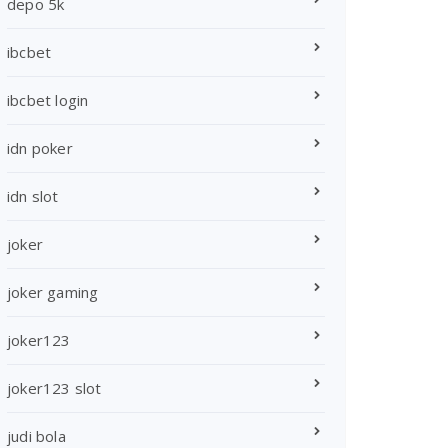
depo 5k
ibcbet
ibcbet login
idn poker
idn slot
joker
joker gaming
joker123
joker123 slot
judi bola