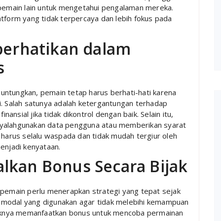
 pemain lain untuk mengetahui pengalaman mereka.
atform yang tidak terpercaya dan lebih fokus pada
iperhatikan dalam
s
untungkan, pemain tetap harus berhati-hati karena
i. Salah satunya adalah ketergantungan terhadap
nsial jika tidak dikontrol dengan baik. Selain itu,
nyalahgunakan data pengguna atau memberikan syarat
 harus selalu waspada dan tidak mudah tergiur oleh
enjadi kenyataan.
lkan Bonus Secara Bijak
 pemain perlu menerapkan strategi yang tepat sejak
 modal yang digunakan agar tidak melebihi kemampuan
baiknya memanfaatkan bonus untuk mencoba permainan