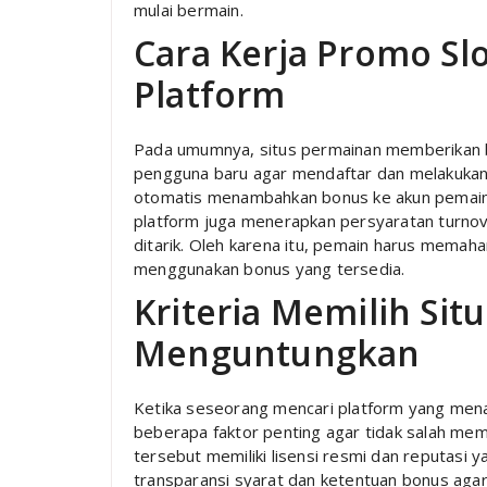
mulai bermain.
Cara Kerja Promo Slo
Platform
Pada umumnya, situs permainan memberikan 
pengguna baru agar mendaftar dan melakukan 
otomatis menambahkan bonus ke akun pemain s
platform juga menerapkan persyaratan turno
ditarik. Oleh karena itu, pemain harus memaha
menggunakan bonus yang tersedia.
Kriteria Memilih Si
Menguntungkan
Ketika seseorang mencari platform yang me
beberapa faktor penting agar tidak salah mem
tersebut memiliki lisensi resmi dan reputasi
transparansi syarat dan ketentuan bonus agar t