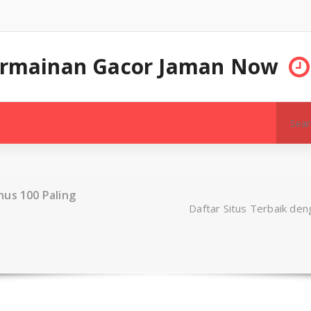
Permainan Gacor Jaman Now
Search
for:
nus 100 Paling
Daftar Situs Terbaik de