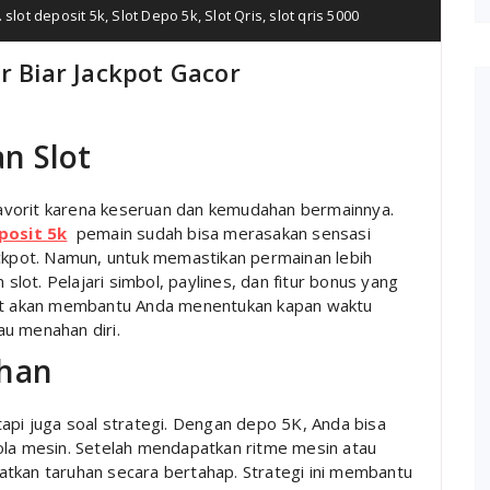
 slot deposit 5k
,
Slot Depo 5k
,
Slot Qris
,
slot qris 5000
r Biar Jackpot Gacor
n Slot
 favorit karena keseruan dan kemudahan bermainnya.
posit 5k
pemain sudah bisa merasakan sensasi
pot. Namun, untuk memastikan permainan lebih
ot. Pelajari simbol, paylines, dan fitur bonus yang
slot akan membantu Anda menentukan kapan waktu
u menahan diri.
uhan
api juga soal strategi. Dengan depo 5K, Anda bisa
ola mesin. Setelah mendapatkan ritme mesin atau
atkan taruhan secara bertahap. Strategi ini membantu