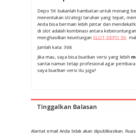
Depo 5K bukanlah hambatan untuk menang bes
menentukan strategi taruhan yang tepat, mem
Anda bisa bermain lebih pintar dan mendekatka
di slot adalah kombinasi antara keberuntungan
menghasilkan keuntungan
SLOT DEPO 5K
maks
Jumlah kata: 368
Jika mau, saya bisa buatkan versi yang lebih
m
santai namun tetap profesional agar pembaca
saya buatkan versi itu juga?
Tinggalkan Balasan
Alamat email Anda tidak akan dipublikasikan.
Ruas