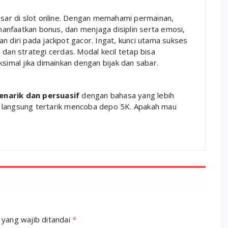
ar di slot online. Dengan memahami permainan,
anfaatkan bonus, dan menjaga disiplin serta emosi,
n diri pada jackpot gacor. Ingat, kunci utama sukses
 dan strategi cerdas. Modal kecil tetap bisa
imal jika dimainkan dengan bijak dan sabar.
enarik dan persuasif
dengan bahasa yang lebih
 langsung tertarik mencoba depo 5K. Apakah mau
 yang wajib ditandai
*