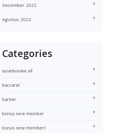
Desember 2022
Agustus 2022
Categories
asianbookie all
baccarat
barber
bonus new member
bonus new membert