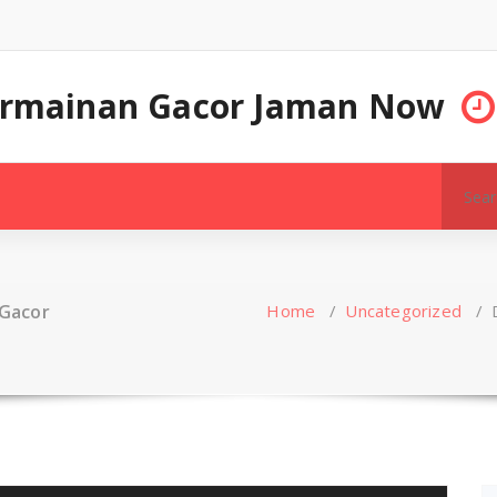
Permainan Gacor Jaman Now
Search
for:
 Gacor
Home
/
Uncategorized
/