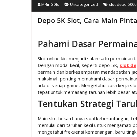
M4inG0ls
Uncategorized
slot depo 5000.
Depo 5K Slot, Cara Main Pinta
Pahami Dasar Permaina
Slot online kini menjadi salah satu permainan
Dengan modal kecil, seperti depo 5K,
slot de
bermain dan berkesempatan mendapatkan jack
maksimal, penting memahami dasar permainan sl
ada di setiap game. Mengetahui cara kerja 
tepat untuk memasang taruhan lebih besar ata
Tentukan Strategi Tar
Main slot bukan hanya soal keberuntungan, tet
memulai dari taruhan kecil untuk mengamati p
mengetahui frekuensi kemenangan, baru tingk