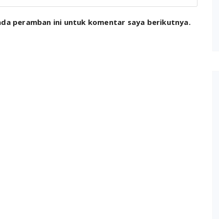
ada peramban ini untuk komentar saya berikutnya.