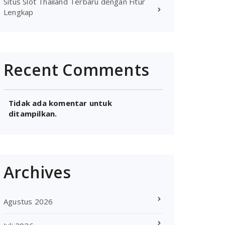
Situs Slot Thailand Terbaru dengan Fitur
Lengkap
Recent Comments
Tidak ada komentar untuk
ditampilkan.
Archives
Agustus 2026