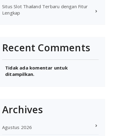
Situs Slot Thailand Terbaru dengan Fitur
Lengkap
Recent Comments
Tidak ada komentar untuk
ditampilkan.
Archives
Agustus 2026