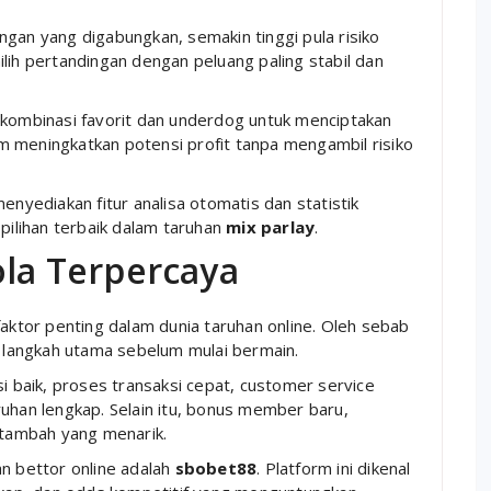
gan yang digabungkan, semakin tinggi pula risiko
lih pertandingan dengan peluang paling stabil dan
ombinasi favorit dan underdog untuk menciptakan
lam meningkatkan potensi profit tanpa mengambil risiko
nyediakan fitur analisa otomatis dan statistik
ilihan terbaik dalam taruhan
mix parlay
.
ola Terpercaya
tor penting dalam dunia taruhan online. Oleh sebab
 langkah utama sebelum mulai bermain.
si baik, proses transaksi cepat, customer service
ruhan lengkap. Selain itu, bonus member baru,
i tambah yang menarik.
an bettor online adalah
sbobet88
. Platform ini dikenal