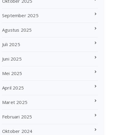
Oktober 2025
September 2025
Agustus 2025
Juli 2025
Juni 2025
Mei 2025
April 2025
Maret 2025
Februari 2025
Oktober 2024