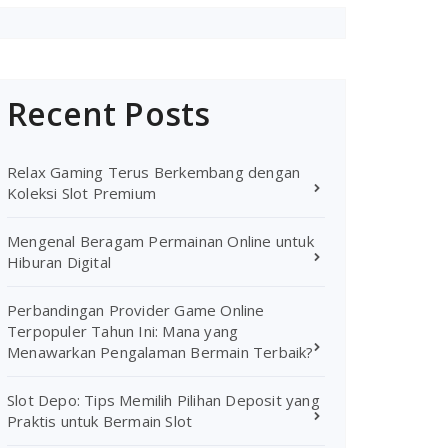
Recent Posts
Relax Gaming Terus Berkembang dengan
Koleksi Slot Premium
Mengenal Beragam Permainan Online untuk
Hiburan Digital
Perbandingan Provider Game Online
Terpopuler Tahun Ini: Mana yang
Menawarkan Pengalaman Bermain Terbaik?
Slot Depo: Tips Memilih Pilihan Deposit yang
Praktis untuk Bermain Slot