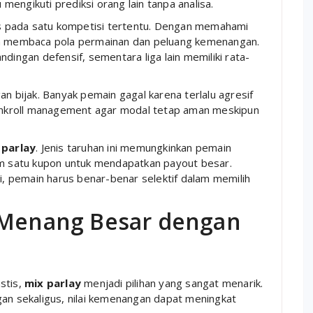
engikuti prediksi orang lain tanpa analisa.
kus pada satu kompetisi tertentu. Dengan memahami
dah membaca pola permainan dan peluang kemenangan.
dingan defensif, sementara liga lain memiliki rata-
an bijak. Banyak pemain gagal karena terlalu agresif
nkroll management agar modal tetap aman meskipun
n
parlay
. Jenis taruhan ini memungkinkan pemain
 satu kupon untuk mendapatkan payout besar.
gi, pemain harus benar-benar selektif dalam memilih
g Menang Besar dengan
stis,
mix parlay
menjadi pilihan yang sangat menarik.
 sekaligus, nilai kemenangan dapat meningkat