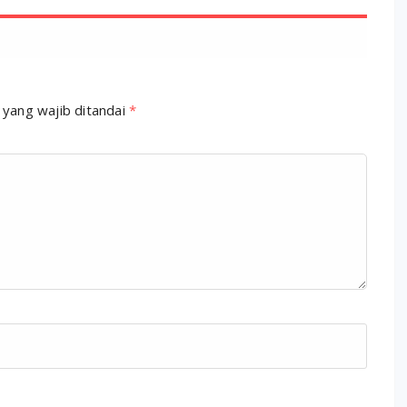
 yang wajib ditandai
*