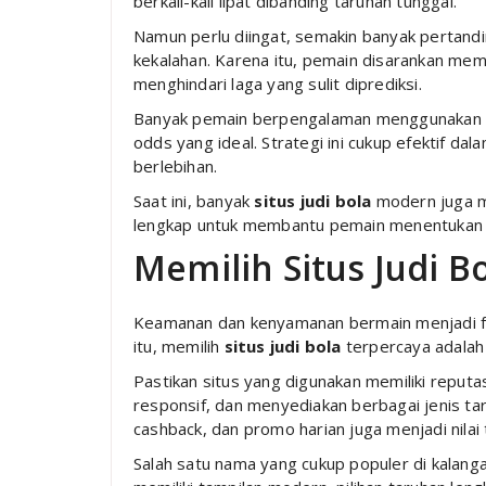
berkali-kali lipat dibanding taruhan tunggal.
Namun perlu diingat, semakin banyak pertandin
kekalahan. Karena itu, pemain disarankan memi
menghindari laga yang sulit diprediksi.
Banyak pemain berpengalaman menggunakan k
odds yang ideal. Strategi ini cukup efektif da
berlebihan.
Saat ini, banyak
situs judi bola
modern juga me
lengkap untuk membantu pemain menentukan p
Memilih Situs Judi B
Keamanan dan kenyamanan bermain menjadi fak
itu, memilih
situs judi bola
terpercaya adalah
Pastikan situs yang digunakan memiliki reputa
responsif, dan menyediakan berbagai jenis ta
cashback, dan promo harian juga menjadi nila
Salah satu nama yang cukup populer di kalang