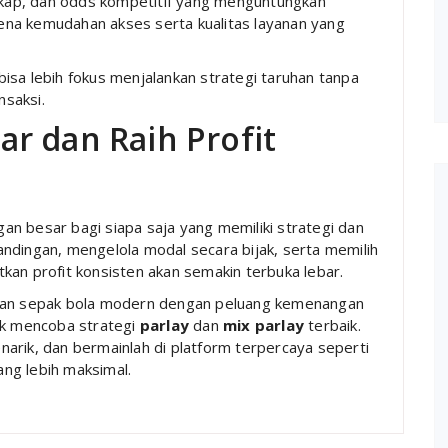
ngkap, dan odds kompetitif yang menguntungkan
ena kemudahan akses serta kualitas layanan yang
isa lebih fokus menjalankan strategi taruhan tanpa
saksi.
r dan Raih Profit
 besar bagi siapa saja yang memiliki strategi dan
ndingan, mengelola modal secara bijak, serta memilih
an profit konsisten akan semakin terbuka lebar.
uhan sepak bola modern dengan peluang kemenangan
uk mencoba strategi
parlay
dan
mix parlay
terbaik.
arik, dan bermainlah di platform terpercaya seperti
ng lebih maksimal.