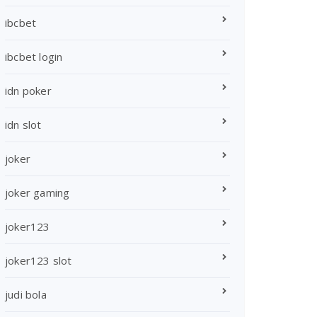
ibcbet
ibcbet login
idn poker
idn slot
joker
joker gaming
joker123
joker123 slot
judi bola