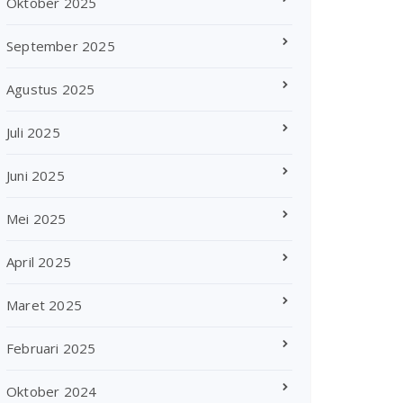
Oktober 2025
September 2025
Agustus 2025
Juli 2025
Juni 2025
Mei 2025
April 2025
Maret 2025
Februari 2025
Oktober 2024