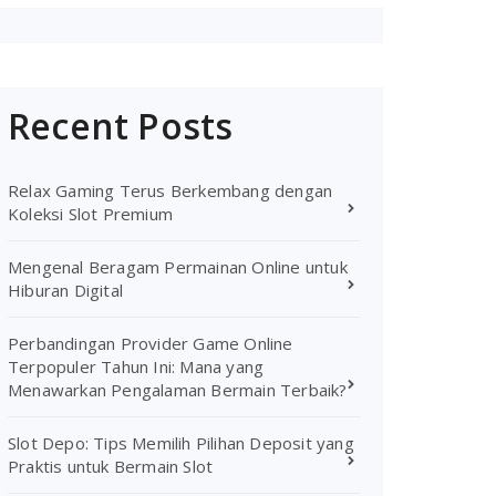
Recent Posts
Relax Gaming Terus Berkembang dengan
Koleksi Slot Premium
Mengenal Beragam Permainan Online untuk
Hiburan Digital
Perbandingan Provider Game Online
Terpopuler Tahun Ini: Mana yang
Menawarkan Pengalaman Bermain Terbaik?
Slot Depo: Tips Memilih Pilihan Deposit yang
Praktis untuk Bermain Slot