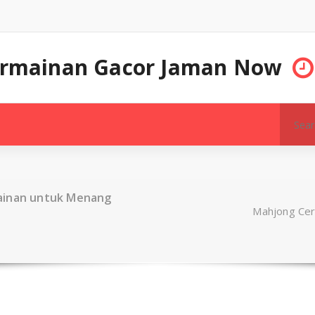
Permainan Gacor Jaman Now
Search
for:
mainan untuk Menang
Mahjong Cer