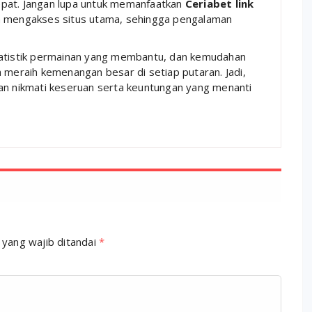
epat. Jangan lupa untuk memanfaatkan
Ceriabet link
m mengakses situs utama, sehingga pengalaman
tatistik permainan yang membantu, dan kemudahan
a meraih kemenangan besar di setiap putaran. Jadi,
dan nikmati keseruan serta keuntungan yang menanti
 yang wajib ditandai
*