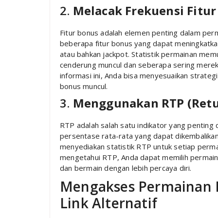
2.
Melacak Frekuensi Fitu
Fitur bonus adalah elemen penting dalam pe
beberapa fitur bonus yang dapat meningkatkan
atau bahkan jackpot. Statistik permainan mem
cenderung muncul dan seberapa sering mere
informasi ini, Anda bisa menyesuaikan strateg
bonus muncul.
3.
Menggunakan RTP (Retur
RTP adalah salah satu indikator yang penting
persentase rata-rata yang dapat dikembalika
menyediakan statistik RTP untuk setiap perm
mengetahui RTP, Anda dapat memilih permain
dan bermain dengan lebih percaya diri.
Mengakses Permainan M
Link Alternatif