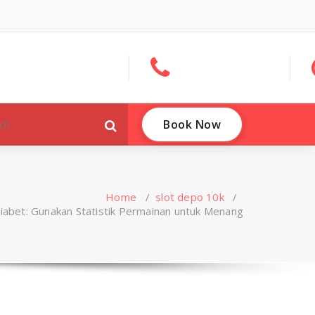
Book Now
Home
/
slot depo 10k
/
iabet: Gunakan Statistik Permainan untuk Menang