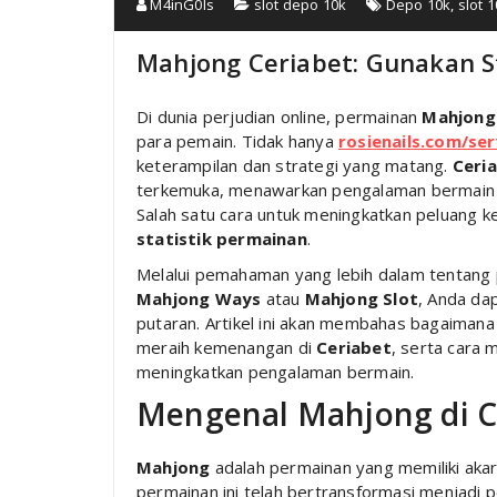
M4inG0ls
slot depo 10k
Depo 10k
,
slot 
Mahjong Ceriabet: Gunakan S
Di dunia perjudian online, permainan
Mahjong
para pemain. Tidak hanya
rosienails.com/ser
keterampilan dan strategi yang matang.
Ceri
terkemuka, menawarkan pengalaman bermai
Salah satu cara untuk meningkatkan peluang
statistik permainan
.
Melalui pemahaman yang lebih dalam tentang 
Mahjong Ways
atau
Mahjong Slot
, Anda da
putaran. Artikel ini akan membahas bagaiman
meraih kemenangan di
Ceriabet
, serta cara
meningkatkan pengalaman bermain.
Mengenal Mahjong di C
Mahjong
adalah permainan yang memiliki akar 
permainan ini telah bertransformasi menjadi p