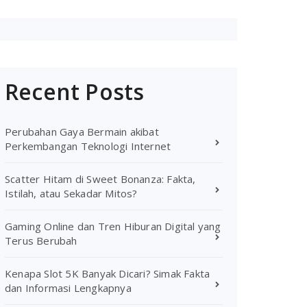
Recent Posts
Perubahan Gaya Bermain akibat
Perkembangan Teknologi Internet
Scatter Hitam di Sweet Bonanza: Fakta,
Istilah, atau Sekadar Mitos?
Gaming Online dan Tren Hiburan Digital yang
Terus Berubah
Kenapa Slot 5K Banyak Dicari? Simak Fakta
dan Informasi Lengkapnya