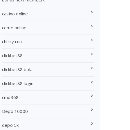
casino online
ceme online
chicky run
clickbet88
clickbet88 bola
clickbet88 login
cmd368
Depo 10000
depo 5k