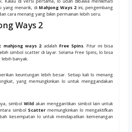
k. Kalau di versi pertama, lo udah dibawa menikmati
i yang menarik, di
Mahjong Ways 2
ini, pengembang
an cara menang yang bikin permainan lebih seru.
ong Ways 2
ot mahjong ways 2
adalah
Free Spins
. Fitur ini bisa
ebih simbol scatter di layar. Selama Free Spins, lo bisa
lebih banyak.
ikan keuntungan lebih besar. Setiap kali lo menang
ingkat, yang memungkinkan lo untuk menggandakan
nya, simbol
Wild
akan menggantikan simbol lain untuk
ntara simbol
Scatter
memungkinkan lo mengaktifkan
ambah kesempatan lo untuk mendapatkan kemenangan