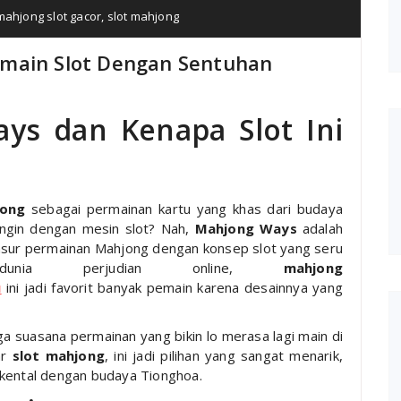
mahjong slot gacor
,
slot mahjong
rmain Slot Dengan Sentuhan
ys dan Kenapa Slot Ini
ong
sebagai permainan kartu yang khas dari budaya
ungin dengan mesin slot? Nah,
Mahjong Ways
adalah
nsur permainan Mahjong dengan konsep slot yang seru
dunia perjudian online,
mahjong
u
ini jadi favorit banyak pemain karena desainnya yang
ga suasana permainan yang bikin lo merasa lagi main di
ar
slot mahjong
, ini jadi pilihan yang sangat menarik,
 kental dengan budaya Tionghoa.