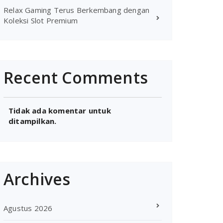
Relax Gaming Terus Berkembang dengan
Koleksi Slot Premium
Recent Comments
Tidak ada komentar untuk
ditampilkan.
Archives
Agustus 2026