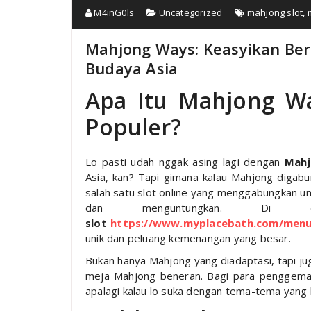
M4inG0ls
Uncategorized
mahjong slot
,
Mahjong Ways: Keasyikan Be
Budaya Asia
Apa Itu Mahjong Wa
Populer?
Lo pasti udah nggak asing lagi dengan
Mahj
Asia, kan? Tapi gimana kalau Mahjong digab
salah satu slot online yang menggabungkan u
dan menguntungkan. Di 
slot
https://www.myplacebath.com/men
unik dan peluang kemenangan yang besar.
Bukan hanya Mahjong yang diadaptasi, tapi ju
meja Mahjong beneran. Bagi para penggem
apalagi kalau lo suka dengan tema-tema yang