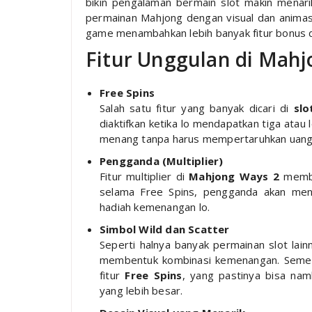
bikin pengalaman bermain slot makin menari
permainan Mahjong dengan visual dan animas
game menambahkan lebih banyak fitur bonus d
Fitur Unggulan di Mahj
Free Spins
Salah satu fitur yang banyak dicari di
sl
diaktifkan ketika lo mendapatkan tiga atau l
menang tanpa harus mempertaruhkan uang 
Pengganda (Multiplier)
Fitur multiplier di
Mahjong Ways 2
member
selama Free Spins, pengganda akan men
hadiah kemenangan lo.
Simbol Wild dan Scatter
Seperti halnya banyak permainan slot lain
membentuk kombinasi kemenangan. Seme
fitur
Free Spins
, yang pastinya bisa n
yang lebih besar.