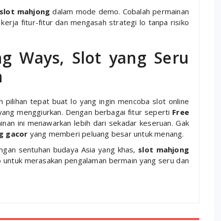
slot mahjong
dalam mode demo. Cobalah permainan
rja fitur-fitur dan mengasah strategi lo tanpa risiko
g Ways, Slot yang Seru
n
 pilihan tepat buat lo yang ingin mencoba slot online
ang menggiurkan. Dengan berbagai fitur seperti
Free
inan ini menawarkan lebih dari sekadar keseruan. Gak
g gacor
yang memberi peluang besar untuk menang.
dengan sentuhan budaya Asia yang khas,
slot mahjong
ri lo untuk merasakan pengalaman bermain yang seru dan