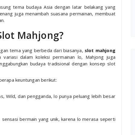
ung tema budaya Asia dengan latar belakang yang
g tenang juga menambah suasana permainan, membuat
n.
Slot Mahjong?
ngan tema yang berbeda dari biasanya,
slot mahjong
h variasi dalam koleksi permainan lo, Mahjong juga
ggabungkan budaya tradisional dengan konsep slot
erapa keuntungan berikut:
ns, Wild, dan pengganda, lo punya peluang lebih besar
 sensasi bermain yang unik, karena lo merasa seperti