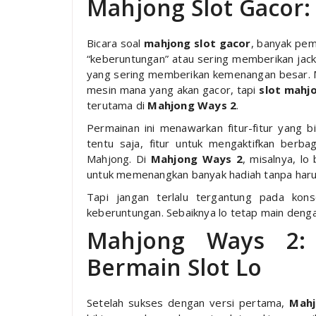
Mahjong Slot Gacor:
Bicara soal
mahjong slot gacor
, banyak pem
“keberuntungan” atau sering memberikan jack
yang sering memberikan kemenangan besar. 
mesin mana yang akan gacor, tapi
slot mahj
terutama di
Mahjong Ways 2
.
Permainan ini menawarkan fitur-fitur yang bi
tentu saja, fitur untuk mengaktifkan berb
Mahjong. Di
Mahjong Ways 2
, misalnya, l
untuk memenangkan banyak hadiah tanpa har
Tapi jangan terlalu tergantung pada kon
keberuntungan. Sebaiknya lo tetap main denga
Mahjong Ways 2: 
Bermain Slot Lo
Setelah sukses dengan versi pertama,
Mahj