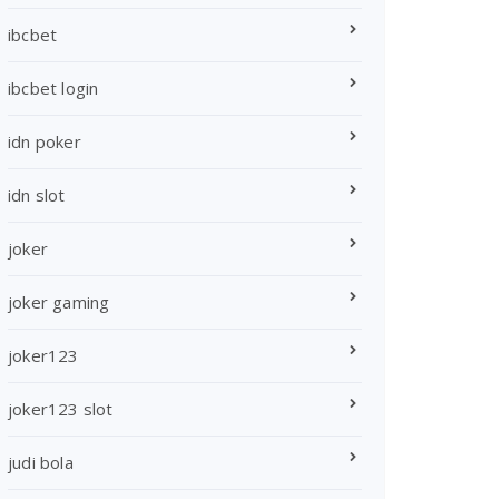
ibcbet
ibcbet login
idn poker
idn slot
joker
joker gaming
joker123
joker123 slot
judi bola