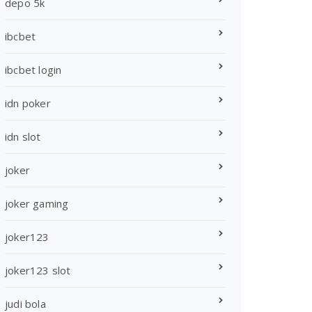
depo 5k
ibcbet
ibcbet login
idn poker
idn slot
joker
joker gaming
joker123
joker123 slot
judi bola