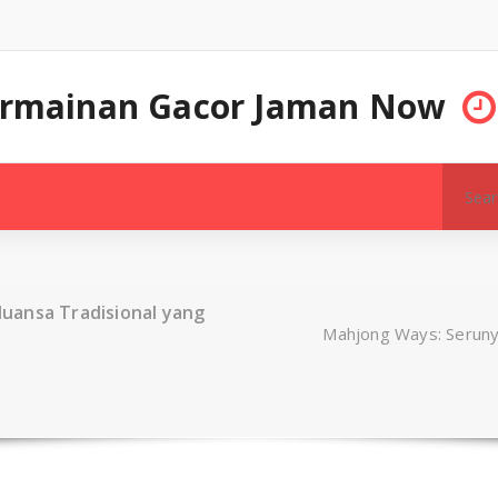
Permainan Gacor Jaman Now
Search
for:
uansa Tradisional yang
Mahjong Ways: Serunya