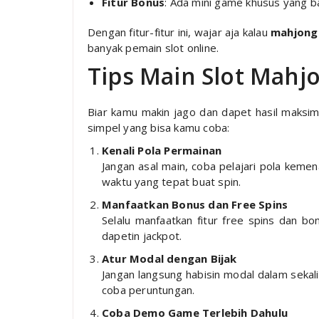
Fitur Bonus
: Ada mini game khusus yang 
Dengan fitur-fitur ini, wajar aja kalau
mahjong 
banyak pemain slot online.
Tips Main Slot Mahj
Biar kamu makin jago dan dapet hasil maksim
simpel yang bisa kamu coba:
Kenali Pola Permainan
Jangan asal main, coba pelajari pola kemen
waktu yang tepat buat spin.
Manfaatkan Bonus dan Free Spins
Selalu manfaatkan fitur free spins dan bo
dapetin jackpot.
Atur Modal dengan Bijak
Jangan langsung habisin modal dalam sekal
coba peruntungan.
Coba Demo Game Terlebih Dahulu