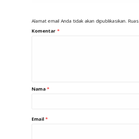
Alamat email Anda tidak akan dipublikasikan.
Ruas
Komentar
*
Nama
*
Email
*