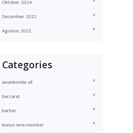
Oktober 2024
Desember 2022
Agustus 2022
Categories
asianbookie all
baccarat
barber
bonus new member