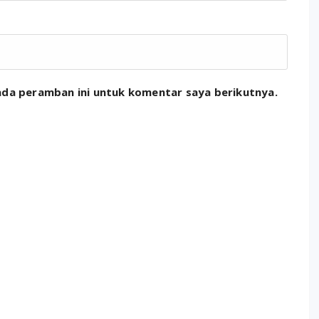
ada peramban ini untuk komentar saya berikutnya.