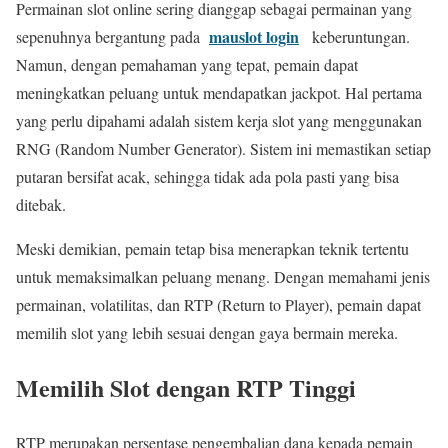
Permainan slot online sering dianggap sebagai permainan yang
mauslot login
sepenuhnya bergantung pada
keberuntungan.
Namun, dengan pemahaman yang tepat, pemain dapat
meningkatkan peluang untuk mendapatkan jackpot. Hal pertama
yang perlu dipahami adalah sistem kerja slot yang menggunakan
RNG (Random Number Generator). Sistem ini memastikan setiap
putaran bersifat acak, sehingga tidak ada pola pasti yang bisa
ditebak.
Meski demikian, pemain tetap bisa menerapkan teknik tertentu
untuk memaksimalkan peluang menang. Dengan memahami jenis
permainan, volatilitas, dan RTP (Return to Player), pemain dapat
memilih slot yang lebih sesuai dengan gaya bermain mereka.
Memilih Slot dengan RTP Tinggi
RTP merupakan persentase pengembalian dana kepada pemain