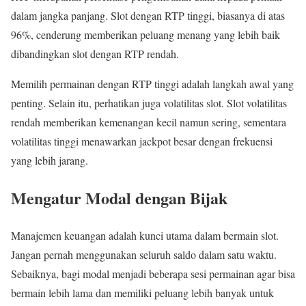
dalam jangka panjang. Slot dengan RTP tinggi, biasanya di atas
96%, cenderung memberikan peluang menang yang lebih baik
dibandingkan slot dengan RTP rendah.
Memilih permainan dengan RTP tinggi adalah langkah awal yang
penting. Selain itu, perhatikan juga volatilitas slot. Slot volatilitas
rendah memberikan kemenangan kecil namun sering, sementara
volatilitas tinggi menawarkan jackpot besar dengan frekuensi
yang lebih jarang.
Mengatur Modal dengan Bijak
Manajemen keuangan adalah kunci utama dalam bermain slot.
Jangan pernah menggunakan seluruh saldo dalam satu waktu.
Sebaiknya, bagi modal menjadi beberapa sesi permainan agar bisa
bermain lebih lama dan memiliki peluang lebih banyak untuk