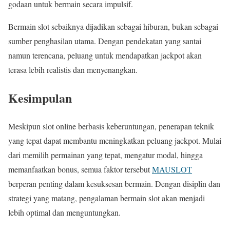
godaan untuk bermain secara impulsif.
Bermain slot sebaiknya dijadikan sebagai hiburan, bukan sebagai
sumber penghasilan utama. Dengan pendekatan yang santai
namun terencana, peluang untuk mendapatkan jackpot akan
terasa lebih realistis dan menyenangkan.
Kesimpulan
Meskipun slot online berbasis keberuntungan, penerapan teknik
yang tepat dapat membantu meningkatkan peluang jackpot. Mulai
dari memilih permainan yang tepat, mengatur modal, hingga
memanfaatkan bonus, semua faktor tersebut
MAUSLOT
berperan penting dalam kesuksesan bermain. Dengan disiplin dan
strategi yang matang, pengalaman bermain slot akan menjadi
lebih optimal dan menguntungkan.