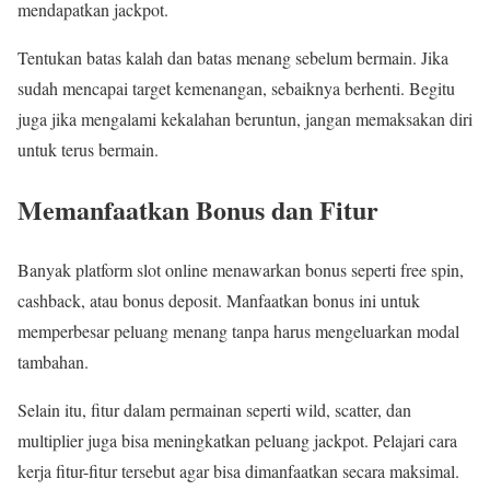
mendapatkan jackpot.
Tentukan batas kalah dan batas menang sebelum bermain. Jika
sudah mencapai target kemenangan, sebaiknya berhenti. Begitu
juga jika mengalami kekalahan beruntun, jangan memaksakan diri
untuk terus bermain.
Memanfaatkan Bonus dan Fitur
Banyak platform slot online menawarkan bonus seperti free spin,
cashback, atau bonus deposit. Manfaatkan bonus ini untuk
memperbesar peluang menang tanpa harus mengeluarkan modal
tambahan.
Selain itu, fitur dalam permainan seperti wild, scatter, dan
multiplier juga bisa meningkatkan peluang jackpot. Pelajari cara
kerja fitur-fitur tersebut agar bisa dimanfaatkan secara maksimal.