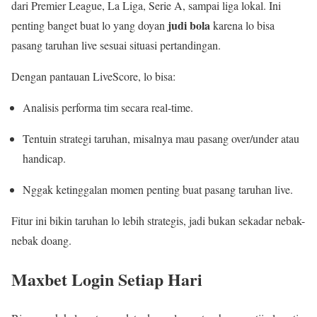
dari Premier League, La Liga, Serie A, sampai liga lokal. Ini
judi bola
penting banget buat lo yang doyan
karena lo bisa
pasang taruhan live sesuai situasi pertandingan.
Dengan pantauan LiveScore, lo bisa:
Analisis performa tim secara real-time.
Tentuin strategi taruhan, misalnya mau pasang over/under atau
handicap.
Nggak ketinggalan momen penting buat pasang taruhan live.
Fitur ini bikin taruhan lo lebih strategis, jadi bukan sekadar nebak-
nebak doang.
Maxbet Login Setiap Hari