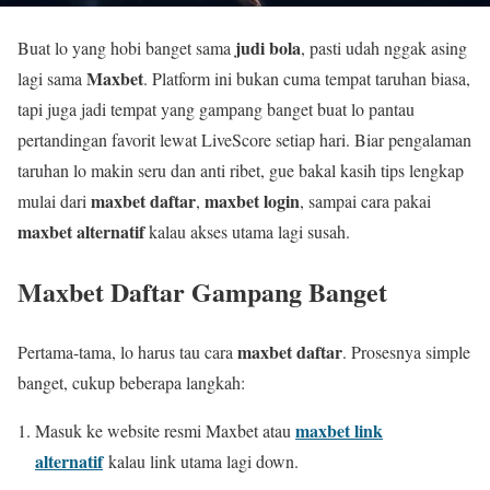
judi bola
Buat lo yang hobi banget sama
, pasti udah nggak asing
Maxbet
lagi sama
. Platform ini bukan cuma tempat taruhan biasa,
tapi juga jadi tempat yang gampang banget buat lo pantau
pertandingan favorit lewat LiveScore setiap hari. Biar pengalaman
taruhan lo makin seru dan anti ribet, gue bakal kasih tips lengkap
maxbet daftar
maxbet login
mulai dari
,
, sampai cara pakai
maxbet alternatif
kalau akses utama lagi susah.
Maxbet Daftar Gampang Banget
maxbet daftar
Pertama-tama, lo harus tau cara
. Prosesnya simple
banget, cukup beberapa langkah:
maxbet link
Masuk ke website resmi Maxbet atau
alternatif
kalau link utama lagi down.