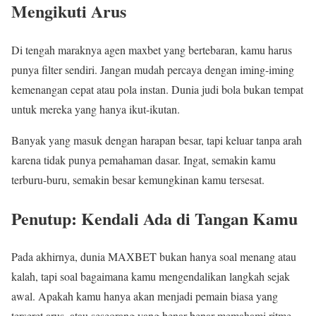
Mengikuti Arus
Di tengah maraknya agen maxbet yang bertebaran, kamu harus
punya filter sendiri. Jangan mudah percaya dengan iming-iming
kemenangan cepat atau pola instan. Dunia judi bola bukan tempat
untuk mereka yang hanya ikut-ikutan.
Banyak yang masuk dengan harapan besar, tapi keluar tanpa arah
karena tidak punya pemahaman dasar. Ingat, semakin kamu
terburu-buru, semakin besar kemungkinan kamu tersesat.
Penutup: Kendali Ada di Tangan Kamu
Pada akhirnya, dunia MAXBET bukan hanya soal menang atau
kalah, tapi soal bagaimana kamu mengendalikan langkah sejak
awal. Apakah kamu hanya akan menjadi pemain biasa yang
terseret arus, atau seseorang yang benar-benar memahami ritme