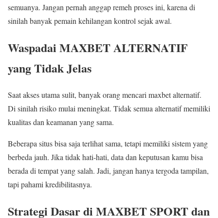
semuanya. Jangan pernah anggap remeh proses ini, karena di
sinilah banyak pemain kehilangan kontrol sejak awal.
Waspadai MAXBET ALTERNATIF
yang Tidak Jelas
Saat akses utama sulit, banyak orang mencari maxbet alternatif.
Di sinilah risiko mulai meningkat. Tidak semua alternatif memiliki
kualitas dan keamanan yang sama.
Beberapa situs bisa saja terlihat sama, tetapi memiliki sistem yang
berbeda jauh. Jika tidak hati-hati, data dan keputusan kamu bisa
berada di tempat yang salah. Jadi, jangan hanya tergoda tampilan,
tapi pahami kredibilitasnya.
Strategi Dasar di MAXBET SPORT dan