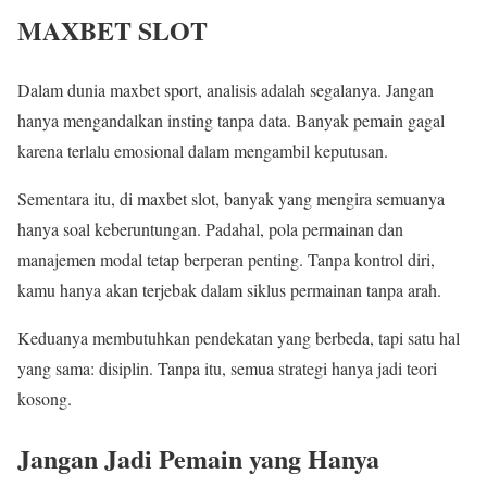
MAXBET SLOT
Dalam dunia maxbet sport, analisis adalah segalanya. Jangan
hanya mengandalkan insting tanpa data. Banyak pemain gagal
karena terlalu emosional dalam mengambil keputusan.
Sementara itu, di maxbet slot, banyak yang mengira semuanya
hanya soal keberuntungan. Padahal, pola permainan dan
manajemen modal tetap berperan penting. Tanpa kontrol diri,
kamu hanya akan terjebak dalam siklus permainan tanpa arah.
Keduanya membutuhkan pendekatan yang berbeda, tapi satu hal
yang sama: disiplin. Tanpa itu, semua strategi hanya jadi teori
kosong.
Jangan Jadi Pemain yang Hanya