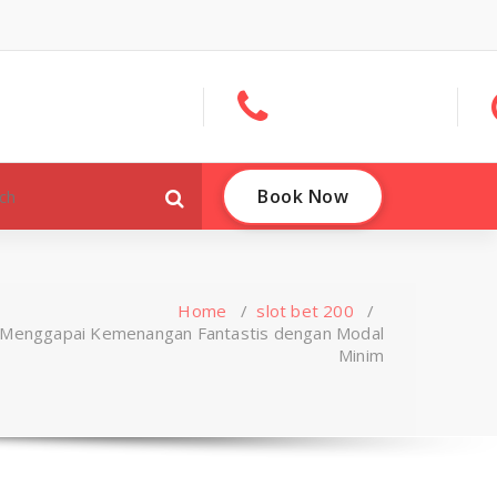
Book Now
Home
/
slot bet 200
/
ar! Menggapai Kemenangan Fantastis dengan Modal
Minim