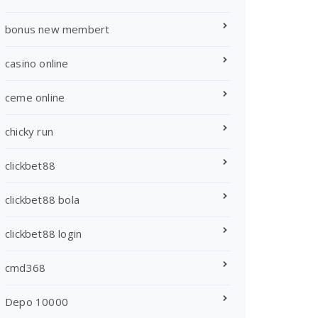
bonus new membert
casino online
ceme online
chicky run
clickbet88
clickbet88 bola
clickbet88 login
cmd368
Depo 10000