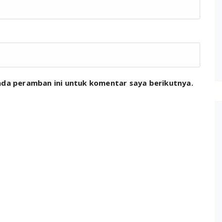
ada peramban ini untuk komentar saya berikutnya.