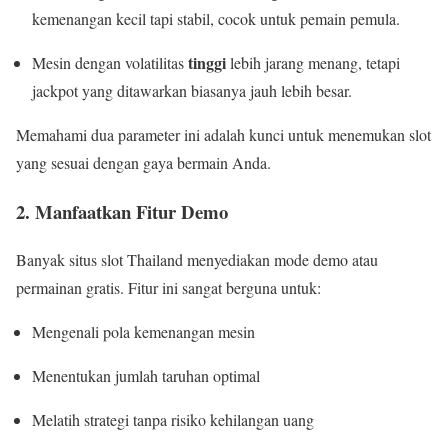
kemenangan kecil tapi stabil, cocok untuk pemain pemula.
tinggi
Mesin dengan volatilitas
lebih jarang menang, tetapi
jackpot yang ditawarkan biasanya jauh lebih besar.
Memahami dua parameter ini adalah kunci untuk menemukan slot
yang sesuai dengan gaya bermain Anda.
2. Manfaatkan Fitur Demo
Banyak situs slot Thailand menyediakan mode demo atau
permainan gratis. Fitur ini sangat berguna untuk:
Mengenali pola kemenangan mesin
Menentukan jumlah taruhan optimal
Melatih strategi tanpa risiko kehilangan uang