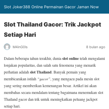
Slot Joker388 Online Permainan Gacor Jaman Now
Slot Thailand Gacor: Trik Jackpot
Setiap Hari
M4inG0ls
8 bulan ago
slot online
Dalam beberapa tahun terakhir, dunia
telah mengalami
lonjakan popularitas, dan salah satu fenomena yang menarik
slot Thailand
perhatian adalah
. Banyak pemain yang
membicarakan istilah
“gacor”
, yang mengacu pada mesin slot
yang sering memberikan kemenangan besar. Artikel ini akan
membahas secara mendalam tentang bagaimana menemukan slot
Thailand gacor dan trik untuk meningkatkan peluang jackpot
setiap hari.