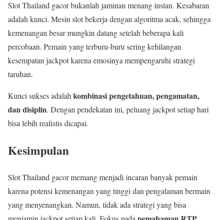
Slot Thailand gacor bukanlah jaminan menang instan. Kesabaran
adalah kunci. Mesin slot bekerja dengan algoritma acak, sehingga
kemenangan besar mungkin datang setelah beberapa kali
percobaan. Pemain yang terburu-buru sering kehilangan
kesempatan jackpot karena emosinya mempengaruhi strategi
taruhan.
kombinasi pengetahuan, pengamatan,
Kunci sukses adalah
dan disiplin
. Dengan pendekatan ini, peluang jackpot setiap hari
bisa lebih realistis dicapai.
Kesimpulan
Slot Thailand gacor memang menjadi incaran banyak pemain
karena potensi kemenangan yang tinggi dan pengalaman bermain
yang menyenangkan. Namun, tidak ada strategi yang bisa
pemahaman RTP,
menjamin jackpot setiap kali. Fokus pada