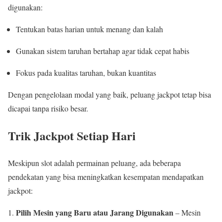
digunakan:
Tentukan batas harian untuk menang dan kalah
Gunakan sistem taruhan bertahap agar tidak cepat habis
Fokus pada kualitas taruhan, bukan kuantitas
Dengan pengelolaan modal yang baik, peluang jackpot tetap bisa
dicapai tanpa risiko besar.
Trik Jackpot Setiap Hari
Meskipun slot adalah permainan peluang, ada beberapa
pendekatan yang bisa meningkatkan kesempatan mendapatkan
jackpot:
Pilih Mesin yang Baru atau Jarang Digunakan
– Mesin