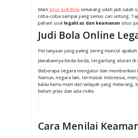
Main
Situs Judi Bola
sekarang udah jadi salah s
coba-coba sampai yang serius cari untung. Ta
paham soal
legalitas dan keamanan
situs ju
Judi Bola Online Leg
Pertanyaan yang paling sering muncul: apakah ju
Jawabannya beda-beda, tergantung aturan di 
Beberapa negara mengatur dan memberikan lise
Namun, negara lain, termasuk Indonesia, meng
kalau kamu main dari wilayah yang melarang, 
belum jelas dan ada risiko.
Cara Menilai Keamana