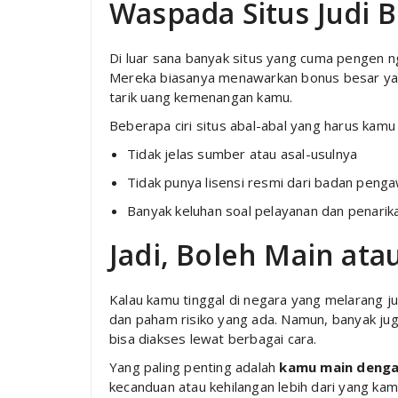
Waspada Situs Judi B
Di luar sana banyak situs yang cuma pengen n
Mereka biasanya menawarkan bonus besar yang 
tarik uang kemenangan kamu.
Beberapa ciri situs abal-abal yang harus kamu 
Tidak jelas sumber atau asal-usulnya
Tidak punya lisensi resmi dari badan pen
Banyak keluhan soal pelayanan dan penarika
Jadi, Boleh Main ata
Kalau kamu tinggal di negara yang melarang j
dan paham risiko yang ada. Namun, banyak juga
bisa diakses lewat berbagai cara.
Yang paling penting adalah
kamu main denga
kecanduan atau kehilangan lebih dari yang k