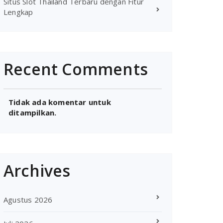
Situs Slot Thailand Terbaru dengan Fitur
Lengkap
Recent Comments
Tidak ada komentar untuk
ditampilkan.
Archives
Agustus 2026