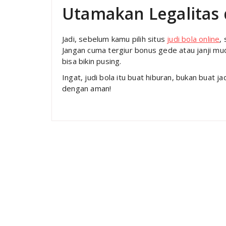
Utamakan Legalitas
Jadi, sebelum kamu pilih situs
judi bola online
,
Jangan cuma tergiur bonus gede atau janji mu
bisa bikin pusing.
Ingat, judi bola itu buat hiburan, bukan buat 
dengan aman!