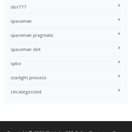
slot777
spaceman
spaceman pragmatic
spaceman slot
spbo
starlight princess
Uncategorized