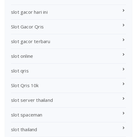
slot gacor hari ini
Slot Gacor Qris
slot gacor terbaru
slot online
slot qris
Slot Qris 10k
slot server thailand
slot spaceman
slot thailand