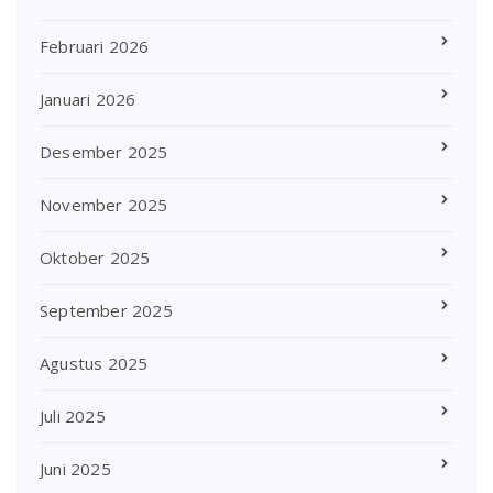
Februari 2026
Januari 2026
Desember 2025
November 2025
Oktober 2025
September 2025
Agustus 2025
Juli 2025
Juni 2025