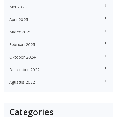
Mei 2025
April 2025
Maret 2025
Februari 2025
Oktober 2024
Desember 2022
Agustus 2022
Categories