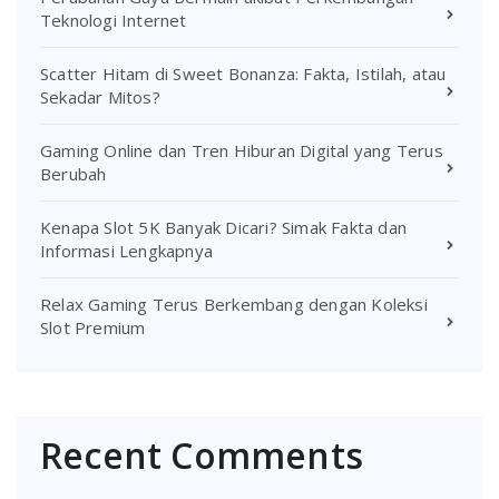
Teknologi Internet
Scatter Hitam di Sweet Bonanza: Fakta, Istilah, atau
Sekadar Mitos?
Gaming Online dan Tren Hiburan Digital yang Terus
Berubah
Kenapa Slot 5K Banyak Dicari? Simak Fakta dan
Informasi Lengkapnya
Relax Gaming Terus Berkembang dengan Koleksi
Slot Premium
Recent Comments