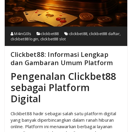
M4inG0ls
clickbet88
clickbet88
,
clickbet88 daftar
,
clickbet88 login
,
clickbet88 slot
Clickbet88: Informasi Lengkap
dan Gambaran Umum Platform
Pengenalan Clickbet88
sebagai Platform
Digital
Clickbet88 hadir sebagai salah satu platform digital
yang banyak diperbincangkan dalam ranah hiburan
online. Platform ini menawarkan berbagai layanan