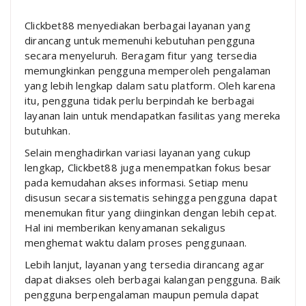
Clickbet88 menyediakan berbagai layanan yang
dirancang untuk memenuhi kebutuhan pengguna
secara menyeluruh. Beragam fitur yang tersedia
memungkinkan pengguna memperoleh pengalaman
yang lebih lengkap dalam satu platform. Oleh karena
itu, pengguna tidak perlu berpindah ke berbagai
layanan lain untuk mendapatkan fasilitas yang mereka
butuhkan.
Selain menghadirkan variasi layanan yang cukup
lengkap, Clickbet88 juga menempatkan fokus besar
pada kemudahan akses informasi. Setiap menu
disusun secara sistematis sehingga pengguna dapat
menemukan fitur yang diinginkan dengan lebih cepat.
Hal ini memberikan kenyamanan sekaligus
menghemat waktu dalam proses penggunaan.
Lebih lanjut, layanan yang tersedia dirancang agar
dapat diakses oleh berbagai kalangan pengguna. Baik
pengguna berpengalaman maupun pemula dapat