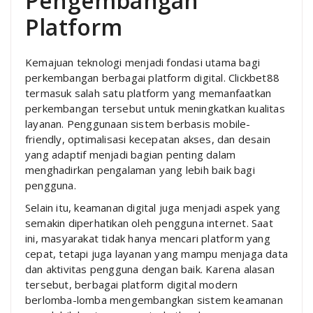
Pengembangan
Platform
Kemajuan teknologi menjadi fondasi utama bagi
perkembangan berbagai platform digital. Clickbet88
termasuk salah satu platform yang memanfaatkan
perkembangan tersebut untuk meningkatkan kualitas
layanan. Penggunaan sistem berbasis mobile-
friendly, optimalisasi kecepatan akses, dan desain
yang adaptif menjadi bagian penting dalam
menghadirkan pengalaman yang lebih baik bagi
pengguna.
Selain itu, keamanan digital juga menjadi aspek yang
semakin diperhatikan oleh pengguna internet. Saat
ini, masyarakat tidak hanya mencari platform yang
cepat, tetapi juga layanan yang mampu menjaga data
dan aktivitas pengguna dengan baik. Karena alasan
tersebut, berbagai platform digital modern
berlomba-lomba mengembangkan sistem keamanan