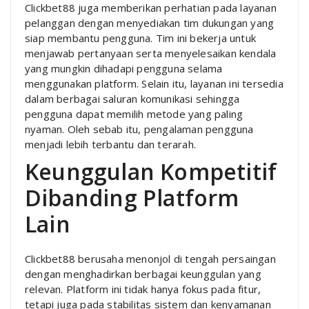
Clickbet88 juga memberikan perhatian pada layanan
pelanggan dengan menyediakan tim dukungan yang
siap membantu pengguna. Tim ini bekerja untuk
menjawab pertanyaan serta menyelesaikan kendala
yang mungkin dihadapi pengguna selama
menggunakan platform. Selain itu, layanan ini tersedia
dalam berbagai saluran komunikasi sehingga
pengguna dapat memilih metode yang paling
nyaman. Oleh sebab itu, pengalaman pengguna
menjadi lebih terbantu dan terarah.
Keunggulan Kompetitif
Dibanding Platform
Lain
Clickbet88 berusaha menonjol di tengah persaingan
dengan menghadirkan berbagai keunggulan yang
relevan. Platform ini tidak hanya fokus pada fitur,
tetapi juga pada stabilitas sistem dan kenyamanan