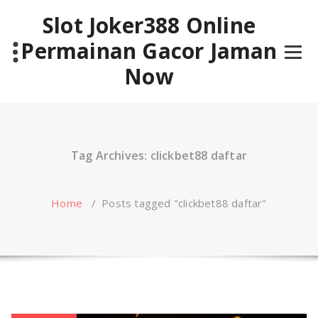
Skip
Slot Joker388 Online
to
content
Permainan Gacor Jaman
Now
Tag Archives: clickbet88 daftar
Home
/
Posts tagged "clickbet88 daftar"