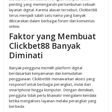
penting yang memengaruhi pertumbuhan sebuah
layanan digital. Karena alasan tersebut, Clickbet88
terus menjadi salah satu nama yang banyak
dibicarakan dalam berbagai forum dan komunitas
online.
Faktor yang Membuat
Clickbet88 Banyak
Diminati
Banyak pengguna memilih platform digital
berdasarkan kenyamanan dan kemudahan
penggunaan. Clickbet88 menawarkan akses yang
responsif untuk berbagai perangkat, mulai dari
smartphone hingga komputer. Dengan demikian,
pengguna tidak perlu khawatir mengalami kendala
ketika mengakses layanan melalui perangkat yang
berbeda.