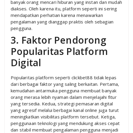
banyak orang mencari hiburan yang instan dan mudah
diakses. Oleh karena itu, platform seperti ini sering
mendapatkan perhatian karena menawarkan
pengalaman yang dianggap praktis oleh sebagian
pengguna.
3. Faktor Pendorong
Popularitas Platform
Digital
Popularitas platform seperti clickbet88 tidak lepas
dari berbagai faktor yang saling berkaitan. Pertama,
kemudahan antarmuka pengguna membuat banyak
orang merasa lebih nyaman dalam menjelajahi fitur
yang tersedia. Kedua, strategi pemasaran digital
yang agresif melalui berbagai kanal online juga turut
meningkatkan visibilitas platform tersebut. Ketiga,
penggunaan teknologi yang mendukung akses cepat
dan stabil membuat pengalaman pengguna menjadi