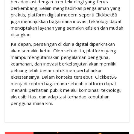
beradaptasi dengan tren teknologi yang terus
berkembang. Selain menghadirkan pengalaman yang
praktis, platform digital modern seperti Clickbet88
juga menunjukkan bagaimana inovasi teknologi dapat
menciptakan layanan yang semakin efisien dan mudah
dijangkau.
Ke depan, persaingan di dunia digital diperkirakan
akan semakin ketat. Oleh sebab itu, platform yang
mampu mengutamakan pengalaman pengguna,
keamanan, dan inovasi berkelanjutan akan memiliki
peluang lebih besar untuk mempertahankan
eksistensinya. Dalam konteks tersebut, Clickbet88
menjadi contoh bagaimana sebuah platform dapat
menarik perhatian publik melalui kombinasi teknologi,
aksesibilitas, dan adaptasi terhadap kebutuhan
pengguna masa kini.