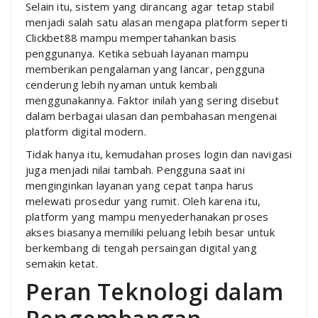
Selain itu, sistem yang dirancang agar tetap stabil
menjadi salah satu alasan mengapa platform seperti
Clickbet88 mampu mempertahankan basis
penggunanya. Ketika sebuah layanan mampu
memberikan pengalaman yang lancar, pengguna
cenderung lebih nyaman untuk kembali
menggunakannya. Faktor inilah yang sering disebut
dalam berbagai ulasan dan pembahasan mengenai
platform digital modern.
Tidak hanya itu, kemudahan proses login dan navigasi
juga menjadi nilai tambah. Pengguna saat ini
menginginkan layanan yang cepat tanpa harus
melewati prosedur yang rumit. Oleh karena itu,
platform yang mampu menyederhanakan proses
akses biasanya memiliki peluang lebih besar untuk
berkembang di tengah persaingan digital yang
semakin ketat.
Peran Teknologi dalam