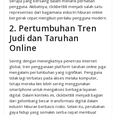
serupa yang bersaing dalam menarik perhatian
pengguna. Akibatnya, clickbet88 menjadi salah satu
representasi dari bagaimana industri hiburan online
bergerak cepat mengikuti perilaku pengguna modern.
2. Pertumbuhan Tren
Judi dan Taruhan
Online
Seiring dengan meningkatnya penetrasi internet
global, tren penggunaan platform taruhan online juga
mengalami pertumbuhan yang signifikan. Pengguna
tidak lagi terbatas pada akses melalui komputer,
tetapi mereka kini lebih sering menggunakan
smartphone untuk mengakses berbagai layanan
digital. Dalam konteks ini, clickbet88 menjadi bagian
dari gelombang besar transformasi digital dalam
industri hiburan berbasis risiko. Selain itu, perubahan
gaya hidup yang semakin serba cepat membuat