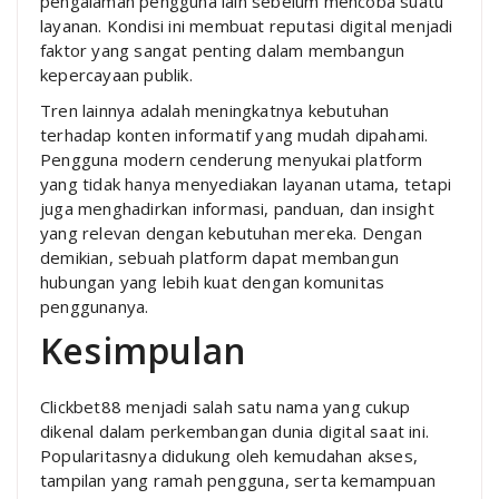
pengalaman pengguna lain sebelum mencoba suatu
layanan. Kondisi ini membuat reputasi digital menjadi
faktor yang sangat penting dalam membangun
kepercayaan publik.
Tren lainnya adalah meningkatnya kebutuhan
terhadap konten informatif yang mudah dipahami.
Pengguna modern cenderung menyukai platform
yang tidak hanya menyediakan layanan utama, tetapi
juga menghadirkan informasi, panduan, dan insight
yang relevan dengan kebutuhan mereka. Dengan
demikian, sebuah platform dapat membangun
hubungan yang lebih kuat dengan komunitas
penggunanya.
Kesimpulan
Clickbet88 menjadi salah satu nama yang cukup
dikenal dalam perkembangan dunia digital saat ini.
Popularitasnya didukung oleh kemudahan akses,
tampilan yang ramah pengguna, serta kemampuan