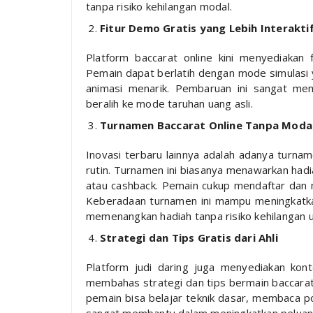
tanpa risiko kehilangan modal.
Fitur Demo Gratis yang Lebih Interakti
Platform baccarat online kini menyediakan fi
Pemain dapat berlatih dengan mode simulasi y
animasi menarik. Pembaruan ini sangat me
beralih ke mode taruhan uang asli.
Turnamen Baccarat Online Tanpa Moda
Inovasi terbaru lainnya adalah adanya turna
rutin. Turnamen ini biasanya menawarkan hadia
atau cashback. Pemain cukup mendaftar dan 
Keberadaan turnamen ini mampu meningkat
memenangkan hadiah tanpa risiko kehilangan 
Strategi dan Tips Gratis dari Ahli
Platform judi daring juga menyediakan kont
membahas strategi dan tips bermain baccarat 
pemain bisa belajar teknik dasar, membaca pol