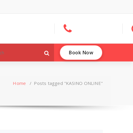
Book Now
Home
/
Posts tagged "KASINO ONLINE"