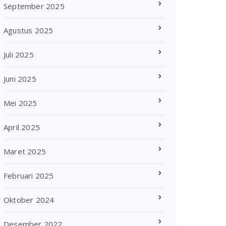
September 2025
Agustus 2025
Juli 2025
Juni 2025
Mei 2025
April 2025
Maret 2025
Februari 2025
Oktober 2024
Desember 2022