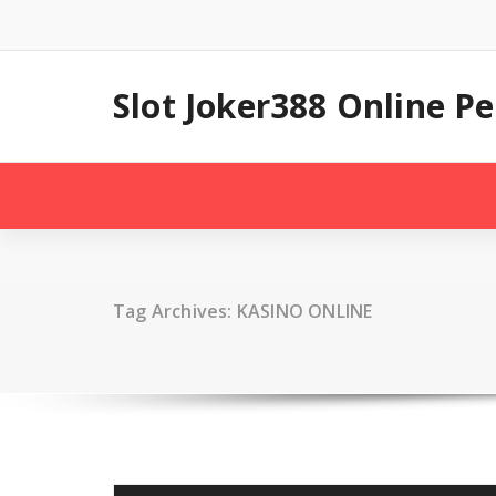
Skip
to
content
Slot Joker388 Online 
Tag Archives: KASINO ONLINE