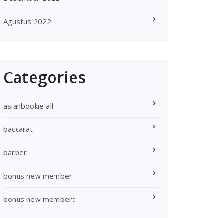
Agustus 2022
Categories
asianbookie all
baccarat
barber
bonus new member
bonus new membert