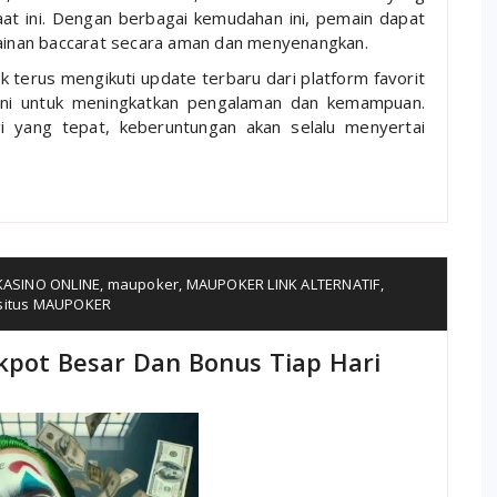
aat ini. Dengan berbagai kemudahan ini, pemain dapat
mainan baccarat secara aman dan menyenangkan.
uk terus mengikuti update terbaru dari platform favorit
ini untuk meningkatkan pengalaman dan kemampuan.
i yang tepat, keberuntungan akan selalu menyertai
KASINO ONLINE
,
maupoker
,
MAUPOKER LINK ALTERNATIF
,
situs MAUPOKER
kpot Besar Dan Bonus Tiap Hari