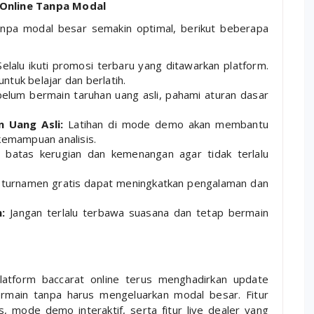
Online Tanpa Modal
anpa modal besar semakin optimal, berikut beberapa
elalu ikuti promosi terbaru yang ditawarkan platform.
tuk belajar dan berlatih.
elum bermain taruhan uang asli, pahami aturan dasar
 Uang Asli:
Latihan di mode demo akan membantu
emampuan analisis.
batas kerugian dan kemenangan agar tidak terlalu
m turnamen gratis dapat meningkatkan pengalaman dan
:
Jangan terlalu terbawa suasana dan tetap bermain
latform baccarat online terus menghadirkan update
main tanpa harus mengeluarkan modal besar. Fitur
 mode demo interaktif, serta fitur live dealer yang