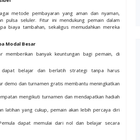
ibel
erbagai metode pembayaran yang aman dan nyaman,
an pulsa seluler. Fitur ini mendukung pemain dalam
npa biaya tambahan, sekaligus memudahkan mereka
pa Modal Besar
ar memberikan banyak keuntungan bagi pemain, di
apat belajar dan berlatih strategi tanpa harus
ur demo dan turnamen gratis membantu meningkatkan
mpatan mengikuti turnamen dan mendapatkan hadiah
 latihan yang cukup, pemain akan lebih percaya diri
emula dapat memulai dari nol dan belajar secara