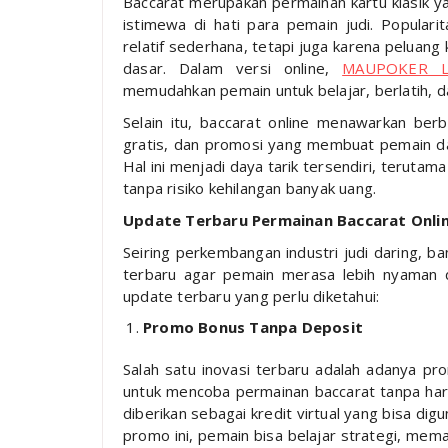
Baccarat merupakan permainan kartu klasik y
istimewa di hati para pemain judi. Popular
relatif sederhana, tetapi juga karena peluan
dasar. Dalam versi online,
MAUPOKER L
memudahkan pemain untuk belajar, berlatih, d
Selain itu, baccarat online menawarkan ber
gratis, dan promosi yang membuat pemain d
Hal ini menjadi daya tarik tersendiri, terutam
tanpa risiko kehilangan banyak uang.
Update Terbaru Permainan Baccarat Onli
Seiring perkembangan industri judi daring, b
terbaru agar pemain merasa lebih nyaman d
update terbaru yang perlu diketahui:
Promo Bonus Tanpa Deposit
Salah satu inovasi terbaru adalah adanya 
untuk mencoba permainan baccarat tanpa haru
diberikan sebagai kredit virtual yang bisa di
promo ini, pemain bisa belajar strategi, me