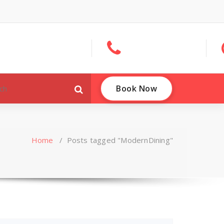
Book Now
Home
/
Posts tagged "ModernDining"