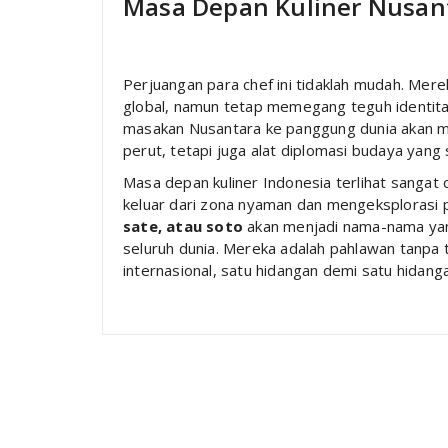
Masa Depan Kuliner Nusan
Perjuangan para chef ini tidaklah mudah. Mere
global, namun tetap memegang teguh identit
masakan Nusantara ke panggung dunia akan me
perut, tetapi juga alat diplomasi budaya yang 
Masa depan kuliner Indonesia terlihat sangat
keluar dari zona nyaman dan mengeksplorasi p
sate, atau soto
akan menjadi nama-nama yang
seluruh dunia. Mereka adalah pahlawan tanpa
internasional, satu hidangan demi satu hidang