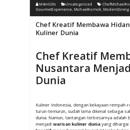
M4inG0ls
Uncategorized
ChefMichaelKo
GourmetExperience
,
MichaelKornick
,
ModernDining
Chef Kreatif Membawa Hidan
Kuliner Dunia
Chef Kreatif Mem
Nusantara Menjadi
Dunia
Kuliner Indonesia, dengan kekayaan rempah-
turun-temurun, sudah lama dikenal sebagai sa
dunia. Namun, tantangan terbesarnya adalah 
menjadi
warisan kuliner dunia
yang dihargai 