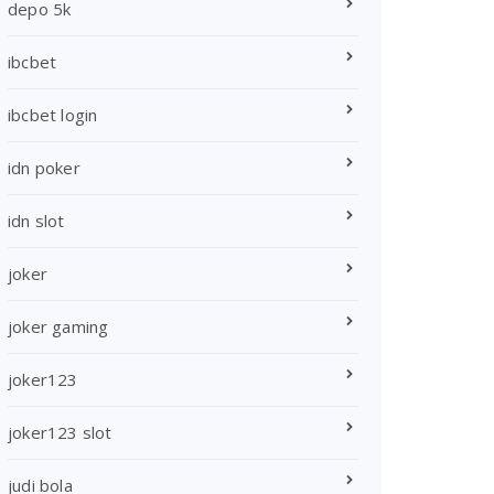
depo 5k
ibcbet
ibcbet login
idn poker
idn slot
joker
joker gaming
joker123
joker123 slot
judi bola