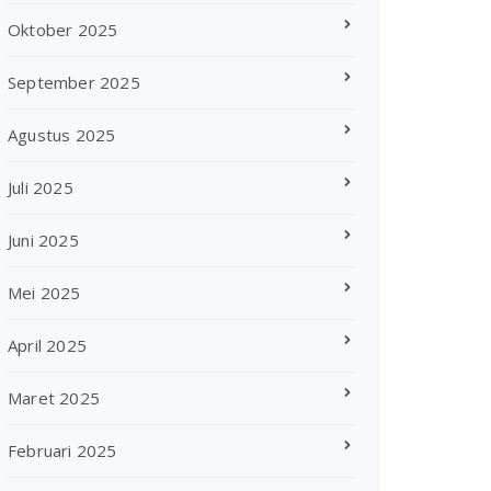
Oktober 2025
September 2025
Agustus 2025
Juli 2025
Juni 2025
Mei 2025
April 2025
Maret 2025
Februari 2025