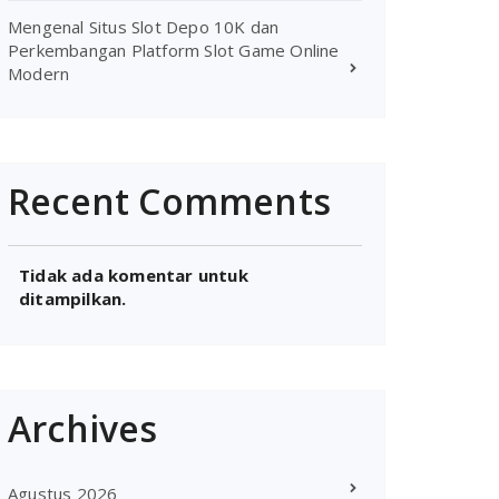
Mengenal Situs Slot Depo 10K dan
Perkembangan Platform Slot Game Online
Modern
Recent Comments
Tidak ada komentar untuk
ditampilkan.
Archives
Agustus 2026