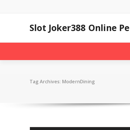
Skip
to
content
Slot Joker388 Online 
Tag Archives: ModernDining