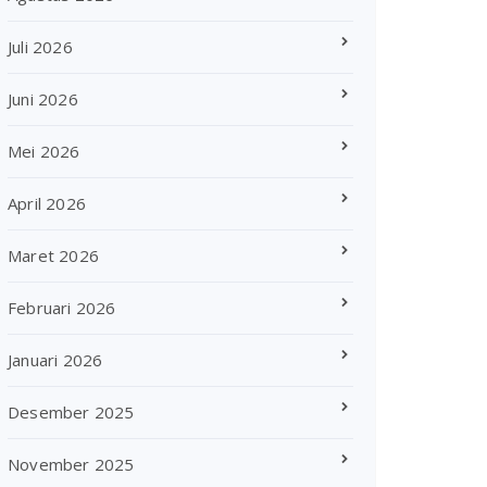
Juli 2026
Juni 2026
Mei 2026
April 2026
Maret 2026
Februari 2026
Januari 2026
Desember 2025
November 2025