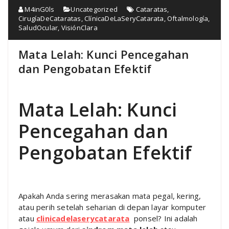
M4inG0ls
Uncategorized
Cataratas
,
CirugíaDeCataratas
,
ClínicaDeLaSeryCatarata
,
Oftalmología
,
SaludOcular
,
VisiónClara
Mata Lelah: Kunci Pencegahan
dan Pengobatan Efektif
Mata Lelah: Kunci
Pencegahan dan
Pengobatan Efektif
Apakah Anda sering merasakan mata pegal, kering,
atau perih setelah seharian di depan layar komputer
atau
clinicadelaserycatarata
ponsel? Ini adalah