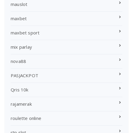
mauslot
maxbet
maxbet sport
mix parlay
nova88
PASJACKPOT
Qris 10k
rajamerak
roulette online
rtp slot