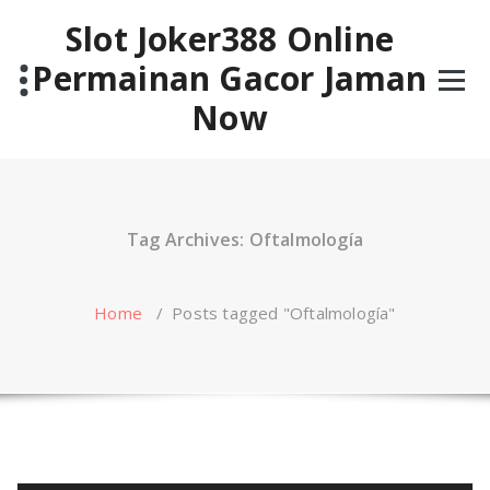
Skip
Slot Joker388 Online
to
content
Permainan Gacor Jaman
Now
Tag Archives: Oftalmología
Home
/
Posts tagged "Oftalmología"