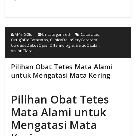
M4inG0ls
Uncategorized
Cataratas
,
CirugíaDeCataratas
,
ClínicaDeLaSeryCatarata
,
CuidadoDeLosOjos
,
Oftalmología
,
SaludOcular
,
VisiónClara
Pilihan Obat Tetes Mata Alami
untuk Mengatasi Mata Kering
Pilihan Obat Tetes
Mata Alami untuk
Mengatasi Mata