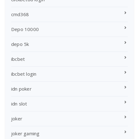
cmd368
Depo 10000
depo 5k
ibcbet
ibcbet login
idn poker
idn slot
joker
joker gaming