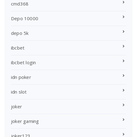
cmd368
Depo 10000
depo 5k
ibcbet
ibcbet login
idn poker
idn slot
joker
joker gaming
joker123