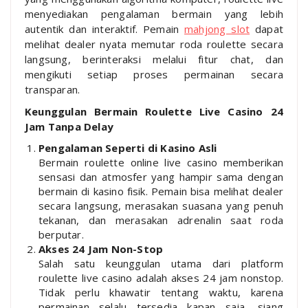
menyediakan pengalaman bermain yang lebih
autentik dan interaktif. Pemain
mahjong slot
dapat
melihat dealer nyata memutar roda roulette secara
langsung, berinteraksi melalui fitur chat, dan
mengikuti setiap proses permainan secara
transparan.
Keunggulan Bermain Roulette Live Casino 24
Jam Tanpa Delay
Pengalaman Seperti di Kasino Asli
Bermain roulette online live casino memberikan
sensasi dan atmosfer yang hampir sama dengan
bermain di kasino fisik. Pemain bisa melihat dealer
secara langsung, merasakan suasana yang penuh
tekanan, dan merasakan adrenalin saat roda
berputar.
Akses 24 Jam Non-Stop
Salah satu keunggulan utama dari platform
roulette live casino adalah akses 24 jam nonstop.
Tidak perlu khawatir tentang waktu, karena
permainan selalu tersedia kapan saja, siang