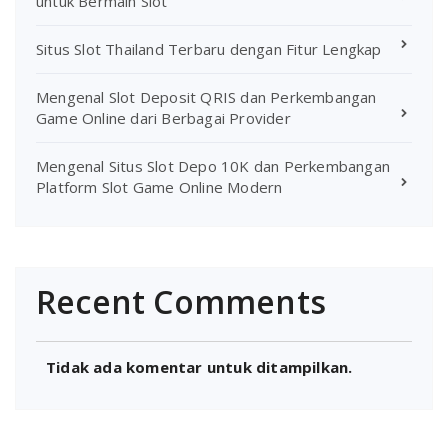
untuk Bermain Slot
Situs Slot Thailand Terbaru dengan Fitur Lengkap
Mengenal Slot Deposit QRIS dan Perkembangan
Game Online dari Berbagai Provider
Mengenal Situs Slot Depo 10K dan Perkembangan
Platform Slot Game Online Modern
Recent Comments
Tidak ada komentar untuk ditampilkan.