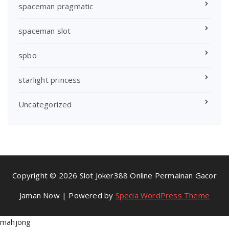
spaceman pragmatic
spaceman slot
spbo
starlight princess
Uncategorized
Copyright © 2026 Slot Joker388 Online Permainan Gacor
Jaman Now | Powered by
Specia WordPress Theme
mahjong