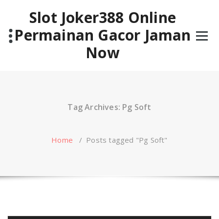
Skip
Slot Joker388 Online
to
content
Permainan Gacor Jaman
Now
Tag Archives: Pg Soft
Home
/
Posts tagged "Pg Soft"