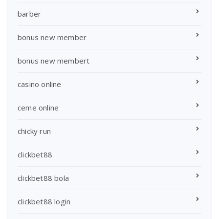
barber
bonus new member
bonus new membert
casino online
ceme online
chicky run
clickbet88
clickbet88 bola
clickbet88 login