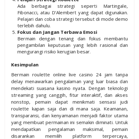
Ada berbagai strategi seperti Martingale,
Fibonacci, atau D’Alembert yang dapat digunakan.
Pelajari dan coba strategi tersebut di mode demo
terlebih dahulu.
Fokus dan Jangan Terbawa Emosi
Bermain dengan tenang dan fokus membantu
pengambilan keputusan yang lebih rasional dan
mengurangi risiko kerugian besar.
Kesimpulan
Bermain roulette online live casino 24 jam tanpa
delay menawarkan pengalaman yang luar biasa dan
mendekati suasana kasino nyata. Dengan teknologi
streaming yang canggih, fitur interaktif, dan akses
nonstop, pemain dapat menikmati sensasi judi
roulette kapan saja dan di mana saja. Keamanan,
transparansi, dan kenyamanan menjadi faktor utama
yang membuat permainan ini semakin diminati. Untuk
mendapatkan pengalaman maksimal, pemain
disarankan memilih platform terpercaya,