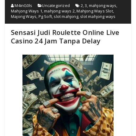
M4inG0ls
Uncategorized
2
,
3
,
mahjong ways
,
Mahjong Ways 1
,
mahjong ways 2
,
Mahjong Ways Slot
,
Majong Ways
,
Pg Soft
,
slot mahjong
,
slot mahjong ways
Sensasi Judi Roulette Online Live
Casino 24 Jam Tanpa Delay