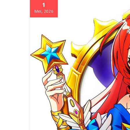
1
Mei, 2026