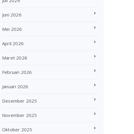
Juli 2026
Juni 2026
Mei 2026
April 2026
Maret 2026
Februari 2026
Januari 2026
Desember 2025
November 2025
Oktober 2025