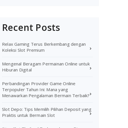
Recent Posts
Relax Gaming Terus Berkembang dengan
Koleksi Slot Premium
Mengenal Beragam Permainan Online untuk
Hiburan Digital
Perbandingan Provider Game Online
Terpopuler Tahun Ini: Mana yang
Menawarkan Pengalaman Bermain Terbaik?
Slot Depo: Tips Memilih Pilihan Deposit yang
Praktis untuk Bermain Slot