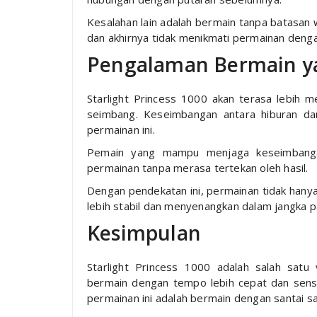
Kesalahan lain adalah bermain tanpa batasan 
dan akhirnya tidak menikmati permainan denga
Pengalaman Bermain y
Starlight Princess 1000 akan terasa lebih 
seimbang. Keseimbangan antara hiburan dan
permainan ini.
Pemain yang mampu menjaga keseimbanga
permainan tanpa merasa tertekan oleh hasil.
Dengan pendekatan ini, permainan tidak hanya
lebih stabil dan menyenangkan dalam jangka p
Kesimpulan
Starlight Princess 1000 adalah salah satu
bermain dengan tempo lebih cepat dan sensa
permainan ini adalah bermain dengan santai sa