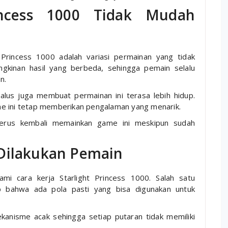
incess 1000 Tidak Mudah
 Princess 1000 adalah variasi permainan yang tidak
gkinan hasil yang berbeda, sehingga pemain selalu
n.
alus juga membuat permainan ini terasa lebih hidup.
e ini tetap memberikan pengalaman yang menarik.
erus kembali memainkan game ini meskipun sudah
 Dilakukan Pemain
i cara kerja Starlight Princess 1000. Salah satu
 bahwa ada pola pasti yang bisa digunakan untuk
anisme acak sehingga setiap putaran tidak memiliki