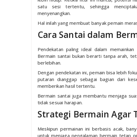
satu sesi tertentu, sehingga mencipt
menyenangkan.
Hal inilah yang membuat banyak pemain merasa
Cara Santai dalam Berm
Pendekatan paling ideal dalam memainkan S
Bermain santai bukan berarti tanpa arah, te
berlebihan.
Dengan pendekatan ini, pemain bisa lebih foku
putaran dianggap sebagai bagian dari kes
memberikan hasil tertentu.
Bermain santai juga membantu menjaga suasa
tidak sesuai harapan.
Strategi Bermain Agar 
Meskipun permainan ini berbasis acak, ba
untuk menjaga pengalaman bermain tetap opti