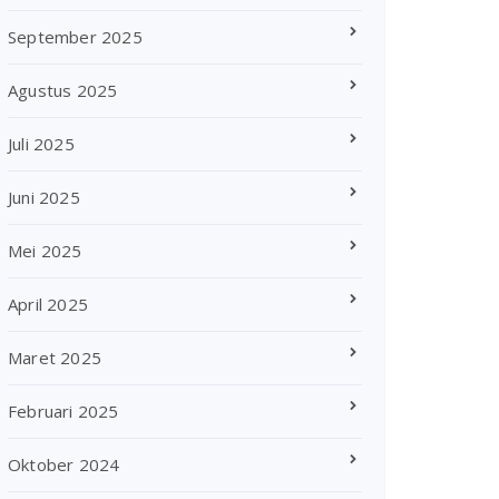
September 2025
Agustus 2025
Juli 2025
Juni 2025
Mei 2025
April 2025
Maret 2025
Februari 2025
Oktober 2024