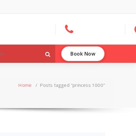
Book Now
Home
/
Posts tagged "princess 1000"