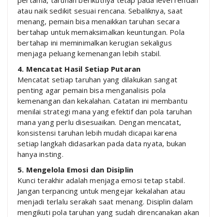
atau naik sedikit sesuai rencana. Sebaliknya, saat
menang, pemain bisa menaikkan taruhan secara
bertahap untuk memaksimalkan keuntungan. Pola
bertahap ini meminimalkan kerugian sekaligus
menjaga peluang kemenangan lebih stabil.
4. Mencatat Hasil Setiap Putaran
Mencatat setiap taruhan yang dilakukan sangat
penting agar pemain bisa menganalisis pola
kemenangan dan kekalahan. Catatan ini membantu
menilai strategi mana yang efektif dan pola taruhan
mana yang perlu disesuaikan. Dengan mencatat,
konsistensi taruhan lebih mudah dicapai karena
setiap langkah didasarkan pada data nyata, bukan
hanya insting.
5. Mengelola Emosi dan Disiplin
Kunci terakhir adalah menjaga emosi tetap stabil.
Jangan terpancing untuk mengejar kekalahan atau
menjadi terlalu serakah saat menang. Disiplin dalam
mengikuti pola taruhan yang sudah direncanakan akan