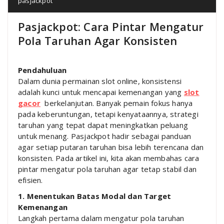
pasjackpot
Pasjackpot: Cara Pintar Mengatur
Pola Taruhan Agar Konsisten
Pendahuluan
Dalam dunia permainan slot online, konsistensi
adalah kunci untuk mencapai kemenangan yang
slot
gacor
berkelanjutan. Banyak pemain fokus hanya
pada keberuntungan, tetapi kenyataannya, strategi
taruhan yang tepat dapat meningkatkan peluang
untuk menang. Pasjackpot hadir sebagai panduan
agar setiap putaran taruhan bisa lebih terencana dan
konsisten. Pada artikel ini, kita akan membahas cara
pintar mengatur pola taruhan agar tetap stabil dan
efisien.
1. Menentukan Batas Modal dan Target
Kemenangan
Langkah pertama dalam mengatur pola taruhan