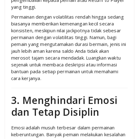
yang tinggi.
Permainan dengan volatilitas rendah hingga sedang
biasanya memberikan kemenangan kecil secara
konsisten, meskipun nilai jackpotnya tidak sebesar
permainan dengan volatilitas tinggi. Namun, bagi
pemain yang mengutamakan durasi bermain, jenis ini
jauh lebih aman karena saldo Anda tidak akan
merosot tajam secara mendadak. Luangkan waktu
sejenak untuk membaca deskripsi atau informasi
bantuan pada setiap permainan untuk memahami
cara kerjanya.
3. Menghindari Emosi
dan Tetap Disiplin
Emosi adalah musuh terbesar dalam permainan
keberuntungan. Banyak pemain melakukan kesalahan