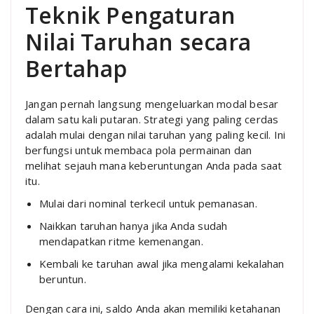
Teknik Pengaturan
Nilai Taruhan secara
Bertahap
Jangan pernah langsung mengeluarkan modal besar
dalam satu kali putaran. Strategi yang paling cerdas
adalah mulai dengan nilai taruhan yang paling kecil. Ini
berfungsi untuk membaca pola permainan dan
melihat sejauh mana keberuntungan Anda pada saat
itu.
Mulai dari nominal terkecil untuk pemanasan.
Naikkan taruhan hanya jika Anda sudah
mendapatkan ritme kemenangan.
Kembali ke taruhan awal jika mengalami kekalahan
beruntun.
Dengan cara ini, saldo Anda akan memiliki ketahanan