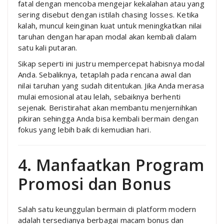
fatal dengan mencoba mengejar kekalahan atau yang
sering disebut dengan istilah chasing losses. Ketika
kalah, muncul keinginan kuat untuk meningkatkan nilai
taruhan dengan harapan modal akan kembali dalam
satu kali putaran.
Sikap seperti ini justru mempercepat habisnya modal
Anda. Sebaliknya, tetaplah pada rencana awal dan
nilai taruhan yang sudah ditentukan. Jika Anda merasa
mulai emosional atau lelah, sebaiknya berhenti
sejenak. Beristirahat akan membantu menjernihkan
pikiran sehingga Anda bisa kembali bermain dengan
fokus yang lebih baik di kemudian hari.
4. Manfaatkan Program
Promosi dan Bonus
Salah satu keunggulan bermain di platform modern
adalah tersedianya berbagai macam bonus dan