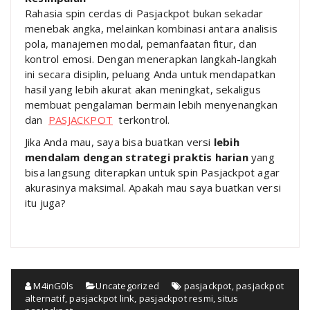
Rahasia spin cerdas di Pasjackpot bukan sekadar
menebak angka, melainkan kombinasi antara analisis
pola, manajemen modal, pemanfaatan fitur, dan
kontrol emosi. Dengan menerapkan langkah-langkah
ini secara disiplin, peluang Anda untuk mendapatkan
hasil yang lebih akurat akan meningkat, sekaligus
membuat pengalaman bermain lebih menyenangkan
dan
PASJACKPOT
terkontrol.
Jika Anda mau, saya bisa buatkan versi
lebih
mendalam dengan strategi praktis harian
yang
bisa langsung diterapkan untuk spin Pasjackpot agar
akurasinya maksimal. Apakah mau saya buatkan versi
itu juga?
M4inG0ls
Uncategorized
pasjackpot
,
pasjackpot
alternatif
,
pasjackpot link
,
pasjackpot resmi
,
situs