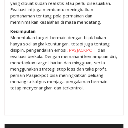
yang dibuat sudah realistis atau perlu disesuaikan.
Evaluasi ini juga membantu meningkatkan
pemahaman tentang pola permainan dan
meminimalkan kesalahan di masa mendatang.
Kesimpulan
Menentukan target bermain dengan bijak bukan
hanya soal angka keuntungan, tetapi juga tentang
disiplin, pengendalian emosi,
PASJACKPOT
dan
evaluasi berkala. Dengan memahami kemampuan diri,
menetapkan target harian dan mingguan, serta
menggunakan strategi stop loss dan take profit,
pemain Pasjackpot bisa meningkatkan peluang
menang sekaligus menjaga pengalaman bermain
tetap menyenangkan dan terkontrol.