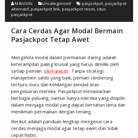
M4inG0ls
Uncategorized
pasjackpot
,
pasjackpot
alternatif
,
pasjackpot link
,
pasjackpot resmi
,
situs
pasjackpot
Cara Cerdas Agar Modal Bermain
Pasjackpot Tetap Awet
Mengelola modal dalam permainan daring adalah
keterampilan paling krusial yang harus dimiliki oleh
setiap pemain.
slot gacor
Tanpa strategi
manajemen saldo yang baik, pemain cenderung
terburu-buru dan kehilangan kendali atas
pengeluaran mereka. Pasjackpot menawarkan
berbagai peluang, namun hanya mereka yang disiplin
dalam menjaga modal yang dapat bertahan lama dan
menikmati permainan dengan tenang.
Berikut adalah panduan lengkap mengenai cara
cerdas menjaga modal agar tetap awet dan tidak
cepat habis.