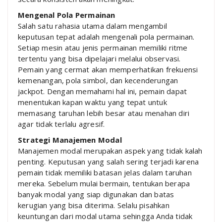
Mengenal Pola Permainan
Salah satu rahasia utama dalam mengambil
keputusan tepat adalah mengenali pola permainan.
Setiap mesin atau jenis permainan memiliki ritme
tertentu yang bisa dipelajari melalui observasi.
Pemain yang cermat akan memperhatikan frekuensi
kemenangan, pola simbol, dan kecenderungan
jackpot. Dengan memahami hal ini, pemain dapat
menentukan kapan waktu yang tepat untuk
memasang taruhan lebih besar atau menahan diri
agar tidak terlalu agresif.
Strategi Manajemen Modal
Manajemen modal merupakan aspek yang tidak kalah
penting. Keputusan yang salah sering terjadi karena
pemain tidak memiliki batasan jelas dalam taruhan
mereka. Sebelum mulai bermain, tentukan berapa
banyak modal yang siap digunakan dan batas
kerugian yang bisa diterima. Selalu pisahkan
keuntungan dari modal utama sehingga Anda tidak