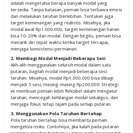
adalah mengetahui berapa banyak modal yang
tersedia. Tanpa batasan, pemain bisa terbawa emosi
dan melakukan taruhan berlebihan. Tentukan juga
target kemenangan yang realistis. Misalnya, jika
modal awal Rp1.000.000, target kemenangan harian
bisa 10-20% dari modal. Dengan begitu, pemain bisa
menarik diri tepat waktu ketika target tercapai,
menjaga konsistensi permainan.
2. Membagi Modal Menjadi Beberapa Sesi
Alih-alih menggunakan seluruh modal dalam satu
putaran, bagilah modal menjadi beberapa sesi
taruhan. Misalnya, modal Rp1.000.000 bisa dibagi
menjadi 5 sesi, masing-masing Rp200.000. Strategi
ini membuat pemain lebih fleksibel dalam mengatur
taruhan, mencegah kehilangan modal sekaligus, dan
menjaga fokus tetap tajam pada setiap putaran.
3. Menggunakan Pola Taruhan Bertahap
Pola taruhan bertahap bisa membantu pemain
mengelola risiko. Contohnya, jika kalah pada putaran
pertama, taruhan berikutnya tetap pada level rendah