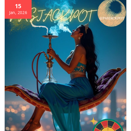
15
Jan, 2026