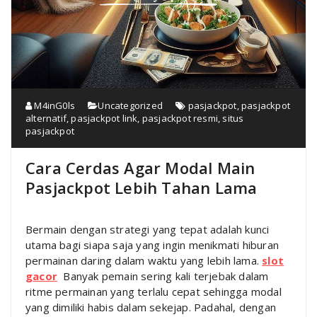
M4inG0ls
Uncategorized
pasjackpot
,
pasjackpot
alternatif
,
pasjackpot link
,
pasjackpot resmi
,
situs
pasjackpot
Cara Cerdas Agar Modal Main
Pasjackpot Lebih Tahan Lama
Bermain dengan strategi yang tepat adalah kunci
utama bagi siapa saja yang ingin menikmati hiburan
permainan daring dalam waktu yang lebih lama.
slot
gacor
Banyak pemain sering kali terjebak dalam
ritme permainan yang terlalu cepat sehingga modal
yang dimiliki habis dalam sekejap. Padahal, dengan