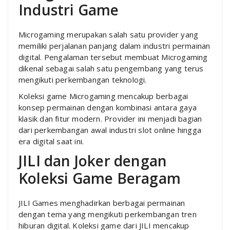
Industri Game
Microgaming
merupakan salah satu provider yang
memiliki perjalanan panjang dalam industri permainan
digital. Pengalaman tersebut membuat Microgaming
dikenal sebagai salah satu pengembang yang terus
mengikuti perkembangan teknologi.
Koleksi game Microgaming mencakup berbagai
konsep permainan dengan kombinasi antara gaya
klasik dan fitur modern. Provider ini menjadi bagian
dari perkembangan awal industri slot online hingga
era digital saat ini.
JILI dan Joker dengan
Koleksi Game Beragam
JILI Games
menghadirkan berbagai permainan
dengan tema yang mengikuti perkembangan tren
hiburan digital. Koleksi game dari JILI mencakup