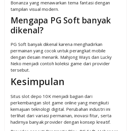
Bonanza yang menawarkan tema fantasi dengan
tampilan visual modern.
Mengapa PG Soft banyak
dikenal?
PG Soft banyak dikenal karena menghadirkan
permainan yang cocok untuk perangkat mobile
dengan desain menarik. Mahjong Ways dan Lucky
Neko menjadi contoh koleksi game dari provider
tersebut.
Kesimpulan
Situs slot depo 10K menjadi bagian dari
perkembangan slot game online yang mengikuti
kemajuan teknologi digital. Perubahan industri ini
terlihat dari variasi permainan, inovasi fitur, serta
hadirnya banyak provider dengan konsep kreatif.