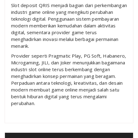
Slot deposit QRIS menjadi bagian dari perkembangan
industri game online yang mengikuti perubahan
teknologi digital. Penggunaan sistem pembayaran
modern memberikan kemudahan dalam aktivitas
digital, sementara provider game terus
menghadirkan inovasi melalui berbagai permainan
menarik.
Provider seperti Pragmatic Play, PG Soft, Habanero,
Microgaming, JILI, dan Joker menunjukkan bagaimana
industri slot online terus berkembang dengan
menghadirkan konsep permainan yang beragam.
Perpaduan antara teknologi, kreativitas, dan desain
modern membuat game online menjadi salah satu
bentuk hiburan digital yang terus mengalami
perubahan.