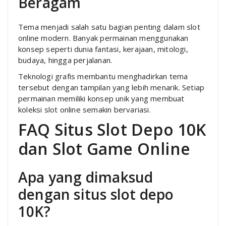
Beragam
Tema menjadi salah satu bagian penting dalam slot
online modern. Banyak permainan menggunakan
konsep seperti dunia fantasi, kerajaan, mitologi,
budaya, hingga perjalanan.
Teknologi grafis membantu menghadirkan tema
tersebut dengan tampilan yang lebih menarik. Setiap
permainan memiliki konsep unik yang membuat
koleksi slot online semakin bervariasi.
FAQ Situs Slot Depo 10K
dan Slot Game Online
Apa yang dimaksud
dengan situs slot depo
10K?