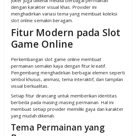
Joker juga dikenal melalui berbagai permainan
dengan karakter visual khas. Provider ini
menghadirkan variasi tema yang membuat koleksi
slot online semakin beragam.
Fitur Modern pada Slot
Game Online
Perkembangan slot game online membuat
permainan semakin kaya dengan fitur kreatif.
Pengembang menghadirkan berbagai elemen seperti
simbol khusus, animasi, tema interaktif, dan tampilan
visual berkualitas.
Setiap fitur dirancang untuk memberikan identitas
berbeda pada masing-masing permainan. Hal ini
membuat setiap provider memiliki gaya dan karakter
yang mudah dikenali.
Tema Permainan yang