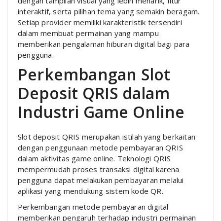
dengan tampilan visual yang lebih menarik, fitur
interaktif, serta pilihan tema yang semakin beragam.
Setiap provider memiliki karakteristik tersendiri
dalam membuat permainan yang mampu
memberikan pengalaman hiburan digital bagi para
pengguna.
Perkembangan Slot
Deposit QRIS dalam
Industri Game Online
Slot deposit QRIS merupakan istilah yang berkaitan
dengan penggunaan metode pembayaran QRIS
dalam aktivitas game online. Teknologi QRIS
mempermudah proses transaksi digital karena
pengguna dapat melakukan pembayaran melalui
aplikasi yang mendukung sistem kode QR.
Perkembangan metode pembayaran digital
memberikan pengaruh terhadap industri permainan