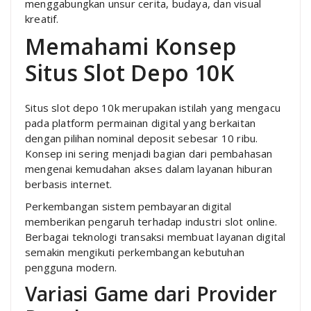
menggabungkan unsur cerita, budaya, dan visual
kreatif.
Memahami Konsep
Situs Slot Depo 10K
Situs slot depo 10k merupakan istilah yang mengacu
pada platform permainan digital yang berkaitan
dengan pilihan nominal deposit sebesar 10 ribu.
Konsep ini sering menjadi bagian dari pembahasan
mengenai kemudahan akses dalam layanan hiburan
berbasis internet.
Perkembangan sistem pembayaran digital
memberikan pengaruh terhadap industri slot online.
Berbagai teknologi transaksi membuat layanan digital
semakin mengikuti perkembangan kebutuhan
pengguna modern.
Variasi Game dari Provider