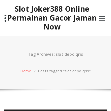
Skip
Slot Joker388 Online
to
content
Permainan Gacor Jaman
Now
Tag Archives: slot depo qris
Home
/
Posts tagged "slot depo qris"