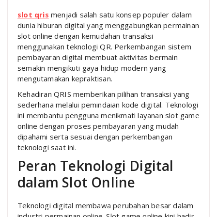
slot qris
menjadi salah satu konsep populer dalam
dunia hiburan digital yang menggabungkan permainan
slot online dengan kemudahan transaksi
menggunakan teknologi QR. Perkembangan sistem
pembayaran digital membuat aktivitas bermain
semakin mengikuti gaya hidup modern yang
mengutamakan kepraktisan.
Kehadiran QRIS memberikan pilihan transaksi yang
sederhana melalui pemindaian kode digital. Teknologi
ini membantu pengguna menikmati layanan slot game
online dengan proses pembayaran yang mudah
dipahami serta sesuai dengan perkembangan
teknologi saat ini.
Peran Teknologi Digital
dalam Slot Online
Teknologi digital membawa perubahan besar dalam
industri permainan online. Slot game online kini hadir