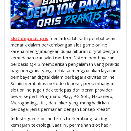
slot deposit qris
menjadi salah satu pembahasan
menarik dalam perkembangan slot game online
karena menggabungkan dunia hiburan digital dengan
kemudahan transaksi modern. Sistem pembayaran
berbasis QRIS memberikan pengalaman yang praktis
bagi pengguna yang terbiasa menggunakan layanan
pembayaran digital dalam berbagai aktivitas online.
Selain membahas metode deposit, perkembangan
slot online juga tidak terlepas dari peran provider
besar seperti Pragmatic Play, PG Soft, Habanero,
Microgaming, JILI, dan Joker yang menghadirkan
berbagai jenis permainan dengan konsep kreatif.
Industri game online terus berkembang seiring
kemajuan teknologi. Saat ini, permainan slot hadir