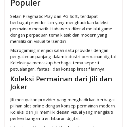
Populer
Selain Pragmatic Play dan PG Soft, terdapat
berbagai provider lain yang menghadirkan koleksi
permainan menarik. Habanero dikenal melalui game
dengan perpaduan tema klasik dan modern yang
memiliki ciri visual tersendiri.
Microgaming menjadi salah satu provider dengan
pengalaman panjang dalam industri permainan digital.
Koleksinya mencakup berbagai tema seperti
petualangan, fantasi, dan konsep kreatif lainnya.
Koleksi Permainan dari Jili dan
Joker
Jili merupakan provider yang menghadirkan berbagai
pilihan slot online dengan konsep permainan modern.
Koleksi dari Jili memiliki desain visual yang mengikuti
perkembangan tren hiburan digital.