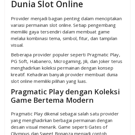
Dunia Slot Online
Provider menjadi bagian penting dalam menciptakan
variasi permainan slot online. Setiap pengembang
memiliki gaya tersendiri dalam membuat game
melalui kombinasi tema, simbol, fitur, dan tampilan
visual.
Beberapa provider populer seperti Pragmatic Play,
PG Soft, Habanero, Microgaming, Jili, dan Joker terus
menghadirkan koleksi permainan dengan konsep
kreatif. Kehadiran banyak provider membuat dunia
slot online memiliki pilihan yang luas.
Pragmatic Play dengan Koleksi
Game Bertema Modern
Pragmatic Play dikenal sebagai salah satu provider
yang menghadirkan berbagai permainan dengan
desain visual menarik. Game seperti Gates of
Olympus dan Sweet Bonanza menjadi contoh