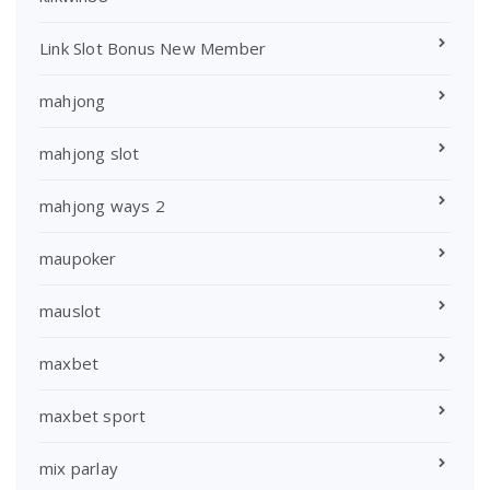
Link Slot Bonus New Member
mahjong
mahjong slot
mahjong ways 2
maupoker
mauslot
maxbet
maxbet sport
mix parlay