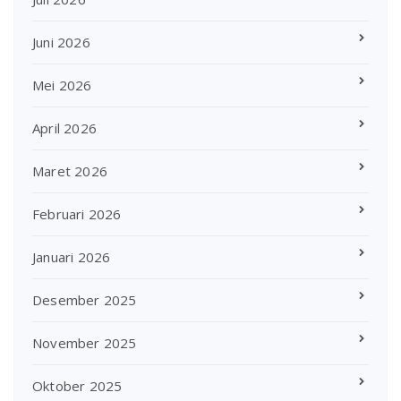
Juni 2026
Mei 2026
April 2026
Maret 2026
Februari 2026
Januari 2026
Desember 2025
November 2025
Oktober 2025