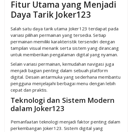
Fitur Utama yang Menjadi
Daya Tarik Joker123
Salah satu daya tarik utama Joker123 terdapat pada
variasi pilihan permainan yang tersedia. Setiap
permainan memiliki karakteristik tersendiri dengan
tampilan visual menarik serta sistem yang dirancang
untuk memberikan pengalaman digital yang nyaman.
Selain variasi permainan, kemudahan navigasi juga
menjadi bagian penting dalam sebuah platform
digital. Desain antarmuka yang sederhana membantu
pengguna menjelajahi berbagai menu dengan lebih
cepat dan praktis.
Teknologi dan Sistem Modern
dalam Joker123
Pemanfaatan teknologi menjadi faktor penting dalam
perkembangan Joker123. Sistem digital yang