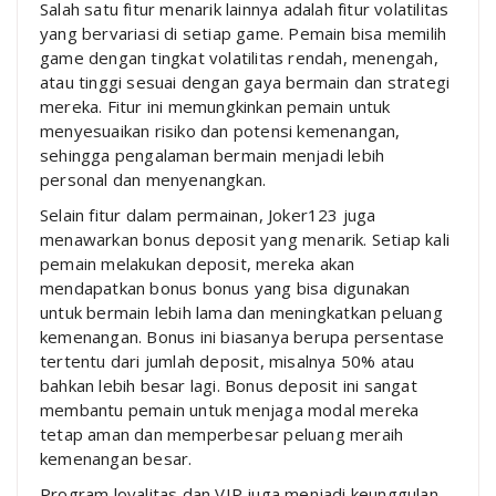
Salah satu fitur menarik lainnya adalah fitur volatilitas
yang bervariasi di setiap game. Pemain bisa memilih
game dengan tingkat volatilitas rendah, menengah,
atau tinggi sesuai dengan gaya bermain dan strategi
mereka. Fitur ini memungkinkan pemain untuk
menyesuaikan risiko dan potensi kemenangan,
sehingga pengalaman bermain menjadi lebih
personal dan menyenangkan.
Selain fitur dalam permainan, Joker123 juga
menawarkan bonus deposit yang menarik. Setiap kali
pemain melakukan deposit, mereka akan
mendapatkan bonus bonus yang bisa digunakan
untuk bermain lebih lama dan meningkatkan peluang
kemenangan. Bonus ini biasanya berupa persentase
tertentu dari jumlah deposit, misalnya 50% atau
bahkan lebih besar lagi. Bonus deposit ini sangat
membantu pemain untuk menjaga modal mereka
tetap aman dan memperbesar peluang meraih
kemenangan besar.
Program loyalitas dan VIP juga menjadi keunggulan