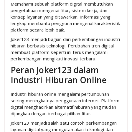
Memahami sebuah platform digital membutuhkan
pengetahuan mengenai fitur, sistem kerja, dan
konsep layanan yang ditawarkan. Informasi yang
lengkap membantu pengguna mengenal karakteristik
platform secara lebih baik.
Joker123 menjadi bagian dari perkembangan industri
hiburan berbasis teknologi. Perubahan tren digital
membuat platform seperti ini terus mengalami
perkembangan mengikuti inovasi terbaru.
Peran Joker123 dalam
Industri Hiburan Online
Industri hiburan online mengalami pertumbuhan
seiring meningkatnya penggunaan internet. Platform
digital menghadirkan alternatif hiburan yang mudah
dijangkau dengan berbagai pilihan fitur.
Joker123 menjadi salah satu contoh perkembangan
layanan digital yang mengutamakan teknologi dan