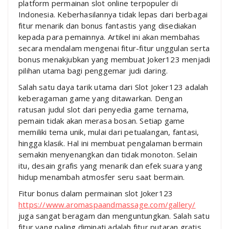
platform permainan slot online terpopuler di
Indonesia. Keberhasilannya tidak lepas dari berbagai
fitur menarik dan bonus fantastis yang disediakan
kepada para pemainnya. Artikel ini akan membahas
secara mendalam mengenai fitur-fitur unggulan serta
bonus menakjubkan yang membuat Joker123 menjadi
pilihan utama bagi penggemar judi daring.
Salah satu daya tarik utama dari Slot Joker123 adalah
keberagaman game yang ditawarkan. Dengan
ratusan judul slot dari penyedia game ternama,
pemain tidak akan merasa bosan. Setiap game
memiliki tema unik, mulai dari petualangan, fantasi,
hingga klasik. Hal ini membuat pengalaman bermain
semakin menyenangkan dan tidak monoton. Selain
itu, desain grafis yang menarik dan efek suara yang
hidup menambah atmosfer seru saat bermain.
Fitur bonus dalam permainan slot Joker123
https://www.aromaspaandmassage.com/gallery/
juga sangat beragam dan menguntungkan. Salah satu
fitur yang paling diminati adalah fitur putaran gratis