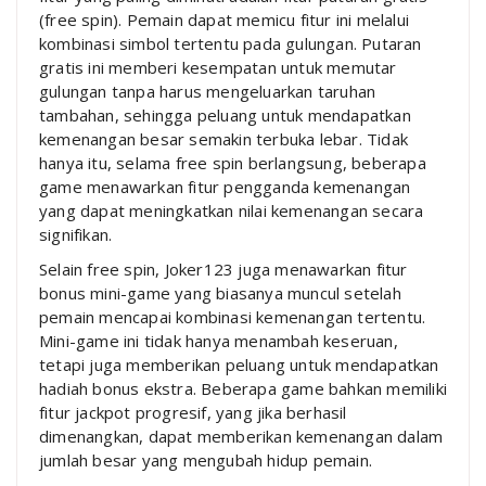
(free spin). Pemain dapat memicu fitur ini melalui
kombinasi simbol tertentu pada gulungan. Putaran
gratis ini memberi kesempatan untuk memutar
gulungan tanpa harus mengeluarkan taruhan
tambahan, sehingga peluang untuk mendapatkan
kemenangan besar semakin terbuka lebar. Tidak
hanya itu, selama free spin berlangsung, beberapa
game menawarkan fitur pengganda kemenangan
yang dapat meningkatkan nilai kemenangan secara
signifikan.
Selain free spin, Joker123 juga menawarkan fitur
bonus mini-game yang biasanya muncul setelah
pemain mencapai kombinasi kemenangan tertentu.
Mini-game ini tidak hanya menambah keseruan,
tetapi juga memberikan peluang untuk mendapatkan
hadiah bonus ekstra. Beberapa game bahkan memiliki
fitur jackpot progresif, yang jika berhasil
dimenangkan, dapat memberikan kemenangan dalam
jumlah besar yang mengubah hidup pemain.