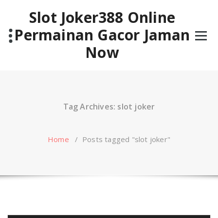
Skip
Slot Joker388 Online
to
content
Permainan Gacor Jaman
Now
Tag Archives: slot joker
Home
/
Posts tagged "slot joker"