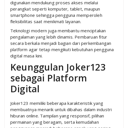
digunakan mendukung proses akses melalui
perangkat seperti komputer, tablet, maupun
smartphone sehingga pengguna memperoleh
fleksibilitas saat menikmati layanan.
Teknologi modern juga membantu menciptakan
pengalaman yang lebih dinamis. Pembaruan fitur
secara berkala menjadi bagian dari perkembangan
platform agar tetap mengikuti kebutuhan pengguna
digital masa kini.
Keunggulan Joker123
sebagai Platform
Digital
Joker123 memiliki beberapa karakteristik yang
membuatnya menarik untuk dibahas dalam industri
hiburan online. Tampilan yang responsif, pilihan
permainan yang beragam, serta kemudahan