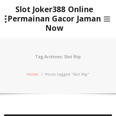
Skip
Slot Joker388 Online
to
content
Permainan Gacor Jaman
Now
Tag Archives: Slot Rtp
Home
/
Posts tagged "Slot Rtp"