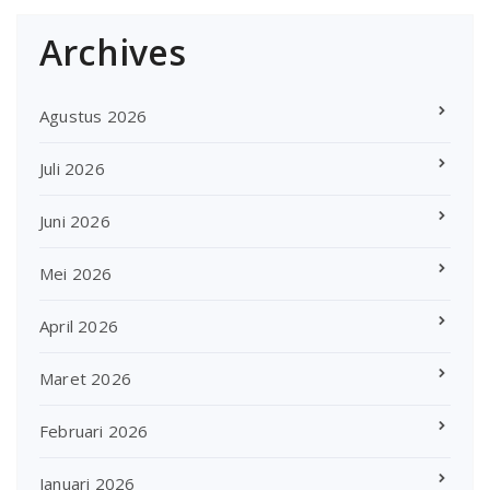
Archives
Agustus 2026
Juli 2026
Juni 2026
Mei 2026
April 2026
Maret 2026
Februari 2026
Januari 2026