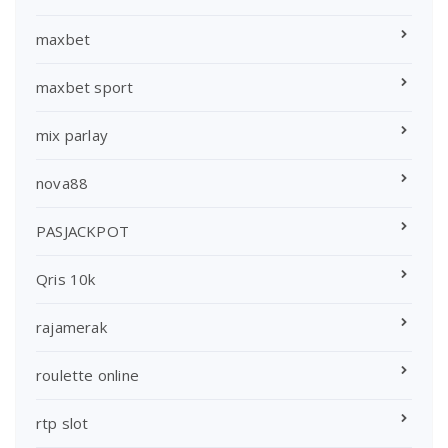
maxbet
maxbet sport
mix parlay
nova88
PASJACKPOT
Qris 10k
rajamerak
roulette online
rtp slot