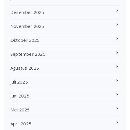
Desember 2025
November 2025
Oktober 2025
September 2025
Agustus 2025
Juli 2025
Juni 2025
Mei 2025
April 2025