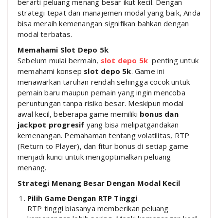
berarti peluang menang besar ikut kecil. Dengan
strategi tepat dan manajemen modal yang baik, Anda
bisa meraih kemenangan signifikan bahkan dengan
modal terbatas.
Memahami Slot Depo 5k
Sebelum mulai bermain,
slot depo 5k
penting untuk
memahami konsep
slot depo 5k
. Game ini
menawarkan taruhan rendah sehingga cocok untuk
pemain baru maupun pemain yang ingin mencoba
peruntungan tanpa risiko besar. Meskipun modal
awal kecil, beberapa game memiliki
bonus dan
jackpot progresif
yang bisa melipatgandakan
kemenangan. Pemahaman tentang volatilitas, RTP
(Return to Player), dan fitur bonus di setiap game
menjadi kunci untuk mengoptimalkan peluang
menang.
Strategi Menang Besar Dengan Modal Kecil
Pilih Game Dengan RTP Tinggi
RTP tinggi biasanya memberikan peluang