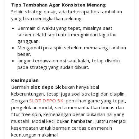
Tips Tambahan Agar Konsisten Menang
Selain strategi dasar, ada beberapa tips tambahan
yang bisa meningkatkan peluang:
Bermain di waktu yang tepat, misalnya saat
server relatif sepi untuk menghindari lag atau
gangguan.
Mengamati pola spin sebelum memasang taruhan
besar.
Jangan terbawa emosi saat kalah, tetap disiplin
pada strategi yang sudah dibuat.
Kesimpulan
Bermain
slot depo 5k
bukan hanya soal
keberuntungan, tetapi juga soal strategi dan disiplin.
Dengan
SLOT DEPO 5K
pemilihan game yang tepat,
pengelolaan modal, serta memanfaatkan bonus dan
fitur free spin, kemenangan besar bukanlah hal yang
mustahil. Modal kecil bukan hambatan, justru menjadi
kesempatan untuk bermain cerdas dan meraih
keuntungan maksimal.