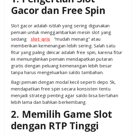
Gacor dan Free Spin
Slot gacor adalah istilah yang sering digunakan
pemain untuk menggambarkan mesin slot yang
sedang
slot qris
“mudah menang” atau
memberikan kemenangan lebih sering. Salah satu
fitur yang paling diincar adalah free spin, karena fitur
ini memungkinkan pemain mendapatkan putaran
gratis dengan peluang kemenangan lebih besar
tanpa harus mengeluarkan saldo tambahan.
Bagi pemain dengan modal kecil seperti depo 5k,
mendapatkan free spin secara konsisten tentu
menjadi strategi penting agar saldo bisa bertahan
lebih lama dan bahkan berkembang.
2. Memilih Game Slot
dengan RTP Tinggi