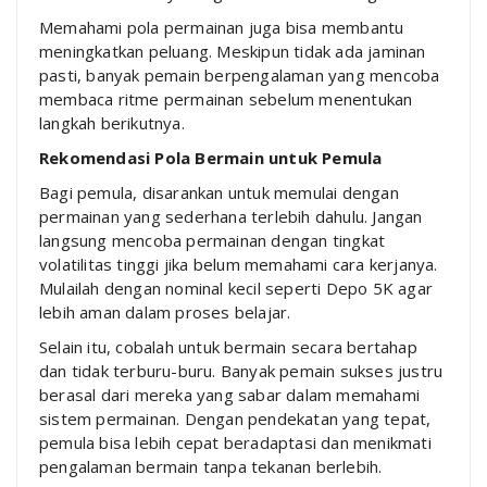
Memahami pola permainan juga bisa membantu
meningkatkan peluang. Meskipun tidak ada jaminan
pasti, banyak pemain berpengalaman yang mencoba
membaca ritme permainan sebelum menentukan
langkah berikutnya.
Rekomendasi Pola Bermain untuk Pemula
Bagi pemula, disarankan untuk memulai dengan
permainan yang sederhana terlebih dahulu. Jangan
langsung mencoba permainan dengan tingkat
volatilitas tinggi jika belum memahami cara kerjanya.
Mulailah dengan nominal kecil seperti Depo 5K agar
lebih aman dalam proses belajar.
Selain itu, cobalah untuk bermain secara bertahap
dan tidak terburu-buru. Banyak pemain sukses justru
berasal dari mereka yang sabar dalam memahami
sistem permainan. Dengan pendekatan yang tepat,
pemula bisa lebih cepat beradaptasi dan menikmati
pengalaman bermain tanpa tekanan berlebih.