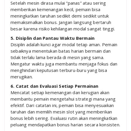
Setelah mesin dirasa mulai “panas” atau sering
memberikan kemenangan kecil, pemain bisa
meningkatkan taruhan sedikit demi sedikit untuk
memaksimalkan bonus. Jangan langsung bertaruh
besar karena risiko kehilangan modal sangat tinggi.
5. Disiplin dan Pantau Waktu Bermain
Disiplin adalah kunci agar modal tetap aman. Pemain
sebaiknya menentukan batas harian bermain dan
tidak terlalu lama berada di mesin yang sama.
Mengatur waktu juga membantu menjaga fokus dan
menghindari keputusan terburu-buru yang bisa
merugikan.
6. Catat dan Evaluasi Setiap Permainan
Mencatat setiap kemenangan dan kerugian akan
membantu pemain mengetahui strategi mana yang
efektif. Dari catatan ini, pemain bisa menyesuaikan
taruhan dan memilih mesin slot yang memberikan
bonus lebih sering. Evaluasi rutin akan meningkatkan
peluang mendapatkan bonus harian secara konsisten.