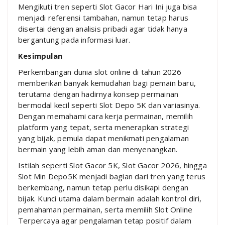
Mengikuti tren seperti Slot Gacor Hari Ini juga bisa
menjadi referensi tambahan, namun tetap harus
disertai dengan analisis pribadi agar tidak hanya
bergantung pada informasi luar.
Kesimpulan
Perkembangan dunia slot online di tahun 2026
memberikan banyak kemudahan bagi pemain baru,
terutama dengan hadirnya konsep permainan
bermodal kecil seperti Slot Depo 5K dan variasinya.
Dengan memahami cara kerja permainan, memilih
platform yang tepat, serta menerapkan strategi
yang bijak, pemula dapat menikmati pengalaman
bermain yang lebih aman dan menyenangkan.
Istilah seperti Slot Gacor 5K, Slot Gacor 2026, hingga
Slot Min Depo5K menjadi bagian dari tren yang terus
berkembang, namun tetap perlu disikapi dengan
bijak. Kunci utama dalam bermain adalah kontrol diri,
pemahaman permainan, serta memilih Slot Online
Terpercaya agar pengalaman tetap positif dalam