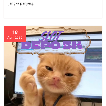
jangka panjang.
18
Apr, 2026