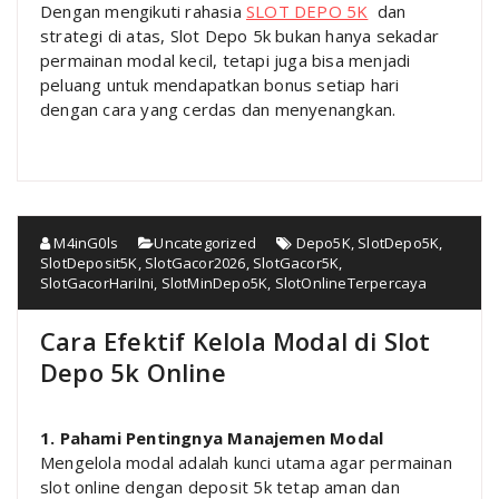
Dengan mengikuti rahasia
SLOT DEPO 5K
dan
strategi di atas, Slot Depo 5k bukan hanya sekadar
permainan modal kecil, tetapi juga bisa menjadi
peluang untuk mendapatkan bonus setiap hari
dengan cara yang cerdas dan menyenangkan.
M4inG0ls
Uncategorized
Depo5K
,
SlotDepo5K
,
SlotDeposit5K
,
SlotGacor2026
,
SlotGacor5K
,
SlotGacorHariIni
,
SlotMinDepo5K
,
SlotOnlineTerpercaya
Cara Efektif Kelola Modal di Slot
Depo 5k Online
1. Pahami Pentingnya Manajemen Modal
Mengelola modal adalah kunci utama agar permainan
slot online dengan deposit 5k tetap aman dan