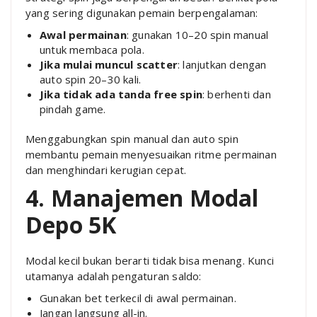
yang sering digunakan pemain berpengalaman:
Awal permainan
: gunakan 10–20 spin manual
untuk membaca pola.
Jika mulai muncul scatter
: lanjutkan dengan
auto spin 20–30 kali.
Jika tidak ada tanda free spin
: berhenti dan
pindah game.
Menggabungkan spin manual dan auto spin
membantu pemain menyesuaikan ritme permainan
dan menghindari kerugian cepat.
4. Manajemen Modal
Depo 5K
Modal kecil bukan berarti tidak bisa menang. Kunci
utamanya adalah pengaturan saldo:
Gunakan bet terkecil di awal permainan.
Jangan langsung all-in.