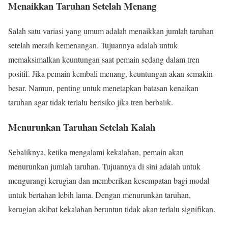
Menaikkan Taruhan Setelah Menang
Salah satu variasi yang umum adalah menaikkan jumlah taruhan
setelah meraih kemenangan. Tujuannya adalah untuk
memaksimalkan keuntungan saat pemain sedang dalam tren
positif. Jika pemain kembali menang, keuntungan akan semakin
besar. Namun, penting untuk menetapkan batasan kenaikan
taruhan agar tidak terlalu berisiko jika tren berbalik.
Menurunkan Taruhan Setelah Kalah
Sebaliknya, ketika mengalami kekalahan, pemain akan
menurunkan jumlah taruhan. Tujuannya di sini adalah untuk
mengurangi kerugian dan memberikan kesempatan bagi modal
untuk bertahan lebih lama. Dengan menurunkan taruhan,
kerugian akibat kekalahan beruntun tidak akan terlalu signifikan.