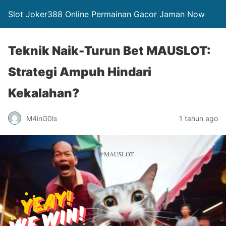
Slot Joker388 Online Permainan Gacor Jaman Now
Teknik Naik-Turun Bet MAUSLOT:
Strategi Ampuh Hindari
Kekalahan?
M4inG0ls
1 tahun ago