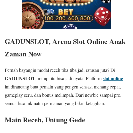
GADUNSLOT, Arena Slot Online Anak
Zaman Now
Pernah bayangin modal receh tiba-tiba jadi ratusan juta? Di
GADUNSLOT
slot online
, mimpi itu bisa jadi nyata. Platform
ini dirancang buat pemain yang pengen sensasi menang cepat,
gameplay seru, dan bonus melimpah. Dari newbie sampai pro,
semua bisa nikmatin permainan yang bikin ketagihan.
Main Receh, Untung Gede