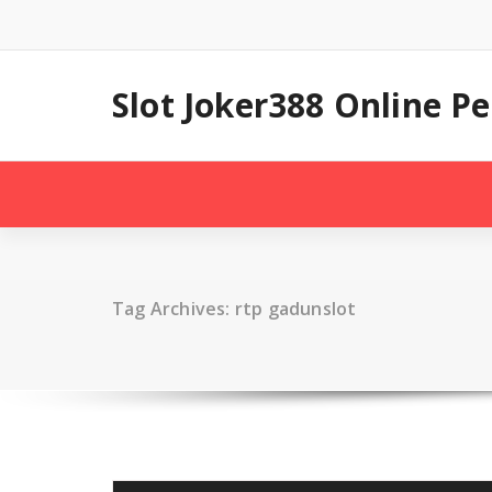
Skip
to
content
Slot Joker388 Online 
Tag Archives: rtp gadunslot