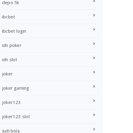
depo 5k
ibcbet
ibcbet login
idn poker
idn slot
joker
joker gaming
joker123
joker123 slot
judi bola