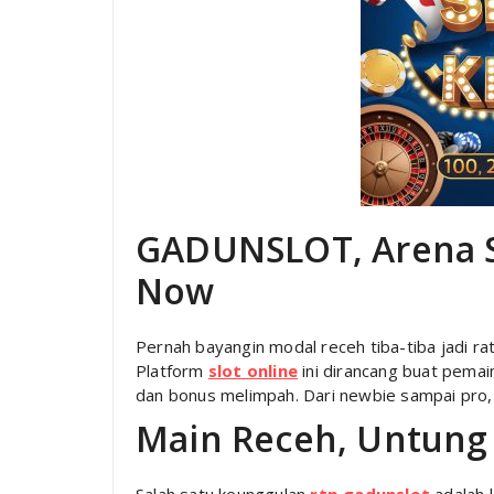
GADUNSLOT, Arena S
Now
Pernah bayangin modal receh tiba-tiba jadi ra
Platform
slot online
ini dirancang buat pema
dan bonus melimpah. Dari newbie sampai pro, 
Main Receh, Untung