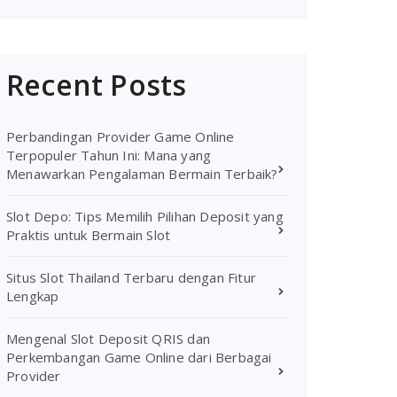
Recent Posts
Perbandingan Provider Game Online
Terpopuler Tahun Ini: Mana yang
Menawarkan Pengalaman Bermain Terbaik?
Slot Depo: Tips Memilih Pilihan Deposit yang
Praktis untuk Bermain Slot
Situs Slot Thailand Terbaru dengan Fitur
Lengkap
Mengenal Slot Deposit QRIS dan
Perkembangan Game Online dari Berbagai
Provider