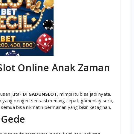
lot Online Anak Zaman
tusan juta? Di
GADUNSLOT
, mimpi itu bisa jadi nyata.
in yang pengen sensasi menang cepat, gameplay seru,
semua bisa nikmatin permainan yang bikin ketagihan.
 Gede