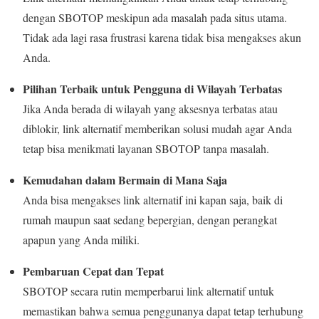
dengan SBOTOP meskipun ada masalah pada situs utama.
Tidak ada lagi rasa frustrasi karena tidak bisa mengakses akun
Anda.
Pilihan Terbaik untuk Pengguna di Wilayah Terbatas
Jika Anda berada di wilayah yang aksesnya terbatas atau
diblokir, link alternatif memberikan solusi mudah agar Anda
tetap bisa menikmati layanan SBOTOP tanpa masalah.
Kemudahan dalam Bermain di Mana Saja
Anda bisa mengakses link alternatif ini kapan saja, baik di
rumah maupun saat sedang bepergian, dengan perangkat
apapun yang Anda miliki.
Pembaruan Cepat dan Tepat
SBOTOP secara rutin memperbarui link alternatif untuk
memastikan bahwa semua penggunanya dapat tetap terhubung