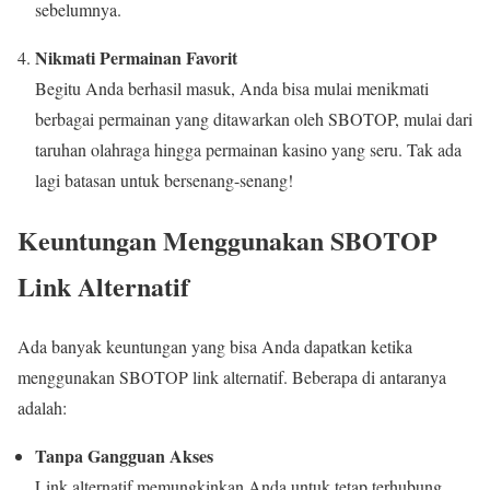
sebelumnya.
Nikmati Permainan Favorit
Begitu Anda berhasil masuk, Anda bisa mulai menikmati
berbagai permainan yang ditawarkan oleh SBOTOP, mulai dari
taruhan olahraga hingga permainan kasino yang seru. Tak ada
lagi batasan untuk bersenang-senang!
Keuntungan Menggunakan SBOTOP
Link Alternatif
Ada banyak keuntungan yang bisa Anda dapatkan ketika
menggunakan SBOTOP link alternatif. Beberapa di antaranya
adalah:
Tanpa Gangguan Akses
Link alternatif memungkinkan Anda untuk tetap terhubung