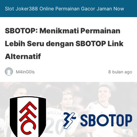
Slot Joker388 Online Permainan Gacor Jaman Now
SBOTOP: Menikmati Permainan
Lebih Seru dengan SBOTOP Link
Alternatif
M4inG0ls
8 bulan ago