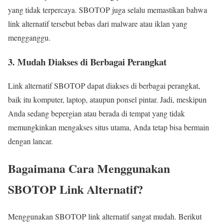
yang tidak terpercaya. SBOTOP juga selalu memastikan bahwa
link alternatif tersebut bebas dari malware atau iklan yang
mengganggu.
3.
Mudah Diakses di Berbagai Perangkat
Link alternatif SBOTOP dapat diakses di berbagai perangkat,
baik itu komputer, laptop, ataupun ponsel pintar. Jadi, meskipun
Anda sedang bepergian atau berada di tempat yang tidak
memungkinkan mengakses situs utama, Anda tetap bisa bermain
dengan lancar.
Bagaimana Cara Menggunakan
SBOTOP Link Alternatif?
Menggunakan SBOTOP link alternatif sangat mudah. Berikut