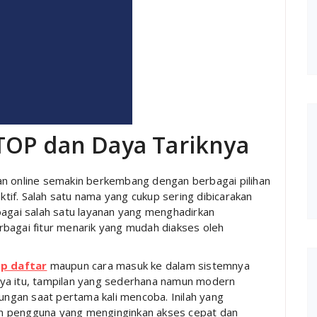
TOP dan Daya Tariknya
buran online semakin berkembang dengan berbagai pilihan
if. Salah satu nama yang cukup sering dibicarakan
sebagai salah satu layanan yang menghadirkan
bagai fitur menarik yang mudah diakses oleh
p daftar
maupun cara masuk ke dalam sistemnya
ya itu, tampilan yang sederhana namun modern
gan saat pertama kali mencoba. Inilah yang
n pengguna yang menginginkan akses cepat dan