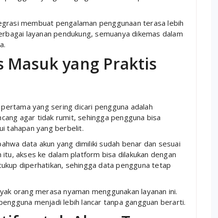
rintegrasi membuat pengalaman penggunaan terasa lebih
 berbagai layanan pendukung, semuanya dikemas dalam
a.
 Masuk yang Praktis
l pertama yang sering dicari pengguna adalah
cang agar tidak rumit, sehingga pengguna bisa
i tahapan yang berbelit.
ahwa data akun yang dimiliki sudah benar dan sesuai
 itu, akses ke dalam platform bisa dilakukan dengan
cukup diperhatikan, sehingga data pengguna tetap
anyak orang merasa nyaman menggunakan layanan ini.
pengguna menjadi lebih lancar tanpa gangguan berarti.