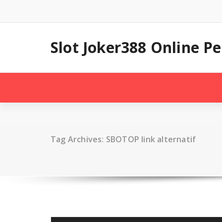
Skip
to
content
Slot Joker388 Online 
Tag Archives: SBOTOP link alternatif