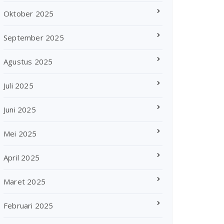
Oktober 2025
September 2025
Agustus 2025
Juli 2025
Juni 2025
Mei 2025
April 2025
Maret 2025
Februari 2025