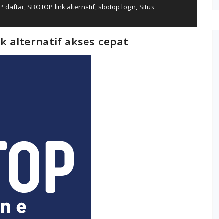
 daftar
,
SBOTOP link alternatif
,
sbotop login
,
Situs
k alternatif akses cepat