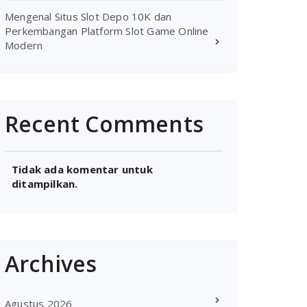
Mengenal Situs Slot Depo 10K dan
Perkembangan Platform Slot Game Online
Modern
Recent Comments
Tidak ada komentar untuk
ditampilkan.
Archives
Agustus 2026