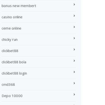
bonus new membert
casino online
ceme online
chicky run
clickbet88
clickbet88 bola
clickbet88 login
cmd368
Depo 10000