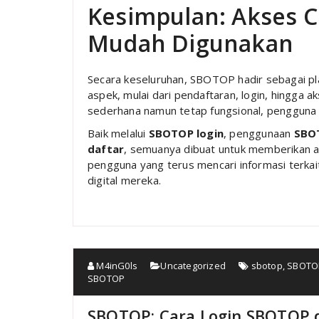
Kesimpulan: Akses Ce
Mudah Digunakan
Secara keseluruhan, SBOTOP hadir sebagai 
aspek, mulai dari pendaftaran, login, hingga a
sederhana namun tetap fungsional, pengguna
Baik melalui
SBOTOP login
, penggunaan
SBOT
daftar
, semuanya dibuat untuk memberikan ak
pengguna yang terus mencari informasi terkait
digital mereka.
M4inG0ls
Uncategorized
sbotop
,
SBOTOP
SBOTOP
SBOTOP: Cara Login SBOTOP 