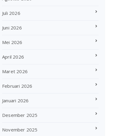
Juli 2026
Juni 2026
Mei 2026
April 2026
Maret 2026
Februari 2026
Januari 2026
Desember 2025
November 2025