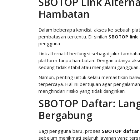
SBOTOP Link Alterna
Hambatan
Dalam beberapa kondisi, akses ke sebuah plat
pembatasan tertentu. Di sinilah
SBOTOP link 
pengguna.
Link alternatif berfungsi sebagai jalur tamb
platform tanpa hambatan. Dengan adanya akses 
sedang tidak stabil atau mengalami gangguan.
Namun, penting untuk selalu memastikan bahw
terpercaya. Hal ini bertujuan agar pengalam
menghindari risiko yang tidak diinginkan.
SBOTOP Daftar: Lan
Bergabung
Bagi pengguna baru, proses
SBOTOP daftar
sebelum menikmati seluruh layanan yang ters