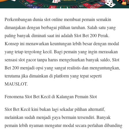
Perkembangan dunia slot online membuat pemain semakin
dimanjakan dengan berbagai pilihan taruhan. Salah satu yang
paling banyak diminati saat ini adalah Slot Bet 200 Perak.
Konsep ini menawarkan keuntungan lebih besar dengan modal
yang tetap tergolong kecil. Bagi pemain yang ingin merasakan
sensasi slot gacor tanpa harus mengeluarkan banyak saldo, Slot
Bet 200 menjadi opsi yang sangat realistis dan menguntungkan,
terutama jika dimainkan di platform yang tepat seperti
MAUSLOT.
Fenomena Slot Bet Kecil di Kalangan Pemain Slot
Slot Bet Kecil kini bukan lagi sekadar pilihan alternatif,
melainkan sudah menjadi gaya bermain tersendiri. Banyak
pemain lebih nyaman mengatur modal secara perlahan dibanding