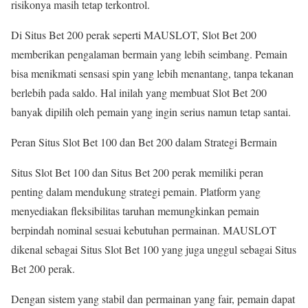
risikonya masih tetap terkontrol.
Di Situs Bet 200 perak seperti MAUSLOT, Slot Bet 200
memberikan pengalaman bermain yang lebih seimbang. Pemain
bisa menikmati sensasi spin yang lebih menantang, tanpa tekanan
berlebih pada saldo. Hal inilah yang membuat Slot Bet 200
banyak dipilih oleh pemain yang ingin serius namun tetap santai.
Peran Situs Slot Bet 100 dan Bet 200 dalam Strategi Bermain
Situs Slot Bet 100 dan Situs Bet 200 perak memiliki peran
penting dalam mendukung strategi pemain. Platform yang
menyediakan fleksibilitas taruhan memungkinkan pemain
berpindah nominal sesuai kebutuhan permainan. MAUSLOT
dikenal sebagai Situs Slot Bet 100 yang juga unggul sebagai Situs
Bet 200 perak.
Dengan sistem yang stabil dan permainan yang fair, pemain dapat