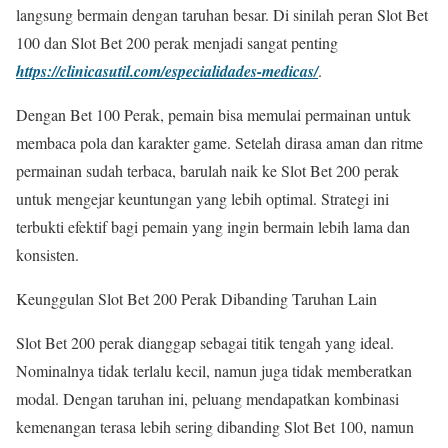
langsung bermain dengan taruhan besar. Di sinilah peran Slot Bet
100 dan Slot Bet 200 perak menjadi sangat penting
https://clinicasutil.com/especialidades-medicas/
.
Dengan Bet 100 Perak, pemain bisa memulai permainan untuk
membaca pola dan karakter game. Setelah dirasa aman dan ritme
permainan sudah terbaca, barulah naik ke Slot Bet 200 perak
untuk mengejar keuntungan yang lebih optimal. Strategi ini
terbukti efektif bagi pemain yang ingin bermain lebih lama dan
konsisten.
Keunggulan Slot Bet 200 Perak Dibanding Taruhan Lain
Slot Bet 200 perak dianggap sebagai titik tengah yang ideal.
Nominalnya tidak terlalu kecil, namun juga tidak memberatkan
modal. Dengan taruhan ini, peluang mendapatkan kombinasi
kemenangan terasa lebih sering dibanding Slot Bet 100, namun