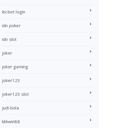
ibcbet login
idn poker
idn slot
joker
joker gaming
joker123
joker123 slot
judi bola
klikwin88