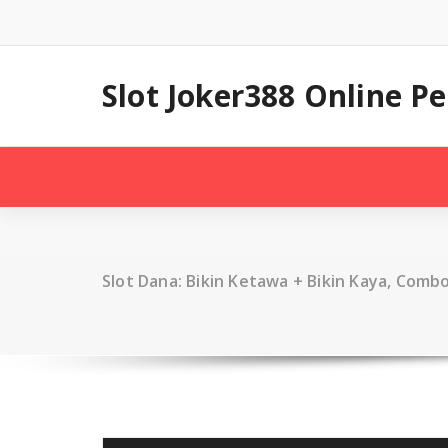
Skip
to
content
Slot Joker388 Online 
Slot Dana: Bikin Ketawa + Bikin Kaya, Combo