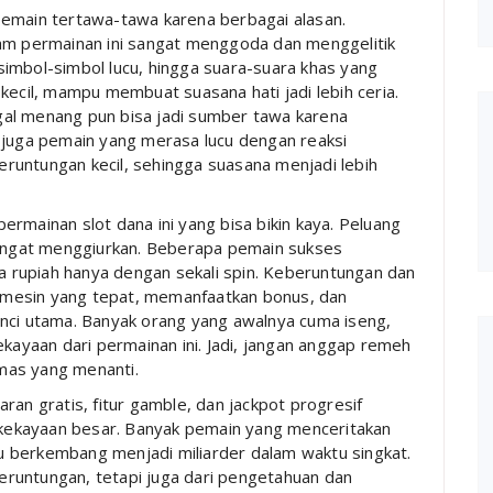
pemain tertawa-tawa karena berbagai alasan.
lam permainan ini sangat menggoda dan menggelitik
imbol-simbol lucu, hingga suara-suara khas yang
il, mampu membuat suasana hati jadi lebih ceria.
al menang pun bisa jadi sumber tawa karena
 juga pemain yang merasa lucu dengan reaksi
runtungan kecil, sehingga suasana menjadi lebih
 permainan slot dana ini yang bisa bikin kaya. Peluang
ngat menggiurkan. Beberapa pemain sukses
rupiah hanya dengan sekali spin. Keberuntungan dan
ih mesin yang tepat, memanfaatkan bonus, dan
unci utama. Banyak orang yang awalnya cuma iseng,
ekayaan dari permainan ini. Jadi, jangan anggap remeh
emas yang menanti.
taran gratis, fitur gamble, dan jackpot progresif
ekayaan besar. Banyak pemain yang menceritakan
alu berkembang menjadi miliarder dalam waktu singkat.
eberuntungan, tetapi juga dari pengetahuan dan