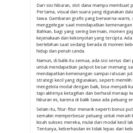
Dari sisi hiburan, slot dana mampu membuat 
Pertama, visual dan suara yang digunakan da
tawa. Gambaran grafis yang berwarna-warni, s
menggelegar saat mendapatkan kemenangan kec
Bahkan, bagi yang sering bermain, momen gag
kejenakaan dan kekonyolan yang tercipta. Ada
berlebihan saat sedang berada di momen kebe
hidup dan penuh canda.
Namun, di balik itu semua, ada sisi serius dari
untuk mendapatkan jackpot besar memang sa
mendapatkan kemenangan sampai ratusan juta 
strategi kecil yang digunakan, seperti memil
mengelola modal dengan baik, bisa menjadi k
tapi akhirnya ketagihan dan berhasil meraup k
hiburan ini, karena di balik tawa ada peluang 
Selain itu, fitur-fitur menarik seperti bonus pu
semakin memperbesar peluang untuk meraih k
kisah sukses mereka, mulai dari modal kecil l
Tentunya, keberhasilan ini tidak lepas dari k