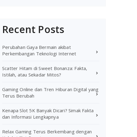
Recent Posts
Perubahan Gaya Bermain akibat
Perkembangan Teknologi Internet
Scatter Hitam di Sweet Bonanza: Fakta,
Istilah, atau Sekadar Mitos?
Gaming Online dan Tren Hiburan Digital yang
Terus Berubah
Kenapa Slot 5K Banyak Dicari? Simak Fakta
dan Informasi Lengkapnya
Relax Gaming Terus Berkembang dengan