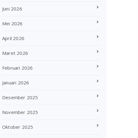
Juni 2026
Mei 2026
April 2026
Maret 2026
Februari 2026
Januari 2026
Desember 2025
November 2025
Oktober 2025