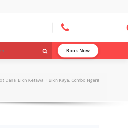
Book Now
lot Dana: Bikin Ketawa + Bikin Kaya, Combo Ngeri!