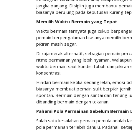
jangka panjang. Disiplin juga membantu pemai
biasanya berujung pada keputusan kurang tep
Memilih Waktu Bermain yang Tepat
Waktu bermain ternyata juga cukup berpenga
pemain berpengalaman biasanya memilih berm
pikiran masih segar.
Di rajamerak alternatif, sebagian pemain pe
ritme permainan yang lebih nyaman. Walaupun 
waktu bermain saat kondisi tubuh dan pikir
konsentrasi.
Hindari bermain ketika sedang lelah, emosi tida
biasanya membuat pemain sulit berpikir jern
spontan. Bermain dengan santai dan tenang ju
dibanding bermain dengan tekanan.
Pahami Pola Permainan Sebelum Bermain
Salah satu kesalahan pemain pemula adalah 
pola permainan terlebih dahulu. Padahal, seti