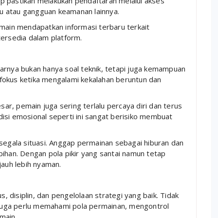
p pastikan melakukan pendaftaran melalui akses
lsu atau gangguan keamanan lainnya.
in mendapatkan informasi terbaru terkait
tersedia dalam platform.
arnya bukan hanya soal teknik, tetapi juga kemampuan
fokus ketika mengalami kekalahan beruntun dan
r, pemain juga sering terlalu percaya diri dan terus
isi emosional seperti ini sangat berisiko membuat
 segala situasi. Anggap permainan sebagai hiburan dan
bihan. Dengan pola pikir yang santai namun tetap
jauh lebih nyaman.
disiplin, dan pengelolaan strategi yang baik. Tidak
uga perlu memahami pola permainan, mengontrol
main.