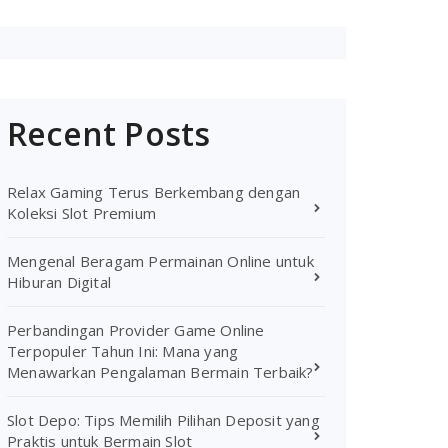
Recent Posts
Relax Gaming Terus Berkembang dengan
Koleksi Slot Premium
Mengenal Beragam Permainan Online untuk
Hiburan Digital
Perbandingan Provider Game Online
Terpopuler Tahun Ini: Mana yang
Menawarkan Pengalaman Bermain Terbaik?
Slot Depo: Tips Memilih Pilihan Deposit yang
Praktis untuk Bermain Slot