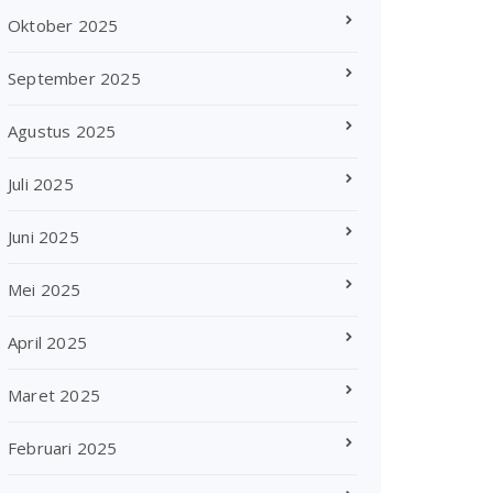
Oktober 2025
September 2025
Agustus 2025
Juli 2025
Juni 2025
Mei 2025
April 2025
Maret 2025
Februari 2025