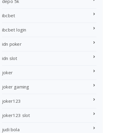
depo 5k
ibcbet
ibcbet login
idn poker
idn slot
joker
joker gaming
joker123
joker123 slot
judi bola