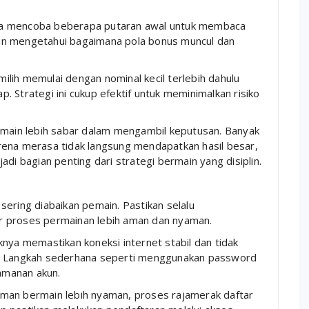
ya mencoba beberapa putaran awal untuk membaca
in mengetahui bagaimana pola bonus muncul dan
lih memulai dengan nominal kecil terlebih dahulu
 Strategi ini cukup efektif untuk meminimalkan risiko
ain lebih sabar dalam mengambil keputusan. Banyak
rena merasa tidak langsung mendapatkan hasil besar,
di bagian penting dari strategi bermain yang disiplin.
sering diabaikan pemain. Pastikan selalu
r proses permainan lebih aman dan nyaman.
nya memastikan koneksi internet stabil dan tidak
n. Langkah sederhana seperti menggunakan password
amanan akun.
man bermain lebih nyaman, proses rajamerak daftar