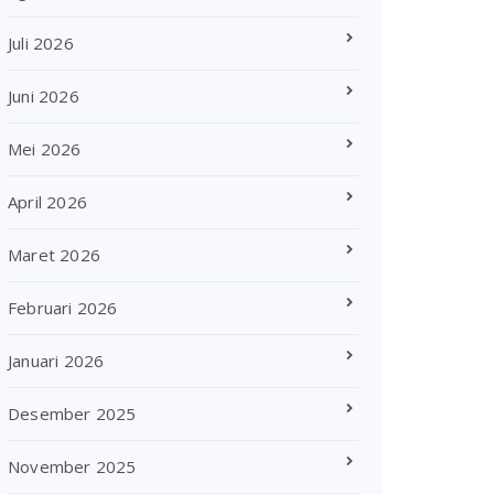
Juli 2026
Juni 2026
Mei 2026
April 2026
Maret 2026
Februari 2026
Januari 2026
Desember 2025
November 2025