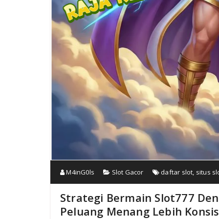
M4inG0ls
Slot Gacor
daftar slot
,
situs sl
Strategi Bermain Slot777 Den
Peluang Menang Lebih Konsi