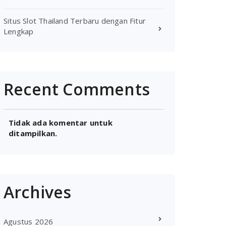
Situs Slot Thailand Terbaru dengan Fitur
Lengkap
Recent Comments
Tidak ada komentar untuk
ditampilkan.
Archives
Agustus 2026