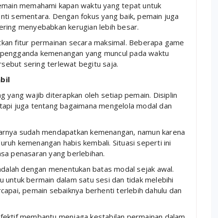
pemain memahami kapan waktu yang tepat untuk
nti sementara. Dengan fokus yang baik, pemain juga
ering menyebabkan kerugian lebih besar.
tkan fitur permainan secara maksimal. Beberapa game
ngga pengganda kemenangan yang muncul pada waktu
rsebut sering terlewat begitu saja.
bil
ing yang wajib diterapkan oleh setiap pemain. Disiplin
tapi juga tentang bagaimana mengelola modal dan
enarnya sudah mendapatkan kemenangan, namun karena
luruh kemenangan habis kembali. Situasi seperti ini
asa penasaran yang berlebihan.
 adalah dengan menentukan batas modal sejak awal.
 untuk bermain dalam satu sesi dan tidak melebihi
capai, pemain sebaiknya berhenti terlebih dahulu dan
t efektif membantu menjaga kestabilan permainan dalam