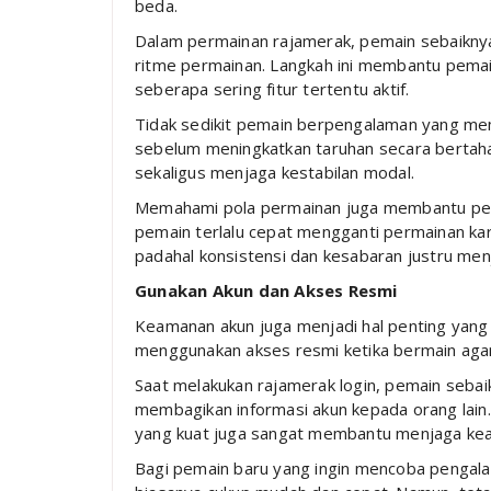
beda.
Dalam permainan rajamerak, pemain sebaikn
ritme permainan. Langkah ini membantu pema
seberapa sering fitur tertentu aktif.
Tidak sedikit pemain berpengalaman yang memi
sebelum meningkatkan taruhan secara bertahap.
sekaligus menjaga kestabilan modal.
Memahami pola permainan juga membantu pem
pemain terlalu cepat mengganti permainan ka
padahal konsistensi dan kesabaran justru menja
Gunakan Akun dan Akses Resmi
Keamanan akun juga menjadi hal penting yang 
menggunakan akses resmi ketika bermain aga
Saat melakukan rajamerak login, pemain sebaik
membagikan informasi akun kepada orang lai
yang kuat juga sangat membantu menjaga ke
Bagi pemain baru yang ingin mencoba pengala