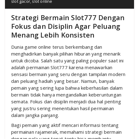
slot gacor
,
slot online
Strategi Bermain Slot777 Dengan
Fokus dan Disiplin Agar Peluang
Menang Lebih Konsisten
Dunia game online terus berkembang dan
menghadirkan banyak pilihan hiburan yang menarik
untuk dicoba. Salah satu yang paling populer saat ini
adalah permainan Slot777 karena menawarkan
sensasi bermain yang seru dengan tampilan modern
dan peluang hadiah yang besar. Namun, banyak
pemain yang sering lupa bahwa keberhasilan dalam
bermain tidak hanya mengandalkan keberuntungan
semata. Fokus dan disiplin menjadi dua hal penting
yang justru sering menentukan hasil permainan
dalam jangka panjang.
Bagi pemain yang aktif mencari informasi tentang
permainan rajamerak, memahami strategi bermain
dengan pola yang tepat tentu bisa membantu