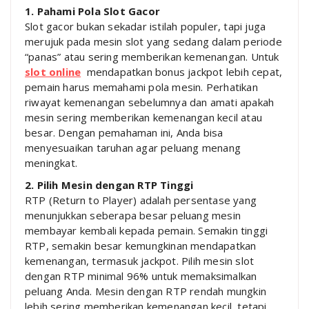
1. Pahami Pola Slot Gacor
Slot gacor bukan sekadar istilah populer, tapi juga
merujuk pada mesin slot yang sedang dalam periode
“panas” atau sering memberikan kemenangan. Untuk
slot online
mendapatkan bonus jackpot lebih cepat,
pemain harus memahami pola mesin. Perhatikan
riwayat kemenangan sebelumnya dan amati apakah
mesin sering memberikan kemenangan kecil atau
besar. Dengan pemahaman ini, Anda bisa
menyesuaikan taruhan agar peluang menang
meningkat.
2. Pilih Mesin dengan RTP Tinggi
RTP (Return to Player) adalah persentase yang
menunjukkan seberapa besar peluang mesin
membayar kembali kepada pemain. Semakin tinggi
RTP, semakin besar kemungkinan mendapatkan
kemenangan, termasuk jackpot. Pilih mesin slot
dengan RTP minimal 96% untuk memaksimalkan
peluang Anda. Mesin dengan RTP rendah mungkin
lebih sering memberikan kemenangan kecil, tetapi