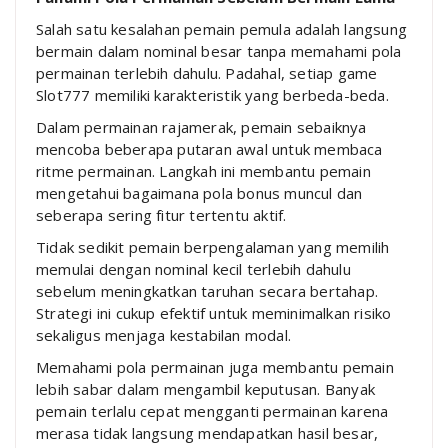
Salah satu kesalahan pemain pemula adalah langsung
bermain dalam nominal besar tanpa memahami pola
permainan terlebih dahulu. Padahal, setiap game
Slot777 memiliki karakteristik yang berbeda-beda.
Dalam permainan rajamerak, pemain sebaiknya
mencoba beberapa putaran awal untuk membaca
ritme permainan. Langkah ini membantu pemain
mengetahui bagaimana pola bonus muncul dan
seberapa sering fitur tertentu aktif.
Tidak sedikit pemain berpengalaman yang memilih
memulai dengan nominal kecil terlebih dahulu
sebelum meningkatkan taruhan secara bertahap.
Strategi ini cukup efektif untuk meminimalkan risiko
sekaligus menjaga kestabilan modal.
Memahami pola permainan juga membantu pemain
lebih sabar dalam mengambil keputusan. Banyak
pemain terlalu cepat mengganti permainan karena
merasa tidak langsung mendapatkan hasil besar,