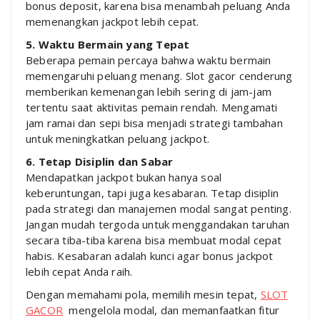
bonus deposit, karena bisa menambah peluang Anda
memenangkan jackpot lebih cepat.
5. Waktu Bermain yang Tepat
Beberapa pemain percaya bahwa waktu bermain
memengaruhi peluang menang. Slot gacor cenderung
memberikan kemenangan lebih sering di jam-jam
tertentu saat aktivitas pemain rendah. Mengamati
jam ramai dan sepi bisa menjadi strategi tambahan
untuk meningkatkan peluang jackpot.
6. Tetap Disiplin dan Sabar
Mendapatkan jackpot bukan hanya soal
keberuntungan, tapi juga kesabaran. Tetap disiplin
pada strategi dan manajemen modal sangat penting.
Jangan mudah tergoda untuk menggandakan taruhan
secara tiba-tiba karena bisa membuat modal cepat
habis. Kesabaran adalah kunci agar bonus jackpot
lebih cepat Anda raih.
Dengan memahami pola, memilih mesin tepat,
SLOT
GACOR
mengelola modal, dan memanfaatkan fitur