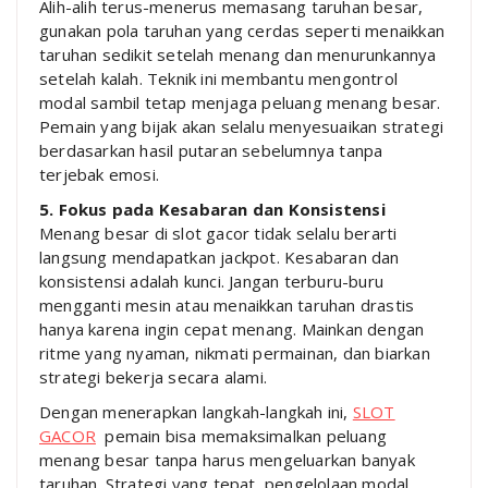
Alih-alih terus-menerus memasang taruhan besar,
gunakan pola taruhan yang cerdas seperti menaikkan
taruhan sedikit setelah menang dan menurunkannya
setelah kalah. Teknik ini membantu mengontrol
modal sambil tetap menjaga peluang menang besar.
Pemain yang bijak akan selalu menyesuaikan strategi
berdasarkan hasil putaran sebelumnya tanpa
terjebak emosi.
5. Fokus pada Kesabaran dan Konsistensi
Menang besar di slot gacor tidak selalu berarti
langsung mendapatkan jackpot. Kesabaran dan
konsistensi adalah kunci. Jangan terburu-buru
mengganti mesin atau menaikkan taruhan drastis
hanya karena ingin cepat menang. Mainkan dengan
ritme yang nyaman, nikmati permainan, dan biarkan
strategi bekerja secara alami.
Dengan menerapkan langkah-langkah ini,
SLOT
GACOR
pemain bisa memaksimalkan peluang
menang besar tanpa harus mengeluarkan banyak
taruhan. Strategi yang tepat, pengelolaan modal