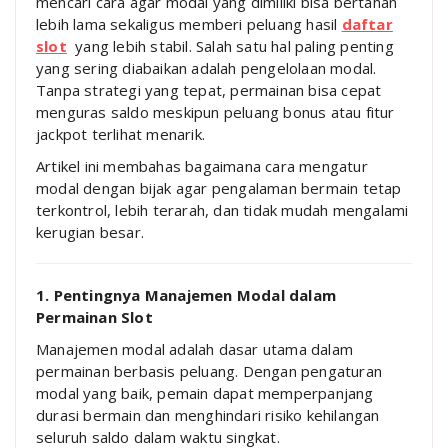
mencari cara agar modal yang dimiliki bisa bertahan
lebih lama sekaligus memberi peluang hasil
daftar
slot
yang lebih stabil. Salah satu hal paling penting
yang sering diabaikan adalah pengelolaan modal.
Tanpa strategi yang tepat, permainan bisa cepat
menguras saldo meskipun peluang bonus atau fitur
jackpot terlihat menarik.
Artikel ini membahas bagaimana cara mengatur
modal dengan bijak agar pengalaman bermain tetap
terkontrol, lebih terarah, dan tidak mudah mengalami
kerugian besar.
1. Pentingnya Manajemen Modal dalam
Permainan Slot
Manajemen modal adalah dasar utama dalam
permainan berbasis peluang. Dengan pengaturan
modal yang baik, pemain dapat memperpanjang
durasi bermain dan menghindari risiko kehilangan
seluruh saldo dalam waktu singkat.