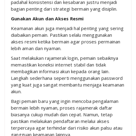
padahal konsistensi dan kesabaran justru menjadi
bagian penting dari strategi bermain yang disiplin.
Gunakan Akun dan Akses Resmi
Keamanan akun juga menjadi hal penting yang sering
diabaikan pemain. Pastikan selalu menggunakan
akses resmi ketika bermain agar proses permainan
lebih aman dan nyaman.
Saat melakukan rajamerak login, pemain sebaiknya
memastikan koneksi internet stabil dan tidak
membagikan informasi akun kepada orang lain.
Langkah sederhana seperti menggunakan password
yang kuat juga sangat membantu menjaga keamanan
akun.
Bagi pemain baru yang ingin mencoba pengalaman
bermain lebih nyaman, proses rajamerak daftar
biasanya cukup mudah dan cepat. Namun, tetap
pastikan melakukan pendaftaran melalui akses
terpercaya agar terhindar dari risiko akun palsu atau
gangguan keamanan lainnya.