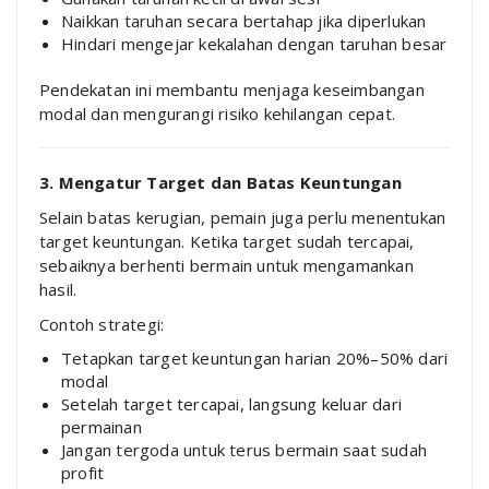
Naikkan taruhan secara bertahap jika diperlukan
Hindari mengejar kekalahan dengan taruhan besar
Pendekatan ini membantu menjaga keseimbangan
modal dan mengurangi risiko kehilangan cepat.
3. Mengatur Target dan Batas Keuntungan
Selain batas kerugian, pemain juga perlu menentukan
target keuntungan. Ketika target sudah tercapai,
sebaiknya berhenti bermain untuk mengamankan
hasil.
Contoh strategi:
Tetapkan target keuntungan harian 20%–50% dari
modal
Setelah target tercapai, langsung keluar dari
permainan
Jangan tergoda untuk terus bermain saat sudah
profit