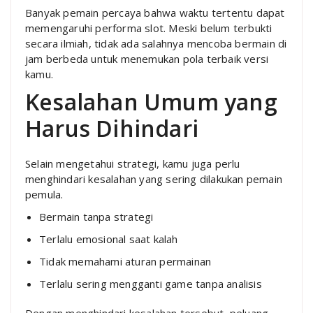
Banyak pemain percaya bahwa waktu tertentu dapat
memengaruhi performa slot. Meski belum terbukti
secara ilmiah, tidak ada salahnya mencoba bermain di
jam berbeda untuk menemukan pola terbaik versi
kamu.
Kesalahan Umum yang
Harus Dihindari
Selain mengetahui strategi, kamu juga perlu
menghindari kesalahan yang sering dilakukan pemain
pemula.
Bermain tanpa strategi
Terlalu emosional saat kalah
Tidak memahami aturan permainan
Terlalu sering mengganti game tanpa analisis