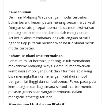
Pendahuluan
Bermain Mahjong Ways dengan modal terbatas
bukan berarti kesempatan menang besar harus kecil.
Dengan strategi tepat, pemain bisa memaksimalkan
peluang untuk mendapatkan hadiah menggiurkan.
Artikel ini akan membahas langkah-langkah praktis
agar setiap putaran memberikan hasil optimal meski
modal terbatas.
Pahami Mekanisme Permainan
Sebelum mulai bermain, penting untuk memahami
mekanisme Mahjong Ways. Game ini menawarkan
kombinasi simbol yang unik dan fitur free spin yang
bisa meningkatkan kemenangan. Ketahui simbol
dengan nilai tinggi dan simbol bonus. Fokus pada pola
kemenangan dan bagaimana simbol scatter memicu
putaran gratis akan sangat membantu dalam
mengatur strategi taruhan.
Manajemen Modal yang Efektif