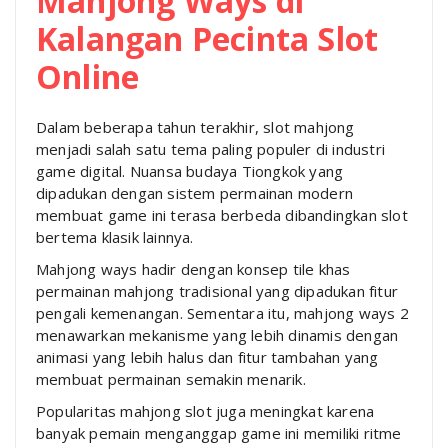
Mahjong Ways di
Kalangan Pecinta Slot
Online
Dalam beberapa tahun terakhir, slot mahjong
menjadi salah satu tema paling populer di industri
game digital. Nuansa budaya Tiongkok yang
dipadukan dengan sistem permainan modern
membuat game ini terasa berbeda dibandingkan slot
bertema klasik lainnya.
Mahjong ways hadir dengan konsep tile khas
permainan mahjong tradisional yang dipadukan fitur
pengali kemenangan. Sementara itu, mahjong ways 2
menawarkan mekanisme yang lebih dinamis dengan
animasi yang lebih halus dan fitur tambahan yang
membuat permainan semakin menarik.
Popularitas mahjong slot juga meningkat karena
banyak pemain menganggap game ini memiliki ritme