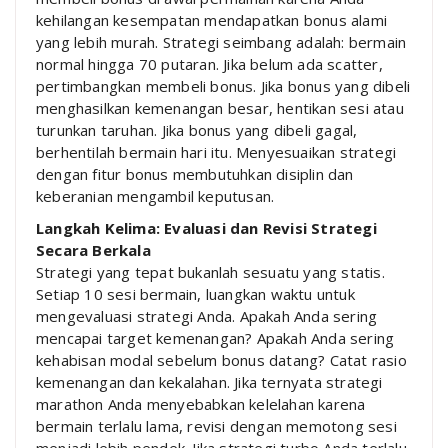
kehilangan kesempatan mendapatkan bonus alami
yang lebih murah. Strategi seimbang adalah: bermain
normal hingga 70 putaran. Jika belum ada scatter,
pertimbangkan membeli bonus. Jika bonus yang dibeli
menghasilkan kemenangan besar, hentikan sesi atau
turunkan taruhan. Jika bonus yang dibeli gagal,
berhentilah bermain hari itu. Menyesuaikan strategi
dengan fitur bonus membutuhkan disiplin dan
keberanian mengambil keputusan.
Langkah Kelima: Evaluasi dan Revisi Strategi
Secara Berkala
Strategi yang tepat bukanlah sesuatu yang statis.
Setiap 10 sesi bermain, luangkan waktu untuk
mengevaluasi strategi Anda. Apakah Anda sering
mencapai target kemenangan? Apakah Anda sering
kehabisan modal sebelum bonus datang? Catat rasio
kemenangan dan kekalahan. Jika ternyata strategi
marathon Anda menyebabkan kelelahan karena
bermain terlalu lama, revisi dengan memotong sesi
menjadi lebih pendek. Jika strategi turbo Anda terlalu