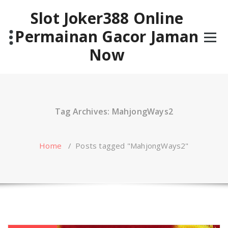
Skip
Slot Joker388 Online
to
content
Permainan Gacor Jaman
Now
Tag Archives: MahjongWays2
Home
/
Posts tagged "MahjongWays2"