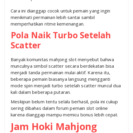
Cara ini dianggap cocok untuk pemain yang ingin
menikmati permainan lebih santai sambil
memperhatikan ritme kemenangan.
Pola Naik Turbo Setelah
Scatter
Banyak komunitas mahjong slot menyebut bahwa
munculnya simbol scatter secara berdekatan bisa
menjadi tanda permainan mulai aktif. Karena itu,
beberapa pemain biasanya langsung mengganti
mode spin menjadi turbo setelah scatter muncul dua
kali dalam beberapa putaran.
Meskipun belum tentu selalu berhasil, pola ini cukup
sering dibahas dalam forum pemain slot online
karena dianggap mampu memicu bonus lebih cepat.
Jam Hoki Mahjong