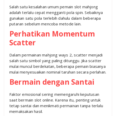
Salah satu kesalahan umum pemain slot mahjong
adalah terlalu cepat mengganti pola spin. Sebaiknya
gunakan satu pola terlebih dahulu dalam beberapa
putaran sebelum mencoba metode lain.
Perhatikan Momentum
Scatter
Dalam permainan mahjong ways 2, scatter menjadi
salah satu simbol yang paling ditunggu. Jika scatter
mulai muncul berdekatan, beberapa pemain biasanya
mulai menyesuaikan nominal taruhan secara perlahan.
Bermain dengan Santai
Faktor emosional sering memengaruhi keputusan
saat bermain slot online. Karena itu, penting untuk
tetap santai dan menikmati permainan tanpa terlalu
memaksakan hasil.