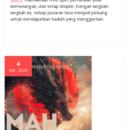
kemenangan, dan tetap disiplin. Dengan langkah-
langkah ini, setiap putaran bisa menjadi peluang
untuk mendapatkan hadiah yang menggiurkan.
4
Apr, 2026