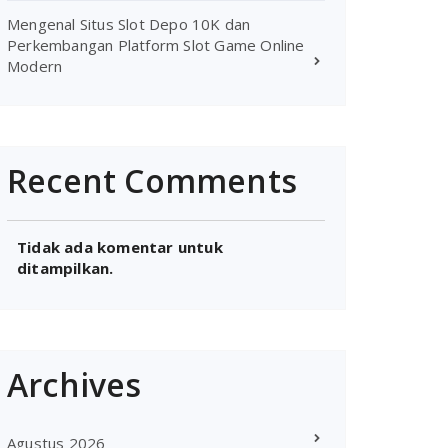
Mengenal Situs Slot Depo 10K dan
Perkembangan Platform Slot Game Online
Modern
Recent Comments
Tidak ada komentar untuk
ditampilkan.
Archives
Agustus 2026