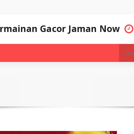
Permainan Gacor Jaman Now
Search
for: