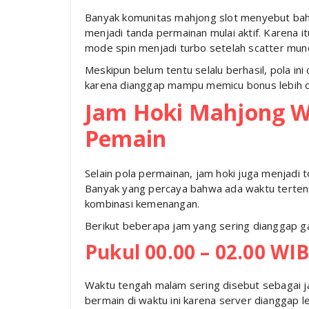
Banyak komunitas mahjong slot menyebut bah
menjadi tanda permainan mulai aktif. Karena 
mode spin menjadi turbo setelah scatter munc
Meskipun belum tentu selalu berhasil, pola in
karena dianggap mampu memicu bonus lebih c
Jam Hoki Mahjong W
Pemain
Selain pola permainan, jam hoki juga menjadi 
Banyak yang percaya bahwa ada waktu terten
kombinasi kemenangan.
Berikut beberapa jam yang sering dianggap g
Pukul 00.00 – 02.00 WI
Waktu tengah malam sering disebut sebagai ja
bermain di waktu ini karena server dianggap le