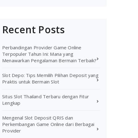
Recent Posts
Perbandingan Provider Game Online
Terpopuler Tahun Ini: Mana yang
Menawarkan Pengalaman Bermain Terbaik?
Slot Depo: Tips Memilih Pilihan Deposit yang
Praktis untuk Bermain Slot
Situs Slot Thailand Terbaru dengan Fitur
Lengkap
Mengenal Slot Deposit QRIS dan
Perkembangan Game Online dari Berbagai
Provider