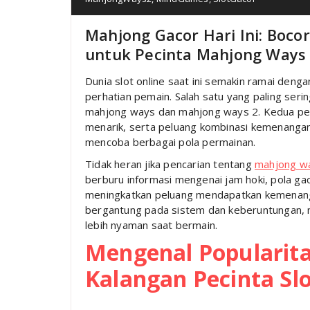
Mahjong Gacor Hari Ini: Boco
untuk Pecinta Mahjong Ways
Dunia slot online saat ini semakin ramai den
perhatian pemain. Salah satu yang paling seri
mahjong ways dan mahjong ways 2. Kedua permai
menarik, serta peluang kombinasi kemenanga
mencoba berbagai pola permainan.
Tidak heran jika pencarian tentang
mahjong w
berburu informasi mengenai jam hoki, pola g
meningkatkan peluang mendapatkan kemenanga
bergantung pada sistem dan keberuntungan,
lebih nyaman saat bermain.
Mengenal Popularit
Kalangan Pecinta Slo