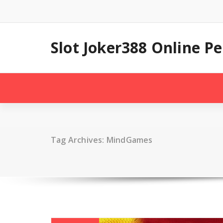
Skip
to
content
Slot Joker388 Online 
Tag Archives: MindGames